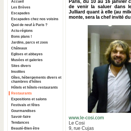
Paris
, du 10 au 16 janvier
Accueil
de venir la saluer dans 
Les Brèves
Julliard
quant à elle (au mili
Escapades
monte
, sera la chef invité d
Escapades chez nos voisins
Quoi de neuf à Paris ?
Actu-régions
Bons plans !
Jardins, parcs et zoos
Châteaux
Eglises et abbayes
Musées et galeries
Sites divers
Insolites
Gîtes, hébergements divers et
chambres d'hôtes
Hôtels et hôtels-restaurants
Restaurants
Expositions et salons
Festivals et fêtes
Gourmandises
Savoir-faire
www.le-cosi.com
Tendances
Le Cosi
9, rue Cujas
Beauté-Bien être