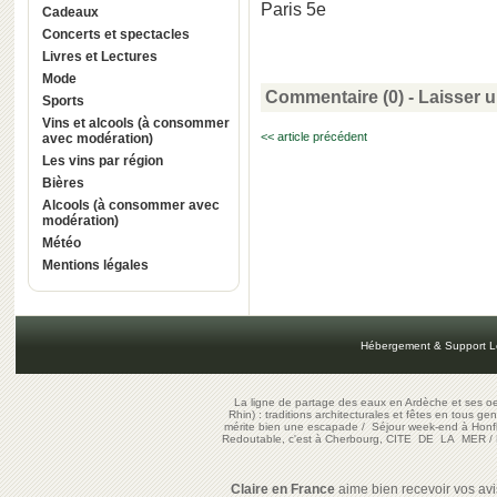
Paris 5e
Cadeaux
Concerts et spectacles
Livres et Lectures
Mode
Commentaire (0) -
Laisser 
Sports
Vins et alcools (à consommer
<< article précédent
avec modération)
Les vins par région
Bières
Alcools (à consommer avec
modération)
Météo
Mentions légales
Hébergement & Support L
La ligne de partage des eaux en Ardèche et ses oe
Rhin) : traditions architecturales et fêtes en tous ge
mérite bien une escapade
/
Séjour week-end à Honf
Redoutable, c'est à Cherbourg, CITE DE LA MER
/
Claire en France
aime bien recevoir vos avis