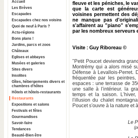
Accueil
fleuve et les péniches, le va
Les Brèves
que la carte est généreu
Escapades
voisines permettent des déj
ne manque pas d'original
Escapades chez nos voisins
s'affairent au "piano" s'em
Quoi de neuf à Paris ?
par les nombreux serveurs e
Actu-régions
Bons plans !
Jardins, parcs et zoos
Visite : Guy Riboreau ©
Châteaux
Eglises et abbayes
"Petit Poucet deviendra gran
Musées et galeries
Montrémy qui a alors misé su
Sites divers
Défense à Levallois-Perret.
Insolites
fréquentée par les peintres,
Gîtes, hébergements divers et
espaces : une terrasse de 350
chambres d'hôtes
une salle à l'intérieur. la 
Hôtels et hôtels-restaurants
temps et la saison. L'hiver
Restaurants
l'illusion du chalet montagn
Expositions et salons
Poucet s'ouvre à la nature et à
Festivals et fêtes
Gourmandises
Le P
Savoir-faire
(p
Tendances
Beauté-Bien être