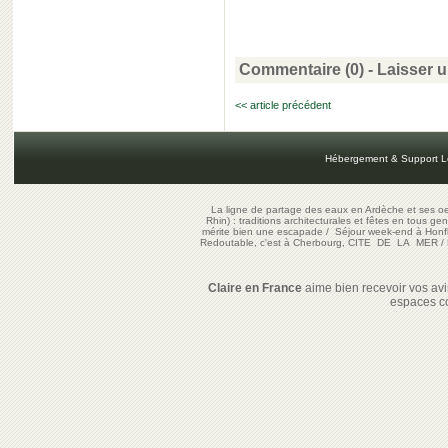
Commentaire (0) -
Laisser 
<< article précédent
Hébergement & Support L
La ligne de partage des eaux en Ardèche et ses oe
Rhin) : traditions architecturales et fêtes en tous ge
mérite bien une escapade
/
Séjour week-end à Honf
Redoutable, c'est à Cherbourg, CITE DE LA MER
/
Claire en France
aime bien recevoir vos avis
espaces c