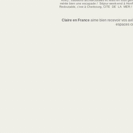
Rhin) : traditions architecturales et fêtes en tous ge
mérite bien une escapade
/
Séjour week-end à Honf
Redoutable, c'est à Cherbourg, CITE DE LA MER
/
Claire en France
aime bien recevoir vos avis
espaces c