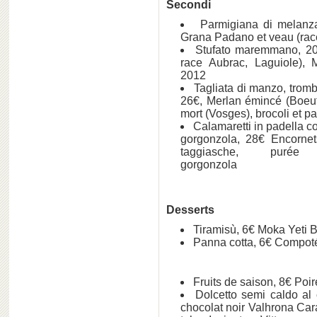
Secondi
Parmigiana di melanzan
Grana Padano et veau (rac
Stufato maremmano, 20
race Aubrac, Laguiole)
2012
Tagliata di manzo, trombe
26€, Merlan émincé (Boeuf
mort (Vosges), brocoli et pa
Calamaretti in padella co
gorgonzola, 28€ Encornet
taggiasche, puré
gorgonzo
Desserts
Tiramisù, 6€ Moka Y
Panna cotta, 6€ Com
Fruits de saison, 8€ Poi
Dolcetto semi caldo al 
chocolat noir Valhrona Cara