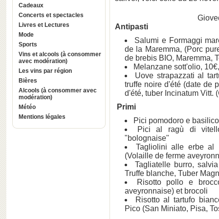
Cadeaux
Concerts et spectacles
Giove
Livres et Lectures
Antipasti
Mode
Salumi e Formaggi mare
Sports
de la Maremma, (Porc pur
Vins et alcools (à consommer
de brebis BIO, Maremma, 
avec modération)
Melanzane sott'olio, 10
Les vins par région
Uove strapazzati al tar
Bières
truffe noire d'été (date de
Alcools (à consommer avec
d'été, tuber Incinatum Vitt
modération)
Primi
Météo
Mentions légales
Pici pomodoro e basilico
Pici al ragù di vite
"bolognaise"
Tagliolini alle erbe al
(Volaille de ferme aveyronn
Tagliatelle burro, salv
Truffe blanche, Tuber Magn
Risotto pollo e brocco
aveyronnaise) et brocoli
Risotto al tartufo bia
Pico (San Miniato, Pisa, T