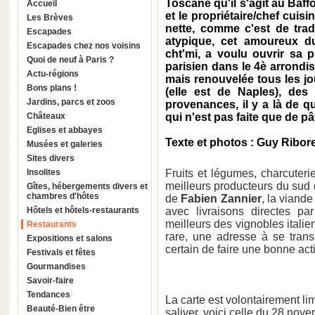
Toscane qu'il s'agit au Baff
Accueil
et le propriétaire/chef cuisin
Les Brèves
nette, comme c'est de trad
Escapades
atypique, cet amoureux du 
Escapades chez nos voisins
cht'mi, a voulu ouvrir sa 
Quoi de neuf à Paris ?
parisien dans le 4è arrondis
Actu-régions
mais renouvelée tous les jou
Bons plans !
(elle est de Naples), des
Jardins, parcs et zoos
provenances, il y a là de qu
Châteaux
qui n'est pas faite que de pâ
Eglises et abbayes
Texte et photos : Guy Ribor
Musées et galeries
Sites divers
Insolites
Fruits et légumes, charcuteri
meilleurs producteurs du sud 
Gîtes, hébergements divers et
chambres d'hôtes
de
Fabien Zannier
, la viande 
Hôtels et hôtels-restaurants
avec livraisons directes pa
meilleurs des vignobles italie
Restaurants
rare, une adresse à se trans
Expositions et salons
certain de faire une bonne acti
Festivals et fêtes
Gourmandises
Savoir-faire
Tendances
La carte est volontairement li
Beauté-Bien être
saliver, voici celle du 28 nov