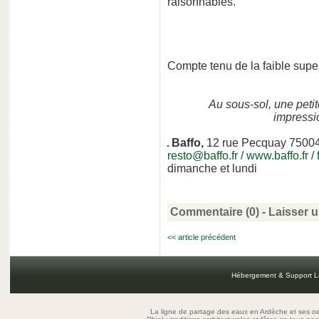
raisonnables.
Compte tenu de la faible superf
Au sous-sol, une petit
impressi
Baffo,
12 rue Pecquay 7500
resto@baffo.fr
/
www.baffo.fr
/
dimanche et lundi
Commentaire (0) -
Laisser 
<< article précédent
Hébergement & Support L
La ligne de partage des eaux en Ardèche et ses oe