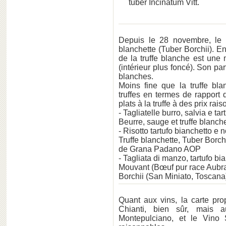
tuber Incinatum Vitt.
Depuis le 28 novembre, le 
blanchette (Tuber Borchii). 
de la truffe blanche est une 
(intérieur plus foncé). Son pa
blanches.
Moins fine que la truffe bla
truffes en termes de rapport 
plats à la truffe à des prix rai
- Tagliatelle burro, salvia e ta
Beurre, sauge et truffe blanch
- Risotto tartufo bianchetto e 
Truffe blanchette, Tuber Borc
de Grana Padano AOP
- Tagliata di manzo, tartufo bi
Mouvant (Bœuf pur race Aubrac
Borchii (San Miniato, Toscana
Quant aux vins, la carte pr
Chianti, bien sûr, mais 
Montepulciano, et le Vino 