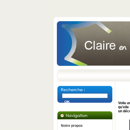
Voila 
qu'ell
un déc
Notre propos