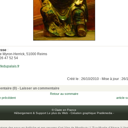
esse
:
ce Myron-Herrick, 51000 Reims
3 26 47 52 54
edupalais.fr
Créé le : 26/10/2010 - Mise à jour : 26
ntaire (0) -
Laisser un commentaire
Retour au sommaire
le précédent
article s
© Claire en France
Hébergement & Support Le plus du Web
-
Création graphique Pratikmedia
-
artage des eaux en Ardèche et ses oeuvres d'art
Vins de Montlouis
/
L'Eco-Musée d'Alsace à Ung