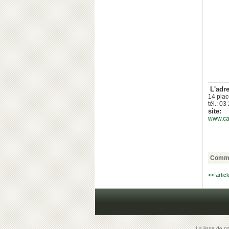
L'adr
14 pla
tél.: 0
site:
www.caf
Comme
<< artic
La ligne de p