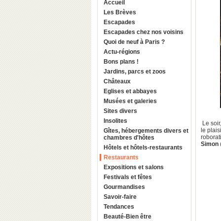
Accueil
Les Brèves
Escapades
Escapades chez nos voisins
Quoi de neuf à Paris ?
Actu-régions
Bons plans !
Jardins, parcs et zoos
Châteaux
Eglises et abbayes
Musées et galeries
Sites divers
Insolites
Le soir
le plais
Gîtes, hébergements divers et
roborat
chambres d'hôtes
Simon
Hôtels et hôtels-restaurants
Restaurants
Expositions et salons
Festivals et fêtes
Gourmandises
Savoir-faire
Tendances
Beauté-Bien être