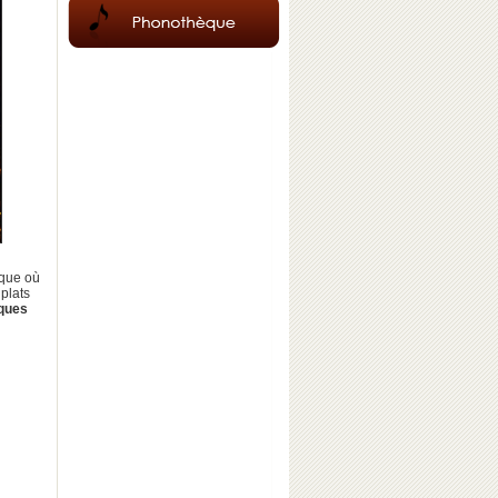
oque où
 plats
ques