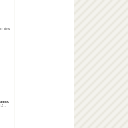
tre des
bonnes
à...