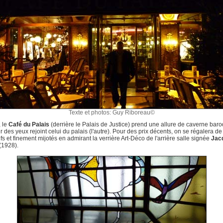
Texte et photos: Guy Riboreau©
, le
Café du Palais
(derrière le Palais de Justice) prend une allure de caverne bar
ir des yeux rejoint celui du palais (l'autre). Pour des prix décents, on se régalera de
ifs et finement mijotés en admirant la verrière Art-Déco de l'arrière salle signée
Jac
(1928).