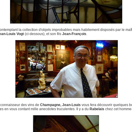
ontemplant la collection d'objets improbables mais habilement disposés par le maî
ean-Louis Vogt
(ci-dessous), et son fils
J
ean-François
.
 connaisseur des vins de
Champagne, Jean-Louis
vous fera découvrir quelques 
les en vous contant mille anecdotes truculentes. Il y a du
Rabelais
chez cet homme-l