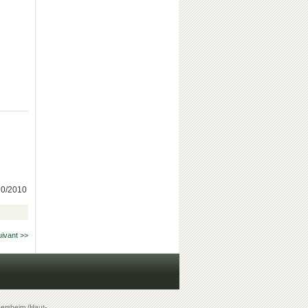
/10/2010
uivant >>
ersheim (Haut-