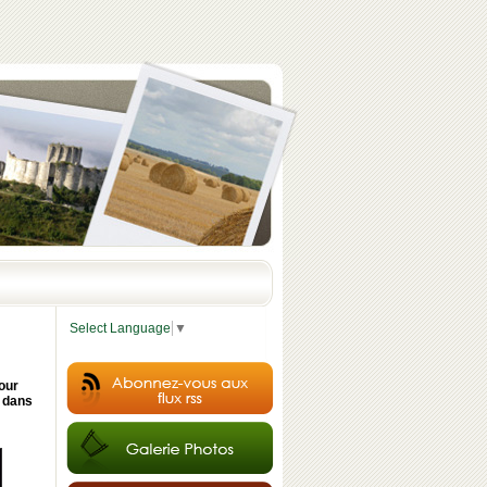
Select Language
▼
mour
 dans