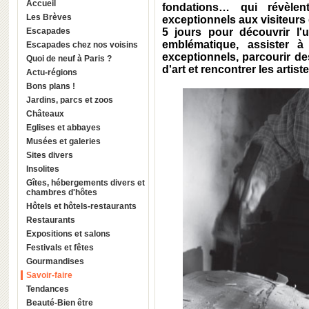
Accueil
fondations… qui révèlent
Les Brèves
exceptionnels aux visiteurs
Escapades
5 jours pour découvrir l'
emblématique, assister à
Escapades chez nos voisins
exceptionnels, parcourir de
Quoi de neuf à Paris ?
d'art et rencontrer les artiste
Actu-régions
Bons plans !
Jardins, parcs et zoos
Châteaux
Eglises et abbayes
Musées et galeries
Sites divers
Insolites
Gîtes, hébergements divers et
chambres d'hôtes
Hôtels et hôtels-restaurants
Restaurants
Expositions et salons
Festivals et fêtes
Gourmandises
Savoir-faire
Tendances
Beauté-Bien être