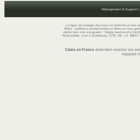
Hébergement & Support L
La ligne de partage des eaux en Ardèche et ses oe
Rhin) : traditions architecturales et fêtes en tous ge
mérite bien une escapade
/
Séjour week-end à Honf
Redoutable, c'est à Cherbourg, CITE DE LA MER
/
Claire en France
aime bien recevoir vos avis
espaces c