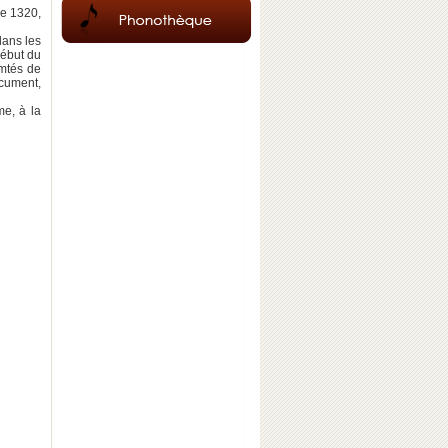
de 1320,
dans les
début du
omtés de
cument,
me, à la