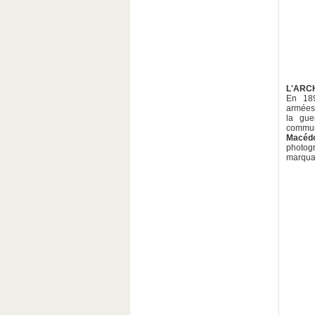
L'ARC
En 189
armées 
la gu
commu
Macéd
photog
marquan