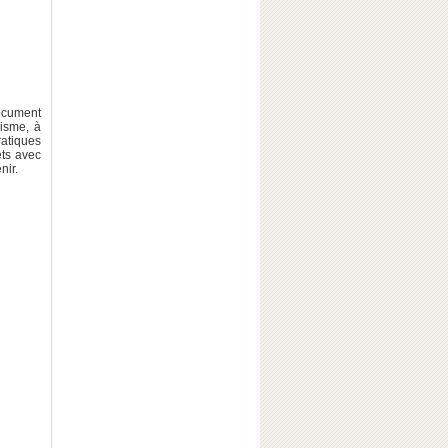
document
isme, à
tiques
ets avec
nir.