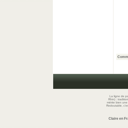
Comme
La ligne de p
Rhin) : traditi
mérite bien un
Redoutable, c'
Claire en F