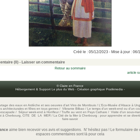
Créé le : 05/12/2023 - Mise à jour : 06
ntaire (0) -
Laisser un commentaire
Retour au sommaire
article s
© Claire en France
Hébergement & Support Le plus du Web
-
Création graphique Pratikmedia
-
artage des eaux en Ardèche et ses oeuvres d'art
Vins de Montlouis
/
L'Eco-Musée d'Alsace à Ung
ons architecturales et fêtes en tous genres
/
Vibrante Bilbao
/
Le temps d'un week-end ou d'un cour
e escapade
/
Séjour week-end à Honfleur
/
Truffe au vent en Pays Cathare
/
Visite d'un sous-mar
est à Cherbourg, CITE DE LA MER
/
La Cité de la Mer à Cherbourg : pour apprendre et se diverti
faire-savoir
rance
aime bien recevoir vos avis et suggestions. N' hésitez pas ! Le formulaire de c
espaces commentaires sont là pour cela