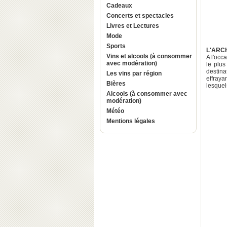
Cadeaux
Concerts et spectacles
Livres et Lectures
Mode
Sports
L'ARC
Vins et alcools (à consommer
A l'occ
avec modération)
le plu
desti
Les vins par région
effraya
Bières
lesquels
Alcools (à consommer avec
modération)
Météo
Mentions légales