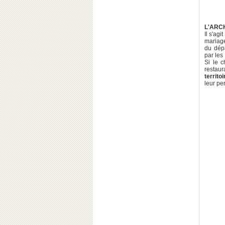
L'ARC
Il s'ag
mariage
du dépa
par les 
Si le 
restau
territo
leur pe