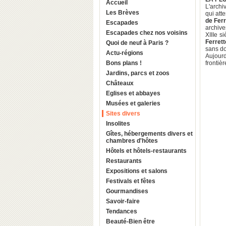
Accueil
L'archi
Les Brèves
qui att
de Ferr
Escapades
archive
Escapades chez nos voisins
XIIIe s
Ferrett
Quoi de neuf à Paris ?
sans do
Actu-régions
Aujour
Bons plans !
frontièr
Jardins, parcs et zoos
Châteaux
Eglises et abbayes
Musées et galeries
Sites divers
Insolites
Gîtes, hébergements divers et
chambres d'hôtes
Hôtels et hôtels-restaurants
Restaurants
Expositions et salons
Festivals et fêtes
Gourmandises
Savoir-faire
Tendances
Beauté-Bien être