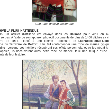
Une robe, archive inattendue
HIVE LA PLUS INATTENDUE
5, un officier d'artillerie est envoyé dans les
Balkans
pour venir en a
serbes. A l'aide de son appareil photo, il documente de plus de 1400 clichés sa v
erre de 1914. Fiancé à une femme originaire de
Lachapelle-sous-Rou
ne du
Territoire de Belfort,
il lui fait confectionner une robe de mariée typiq
oine
Lorsque ses héritiers récupèrent ses effets personnels, outre les négatif
raphies, ils découvriront aussi cette robe de mariée, telle une relique d'une
te de leur histoire.