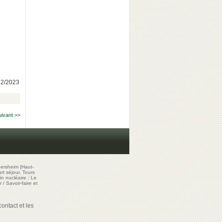
/12/2023
uivant >>
ersheim (Haut-
t séjour, Tours
in nucléaire : Le
r
/
Savoir-faire et
ontact et les