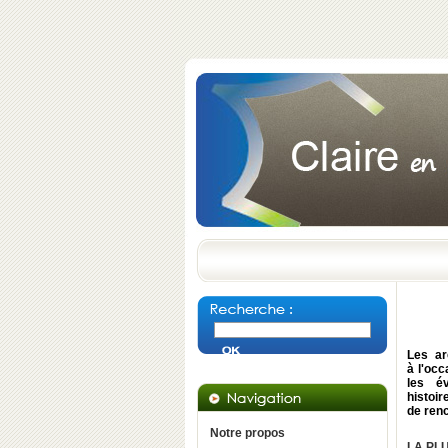
Les ar
à l'occ
les év
histoi
de renc
Notre propos
LA PL