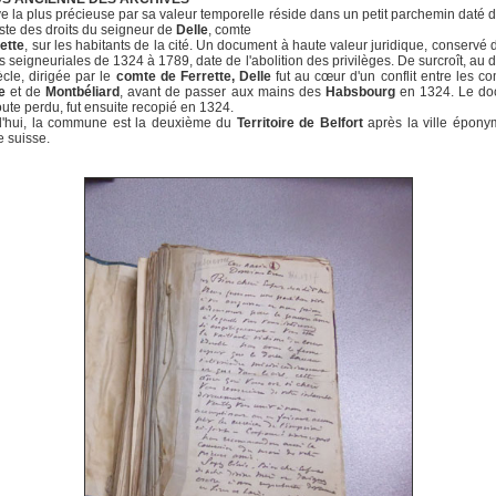
ve la plus précieuse par sa valeur temporelle réside dans un petit parchemin daté 
este des droits du seigneur de
Delle
, comte
ette
, sur les habitants de la cité. Un document à haute valeur juridique, conservé 
s seigneuriales de 1324 à 1789, date de l'abolition des privilèges. De surcroît, au 
iècle, dirigée par le
comte de Ferrette, Delle
fut au cœur d'un conflit entre les c
e
et de
Montbéliard
, avant de passer aux mains des
Habsbourg
en 1324. Le do
ute perdu, fut ensuite recopié en 1324.
d'hui, la commune est la deuxième du
Territoire de Belfort
après la ville épony
e suisse.