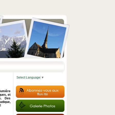
Select Language
▼
lumière
ques, et
es. Des
udique,
!