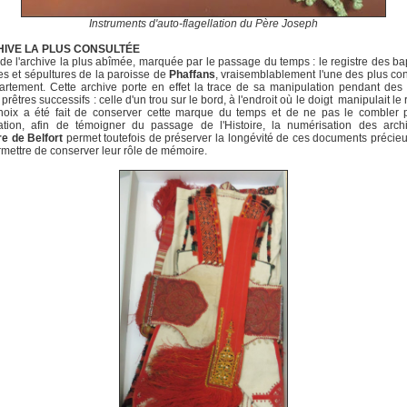
Instruments d'auto-flagellation du Père Joseph
HIVE LA PLUS CONSULTÉE
it de l'archive la plus abîmée, marquée par le passage du temps : le registre des b
s et sépultures de la paroisse de
Phaffans
, vraisemblablement l'une des plus co
rtement. Cette archive porte en effet la trace de sa manipulation pendant de
prêtres successifs : celle d'un trou sur le bord, à l'endroit où le doigt manipulait le 
choix a été fait de conserver cette marque du temps et de ne pas le combler 
ration, afin de témoigner du passage de l'Histoire, la numérisation des arch
ire de Belfort
permet toutefois de préserver la longévité de ces documents précieu
rmettre de conserver leur rôle de mémoire.