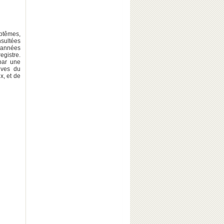
aptêmes,
nsultées
s années
registre.
par une
ives du
x, et de