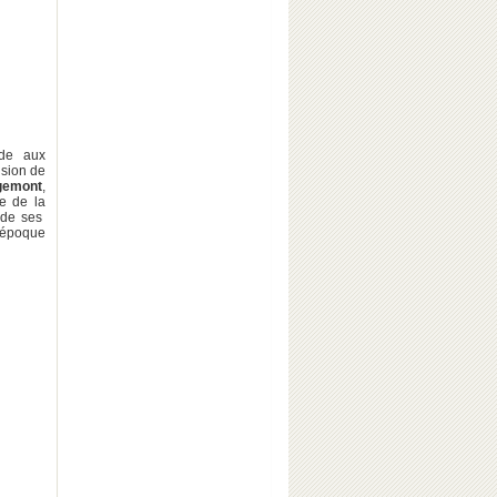
ide aux
ision de
gemont
,
ue de la
s de ses
 époque