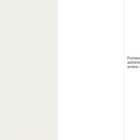
Puisqu
admirer
arrière