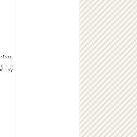
 câbles,
(huiles
'ils s'y