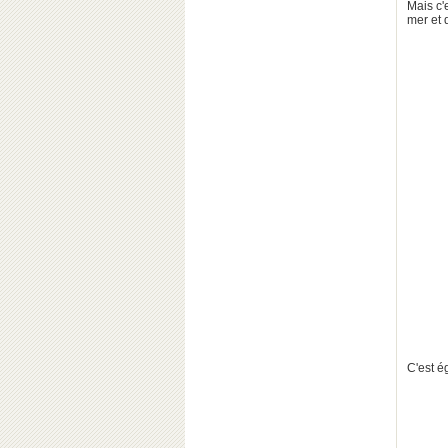
Mais c'
mer et d
C'est é