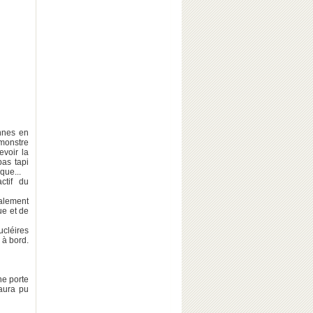
nnes en
 monstre
voir la
pas tapi
que...
actif du
alement
ue et de
ucléires
 à bord.
ne porte
 aura pu