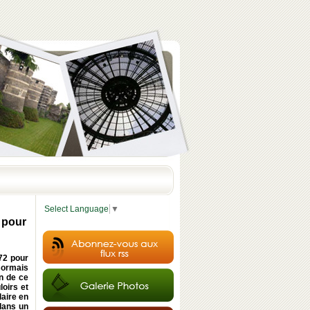
Select Language
▼
, pour
972 pour
ésormais
n de ce
loirs et
laire en
dans un