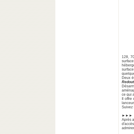
128, 7
surface
héberg
surface
quelque
Deux éq
Redout
Désarm
aménagé
ce qui a
Il offr
lanceur
Suivez 
►►►
Après a
d'accès
admirer