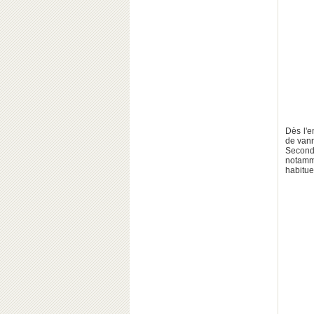
Dès l'e
de vann
Second
notamme
habituen