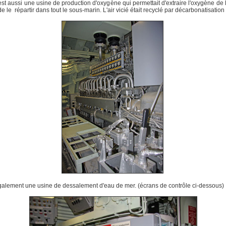
est aussi une usine de production d'oxygène qui permettait d'extraire l'oxygène de 
e le répartir dans tout le sous-marin. L'air vicié était recyclé par décarbonatisation 
galement une usine de dessalement d'eau de mer. (écrans de contrôle ci-dessous)