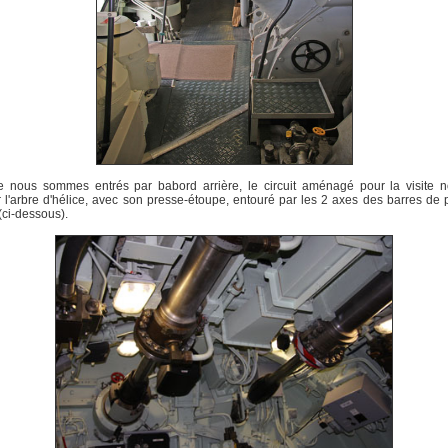
e nous sommes entrés par babord arrière, le circuit aménagé pour la visite no
 l'arbre d'hélice, avec son presse-étoupe, entouré par les 2 axes des barres de
 (ci-dessous).