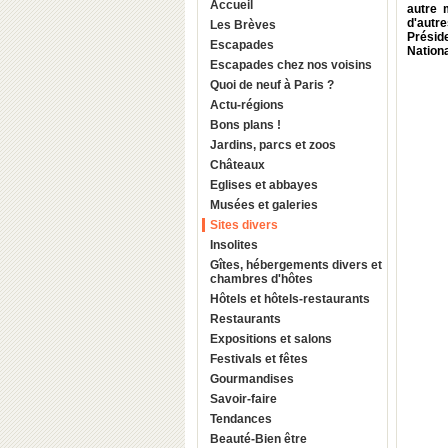
Accueil
autre 
d'autr
Les Brèves
Préside
Escapades
Nationa
Escapades chez nos voisins
Quoi de neuf à Paris ?
Actu-régions
Bons plans !
Jardins, parcs et zoos
Châteaux
Eglises et abbayes
Musées et galeries
Sites divers
Insolites
Gîtes, hébergements divers et
chambres d'hôtes
Hôtels et hôtels-restaurants
Restaurants
Expositions et salons
Festivals et fêtes
Gourmandises
Savoir-faire
Tendances
Beauté-Bien être