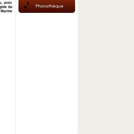
s, avec
gnie du
a Marine