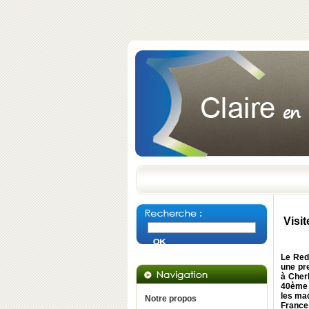
Visit
Le Redo
une pre
à Cher
40ème a
les mac
Notre propos
France