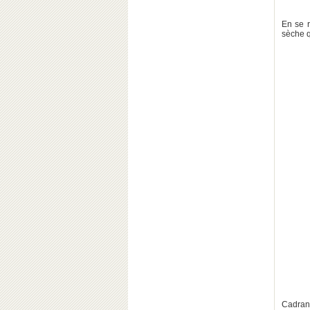
En se r
sèche q
Cadrans