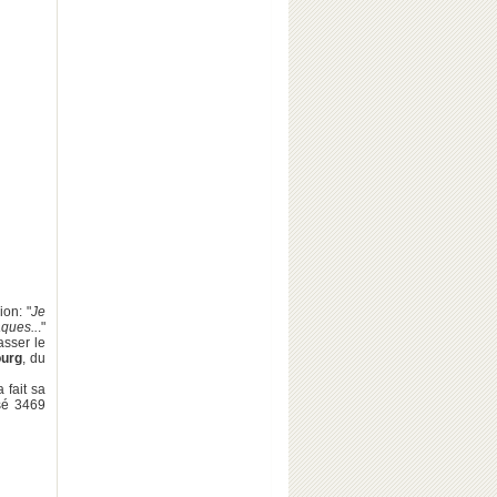
on: "
Je
aques..
."
asser le
urg
, du
 a fait sa
ssé 3469