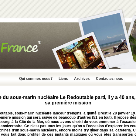
Qui sommes nous?
Liens
Archives
Contactez nous
e du sous-marin nucléaire Le Redoutable parti, il y a 40 ans
sa première mission
utable, sous-marin nucléaire lanceur d'engins, a quitté Brest le 28 janvier 1
mière mission qui sera suivie de beaucoup d'autres (51 en tout). Il repose d
bourg, à la Cité de la Mer, où nous avons choisi de vous emmener à l'occasio
nniversaire. Ce n'est pas tous les jours qu'on a l'occasion d'explorer les cou
hines d'un sous-marin nucléaire, encore moins d'y dîner dans sa cafeteria. C
 vous fait donc profiter de ces instants magiques où vous êtes transportés 