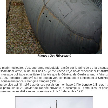
Photos : Guy Riboreau ©
-marin nucléaire, c'est une arme redoutable basée sur le principe de la dissuasi
issamment armé, tu ne sais pas où je me cache et je peux t'anéantir si tu m'att
e message politique et militaire à la fois que le
Général de Gaulle
a tenu à faire p
 1967 lorsqu'il a appuyé sur le bouton vert commandant le lancement, à
Cherbo
 sous-marin lanceur d'engins français (SNLE).
u service actif fin 1971 après ses essais en mer, basé à l'
Ile Longue
à
Brest
, il
e patrouille le 28 janvier de l'année suivante, a accompli 51 patrouilles, et pa
s en mer avant d'être retiré du service actif le 13 décembre 1991.