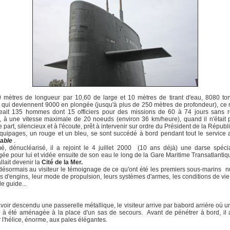
0 mètres de longueur par 10,60 de large et 10 mètres de tirant d'eau, 8080 to
 qui deviennent 9000 en plongée (jusqu'à plus de 250 mètres de profondeur), ce
eait 135 hommes dont 15 officiers pour des missions de 60 à 74 jours sans re
, à une vitesse maximale de 20 noeuds (environ 36 km/heure), quand il n'était 
 part, silencieux et à l'écoute, prêt à intervenir sur ordre du Président de la Républi
uipages, un rouge et un bleu, se sont succédé à bord pendant tout le service 
able
.
é, dénucléarisé, il a rejoint le 4 juillet 2000 (10 ans déjà) une darse spéci
e pour lui et vidée ensuite de son eau le long de la Gare Maritime Transatlantiq
llait devenir la
Cité de la Mer.
e désormais au visiteur le témoignage de ce qu'ont été les premiers sous-marins n
s d'engins, leur mode de propulsion, leurs systèmes d'armes, les conditions de vie
le guide...
voir descendu une passerelle métallique, le visiteur arrive par babord arrière où u
 à été aménagée à la place d'un sas de secours. Avant de pénétrer à bord, il
 l'hélice, énorme, aux pales élégantes.