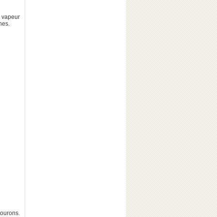
a vapeur
hes.
courons.