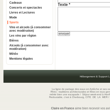
Cadeaux
Texte *
Concerts et spectacles
Livres et Lectures
Mode
Sports
Vins et alcools (à consommer
avec modération)
Les vins par région
Bières
Alcools (à consommer avec
modération)
Météo
Mentions légales
Hébergement & Support L
La ligne de partage des eaux en Ardèche et ses oe
Rhin) : traditions architecturales et fêtes en tous ge
mérite bien une escapade
/
Séjour week-end à Honf
Redoutable, c'est à Cherbourg, CITE DE LA MER
/
Claire en France
aime bien recevoir vos avis