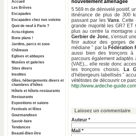
nouvellement aménagée
Accueil
Les Brèves
5 569 m de dénivelé positif, un
Escapades
itinérance de plus de 300 k
Escapades chez nos voisins
passant par les
Vans
. Cette
grande majorité les GR7 ET 
Quoi de neuf à Paris ?
plus au centre la montagne 
Actu-régions
Gerbier de Jonc
, s'ensuit u
Bons plans !
finir autour des gorges de 
Jardins, parcs et zoos
médiane " par la
Fédération 
Châteaux
aussi bien des tronçons à f
Eglises et abbayes
parcours également adaptés à
Musées et galeries
(VAE)... elle reste donc acce
Sites divers
les tronçons choisis.
La G
Insolites
d'hébergeurs labellisés " accu
vététistes de découvrir ce parc
Gîtes, hébergements divers et
chambres d'hôtes
http://www.ardeche-guide.com
Hôtels et hôtels-restaurants
Restaurants
Expositions et salons
Festivals et fêtes
Laissez un commentaire
Gourmandises
Auteur *
Savoir-faire
Tendances
Mail *
Beauté-Bien être