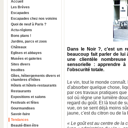
Accueil
Les Brèves
Escapades
Escapades chez nos voisins
Quoi de neuf à Paris ?
Actu-régions
Bons plans !
Jardins, parcs et zoos
Châteaux
Dans le Noir ?
, c'est un 
Eglises et abbayes
beaucoup fait parler de lui 
Musées et galeries
une clientèle nombreuse
sensorielle : apprendre 
Sites divers
l'obscurité totale.
Insolites
Gîtes, hébergements divers et
chambres d'hôtes
Le vin, tout le monde connaît.
Hôtels et hôtels-restaurants
d'absorber quelque chose, liqu
Restaurants
par ces travaux pratiques que
Expositions et salons
sol où règne une lumière douc
regard du goût. Et là tout de s
Festivals et fêtes
vue, on se sent déjà moins sû
Gourmandises
jaune, c'est du citron ou de la
Savoir-faire
Tendances
« Le goût est au centre de la
Beauté-Bien être