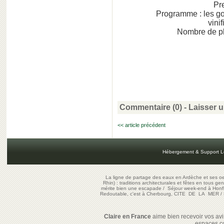
Pr
Programme : les goût
vinif
Nombre de pl
Commentaire (0) -
Laisser 
<< article précédent
Hébergement & Support L
La ligne de partage des eaux en Ardèche et ses oe
Rhin) : traditions architecturales et fêtes en tous ge
mérite bien une escapade
/
Séjour week-end à Honf
Redoutable, c'est à Cherbourg, CITE DE LA MER
/
Claire en France
aime bien recevoir vos avis
espaces c