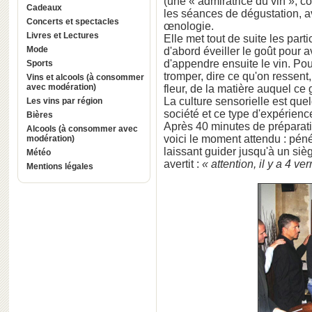
(une « admiratrice du vin », c
Cadeaux
les séances de dégustation, 
Concerts et spectacles
œnologie.
Livres et Lectures
Elle met tout de suite les parti
Mode
d'abord éveiller le goût pour a
d'appendre ensuite le vin. Pour
Sports
tromper, dire ce qu'on ressent,
Vins et alcools (à consommer
avec modération)
fleur, de la matière auquel ce 
La culture sensorielle est que
Les vins par région
société et ce type d'expérienc
Bières
Après 40 minutes de préparati
Alcools (à consommer avec
voici le moment attendu : péné
modération)
laissant guider jusqu'à un siè
Météo
avertit :
« attention, il y a 4 v
Mentions légales