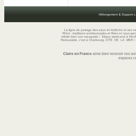
Hébergement & Support L
La ligne de partage des eaux en Ardèche et ses oe
Rhin) : traditions architecturales et fêtes en tous ge
mérite bien une escapade
/
Séjour week-end à Honf
Redoutable, c'est à Cherbourg, CITE DE LA MER
/
Claire en France
aime bien recevoir vos avis
espaces c