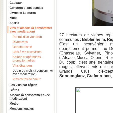
Cadeaux
Concerts et spectacles
Livres et Lectures
Mode
Sports
Vins et alcools (à consommer
avec modération)
27 hectares de vignes répa
Portrait d'un vigneron
communes :
Beblenheim, Riq
Divers vins
C'est un inconvénient 
Oenotourisme
éparpillement permet au Do
Bars à vin et cavistes
(Chasselas, Sylvaner, Pin
Salons et opérations
d'Alsace, Muscat Ottonel, Ries
promotionnelles
Du coup, c'est une trentain
Vins étrangers
rouges, effervescents qui so
Le vin du mois (à consommer
Grands Crus d'exc
avec modération)
Sonnenglanz, Grafenreben,
Vins coups de coeur
Les vins par région
Bières
Alcools (à consommer avec
modération)
Météo
Mentions légales