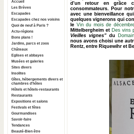
Accueil
d'un retour en grâce 
Les Brèves
consommateurs. Pour notre
Escapades
avec une bienveillance qui 
quelques vignerons qui conn
Escapades chez nos voisins
le
Vin du mois de décembr
Quoi de neuf à Paris ?
Mittelbergheim et
Des vins 
Actu-régions
Vieilles vignes"
du
Domain
Bons plans !
nous avons choisi une autr
Jardins, parcs et zoos
Rentz, entre Riquewihr et B
Châteaux
Eglises et abbayes
Musées et galeries
Sites divers
Insolites
Gîtes, hébergements divers et
chambres d'hôtes
Hôtels et hôtels-restaurants
Restaurants
Expositions et salons
Festivals et fêtes
Gourmandises
Savoir-faire
Tendances
Beauté-Bien être