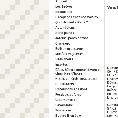
Accueil
Les Brèves
Vins 
Escapades
Escapades chez nos voisins
Quoi de neuf à Paris ?
Actu-régions
Bons plans !
Jardins, parcs et zoos
Châteaux
Eglises et abbayes
Musées et galeries
Sites divers
Insolites
Domain
Gîtes, hébergements divers et
09 - +3
chambres d'hôtes
https:/
Hôtels et hôtels-restaurants
Charle
Dégusta
Restaurants
bergamo
Expositions et salons
fraîche
épices, 
Festivals et fêtes
Distrib
Gourmandises
Genera
Savoir-faire
87 02 
Tendances
Duravel
Beauté-Bien être
Les Pet