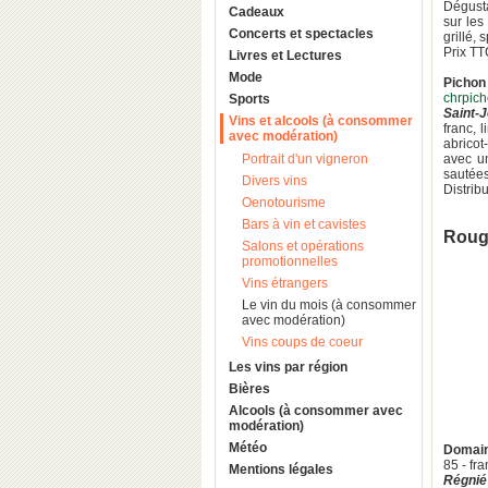
Dégusta
Cadeaux
sur les
Concerts et spectacles
grillé,
Prix TT
Livres et Lectures
Mode
Pichon 
chrpic
Sports
Saint-
Vins et alcools (à consommer
franc, 
avec modération)
abricot
Portrait d'un vigneron
avec un
sautées
Divers vins
Distrib
Oenotourisme
Bars à vin et cavistes
Roug
Salons et opérations
promotionnelles
Vins étrangers
Le vin du mois (à consommer
avec modération)
Vins coups de coeur
Les vins par région
Bières
Alcools (à consommer avec
modération)
Météo
Domain
85 - fr
Mentions légales
Régnié