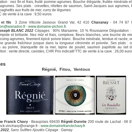
tion : nez fin et frais, fruité pomme-agrumes. Bouche élégante, fruitée minérale e
 agrumes. Ses plats : crevettes, rillettes de saumon, Saint-Jacques aux agrumes,
 spaghettis aux fruits de mer, curry de légumes
C de vente à la cave : 9,50 euros
et fils
3 Zone Viticole Jassoux Grand Val, 42 410
Chavanay
- 04 74 87 
hon@wanadoo.fr
-
www.domaine-pichon.fr
.
Joseph BLANC 2022
Cépages : 90% Marsanne, 10 % Roussanne Dégustation : 
limpide et brillante. Nez mûr et frais, complexe, fleurs blanches, une touche de miel
-coing-agrumes, finement épicé poivre blanc. Bouche minérale, tendue et racée, v
e grande fraîcheur jusque dans la longueur citronnée et poivrée. Ses plats : c
 au poivre, blanquette de la mer, tajine de poulet, saumon papillote au lait 
ution : vente directe, cavistes, CHR Prix indicatif TTC de vente à la cave : 26,00 eur
es
Régnié, Fitou, Ventoux
e Franck Chavy
- Beaujolais 69430
Régnié-Durette
200 route de Lachat - 06 
anck.vinchavy@orange.fr -
www.domainefranckchavy.fr
 2022
, Sans Sulfites Ajoutés
Cépage : Gamay