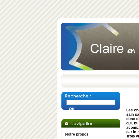
Les cha
sain s
donc c
qui, b
acompa
car le 
Notre propos
Trois v