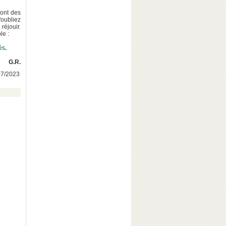
ront des
'oubliez
réjouir.
le :
és
.
G.R.
/07/2023