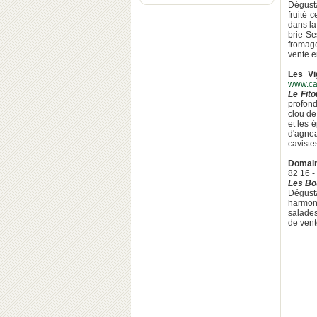
Dégusta
fruité 
dans la
brie Se
fromage
vente e
Les Vi
www.ca
Le Fit
profond
clou de
et les 
d'agnea
caviste
Domain
82 16 
Les Bo
Dégusta
harmoni
salades
de vent