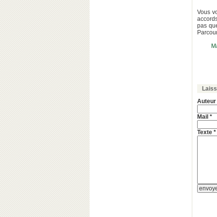
Vous vo
accords
pas que
Parcour
Ma
Lais
Auteur
Mail *
Texte *