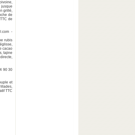
pivoine,
r jusque
 grillé,
anche de
f TTC de
l.com -
e rubis
églisse,
le cacao
, tajine
directe,
4 90 30
ouple et
illades,
atif TTC