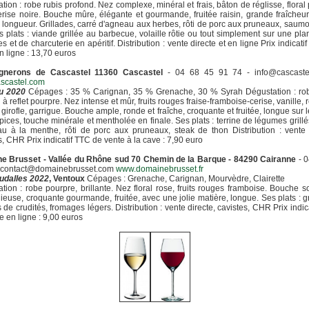
tion : robe rubis profond. Nez complexe, minéral et frais, bâton de réglisse, floral 
cerise noire. Bouche mûre, élégante et gourmande, fruitée raisin, grande fraîcheu
 longueur. Grillades, carré d'agneau aux herbes, rôti de porc aux pruneaux, saumon
s plats : viande grillée au barbecue, volaille rôtie ou tout simplement sur une pl
s et de charcuterie en apéritif. Distribution : vente directe et en ligne Prix indicati
n ligne : 13,70 euros
gnerons de Cascastel 11360 Cascastel
- 04 68 45 91 74 - info@cascaste
scastel.com
ou 2020
Cépages : 35 % Carignan, 35 % Grenache, 30 % Syrah Dégustation : rob
 à reflet pourpre. Nez intense et mûr, fruits rouges fraise-framboise-cerise, vanille, r
 girofle, garrigue. Bouche ample, ronde et fraîche, croquante et fruitée, longue sur 
épices, touche minérale et mentholée en finale. Ses plats : terrine de légumes grillés
u à la menthe, rôti de porc aux pruneaux, steak de thon Distribution : vente 
s, CHR Prix indicatif TTC de vente à la cave : 7,90 euro
e Brusset - Vallée du Rhône sud 70 Chemin de la Barque - 84290 Cairanne
- 0
- contact@domainebrusset.com
www.domainebrusset.fr
udalles 2022
, Ventoux
Cépages : Grenache, Carignan, Mourvèdre, Clairette
tion : robe pourpre, brillante. Nez floral rose, fruits rouges framboise. Bouche s
euse, croquante gourmande, fruitée, avec une jolie matière, longue. Ses plats : gr
 de crudités, fromages légers. Distribution : vente directe, cavistes, CHR Prix indic
e en ligne : 9,00 euros