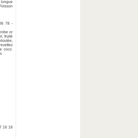
t longue
 Poisson
06 78 -
robe or
, fruité
eloutée,
revettes
de coco.
os
07 16 18