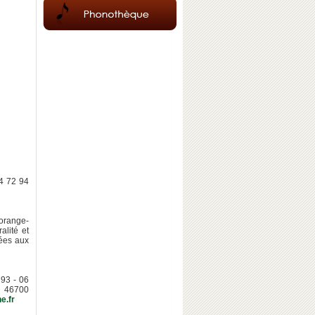
4 72 94
-orange-
alité et
tées aux
93 - 06
, 46700
e.fr