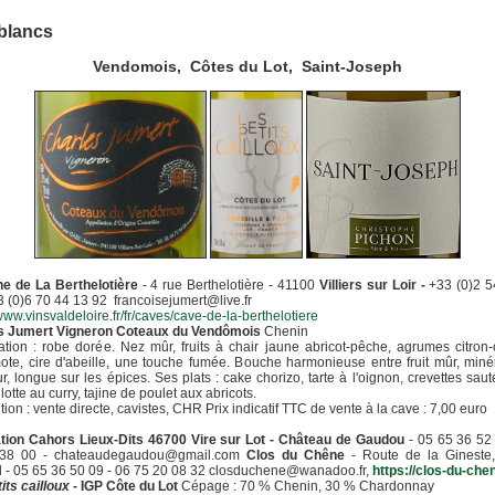
blancs
Vendomois, Côtes du Lot, Saint-Joseph
e de La Berthelotière
- 4 rue Berthelotière - 41100
Villiers sur Loir -
+33 (0)2 5
3 (0)6 70 44 13 92 francoisejumert@live.fr
/www.vinsvaldeloire.fr/fr/caves/cave-de-la-berthelotiere
s Jumert Vigneron Coteaux du Vendômois
Chenin
tion : robe dorée. Nez mûr, fruits à chair jaune abricot-pêche, agrumes citron
te, cire d'abeille, une touche fumée. Bouche harmonieuse entre fruit mûr, minér
ur, longue sur les épices. Ses plats : cake chorizo, tarte à l'oignon, crevettes sau
lotte au curry, tajine de poulet aux abricots.
ution : vente directe, cavistes, CHR Prix indicatif TTC de vente à la cave : 7,00 euro
tion Cahors Lieux-Dits 46700 Vire sur Lot - Château de Gaudou
- 05 65 36 52 
38 00 - chateaudegaudou@gmail.com
Clos du Chêne
- Route de la Gineste
 - 05 65 36 50 09 - 06 75 20 08 32 closduchene@wanadoo.fr,
https://clos-du-chen
its cailloux
- IGP Côte du Lot
Cépage : 70 % Chenin, 30 % Chardonnay