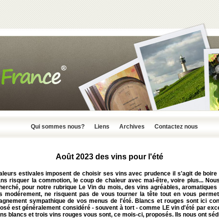
Qui sommes nous?
Liens
Archives
Contactez nous
Août 2023 des vins pour l'été
leurs estivales imposent de choisir ses vins avec prudence il s'agit de boire 
ans risquer la commotion, le coup de chaleur avec mal-être, voire plus... Nou
herché, pour notre rubrique Le Vin du mois, des vins agréables, aromatiques e
us modérement, ne risquent pas de vous tourner la tête tout en vous permet
gnement sympathique de vos menus de l'été. Blancs et rouges sont ici co
rosé est généralement considéré - souvent à tort - comme LE vin d'été par exc
ins blancs et trois vins rouges vous sont, ce mois-ci, proposés. Ils nous ont séd