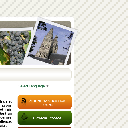
Select Language
▼
frais et
s avons
t frais
tant un
ncernés
ellence.
uits.