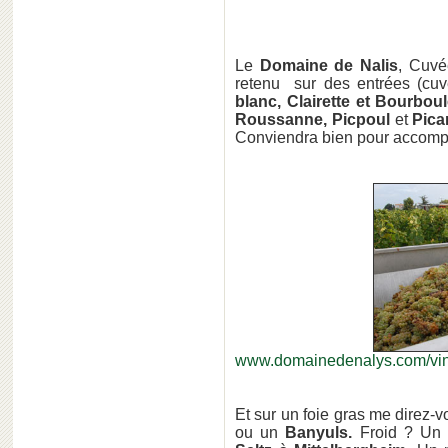
Le
Domaine de Nalis
, Cuvé
retenu sur des entrées (cu
blanc, Clairette et Bourbou
Roussanne, Picpoul
et
Pica
Conviendra bien pour accompa
www.domainedenalys.com/vin
Et sur un foie gras me direz-v
ou un
Banyuls.
Froid ? U