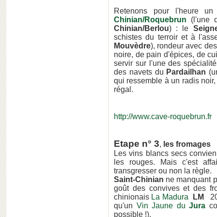
Retenons pour l'heure u
Chinian/Roquebrun
(l'une 
Chinian/Berlou
) : le
Seign
schistes du terroir et à l'
Mouvèdre
), rondeur avec des
noire, de pain d'épices, de cu
servir sur l'une des spécialit
des navets du
Pardailhan
(u
qui ressemble à un radis noir,
régal.
http://www.cave-roquebrun.fr
Etape n° 3
,
les fromages
Les vins blancs secs convie
les rouges. Mais c'est aff
transgresser ou non la règle.
Saint-Chinian
ne manquant pa
goût des convives et des fr
chinionais
La Madura
LM
200
qu'un
Vin Jaune
du
Jura
co
possible !).