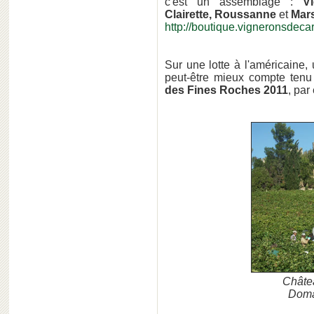
c'est un assemblage :
V
Clairette, Roussanne
et
Mar
http://boutique.vigneronsdecar
Sur une lotte à l'américaine,
peut-être mieux compte ten
des Fines Roches 2011
, par
Châte
Doma