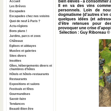
bien élevés - à consommer a
Accueil
Il en va des vins comme 
Les Brèves
personnels. Loin de nou
Escapades
dogmatisme (d'autres s'en c
Escapades chez nos voisins
quelques idées (et adress
Quoi de neuf à Paris ?
d'être retenues pour de
Actu-régions
provoquer une crise d'apopl
Bons plans !
Sélection : Guy Riboreau ©
Jardins, parcs et zoos
Châteaux
Eglises et abbayes
Musées et galeries
Sites divers
Insolites
Gîtes, hébergements divers et
chambres d'hôtes
Hôtels et hôtels-restaurants
Restaurants
Expositions et salons
Festivals et fêtes
Gourmandises
Savoir-faire
Tendances
Beauté-Bien être