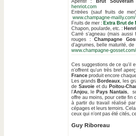
Apéritif :
Brut Souverain
henriot.com
Entrées (sauf fruits de me
www.champagne-mailly.com/
Fruits de mer :
Extra Brut de 
Chapon, poularde, etc. :
Henr
Carré s'agneau (mais aussi f
rouges :
Champagne Gos
d'agrumes, belle maturité, d
www.champagne-gosset.com/
Ces suggestions de ce qu'il e
n'offrent qu'un très bref aper
France
produit encore chaqu
Les grands
Bordeaux
, les g
de
Savoie
et du
Poitou-Cha
l'
Anjou
, le
Pays Nantais
, s
offre au moins, pour cette fin
à partir du travail réalisé p
cépages et leurs terroirs. Ce
ceux qui n'ont pas été cités, c
Guy Riboreau