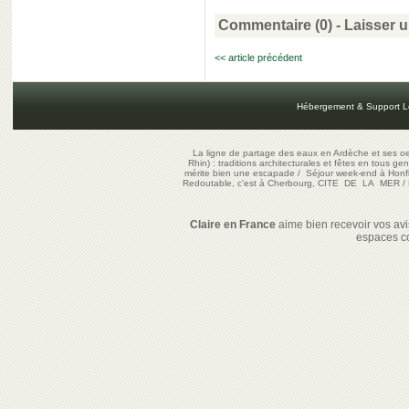
Commentaire (0) -
Laisser 
<< article précédent
Hébergement & Support L
La ligne de partage des eaux en Ardèche et ses oe
Rhin) : traditions architecturales et fêtes en tous ge
mérite bien une escapade
/
Séjour week-end à Honf
Redoutable, c'est à Cherbourg, CITE DE LA MER
/
Claire en France
aime bien recevoir vos avis
espaces c