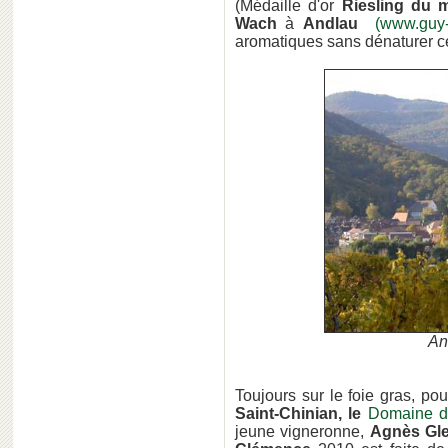
(Médaille d'or
Riesling du
Wach
à
Andlau
(www.guy-
aromatiques sans dénaturer ce
And
Toujours sur le foie gras, po
Saint-Chinian, le
Domaine de
jeune vigneronne,
Agnès Gle