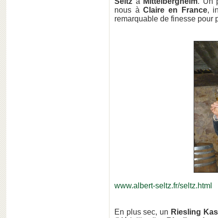
Seltz
à
Mittelbergheim
. Un
nous à
Claire en France
, i
remarquable de finesse pour p
www.albert-seltz.fr/seltz.html
En plus sec, un
Riesling Kas