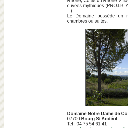
Rhône, Côtes du Rhône Villag
cuvées mythiques (PRO.I.
...).
Le Domaine possède un r
chambres ou suites.
Domaine Notre Dame de Co
07700
Bourg St Andéol
Tel : 04 75 54 61 41