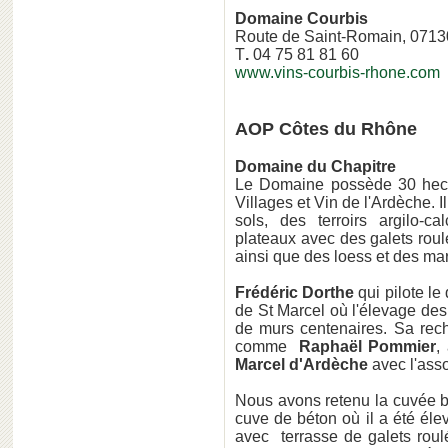
Domaine Courbis
Route de Saint-Romain, 071
T
.
04 75 81 81 60
www.vins-courbis-rhone.com
AOP Côtes du Rhône
Domaine du Chapitre
Le Domaine possède 30 hec
Villages et Vin de l'Ardèche. I
sols, des terroirs argilo-c
plateaux avec des galets rou
ainsi que des loess et des ma
Frédéric Dorthe
qui pilote le
de St Marcel où l'élevage des 
de murs centenaires. Sa rech
comme
Raphaël Pommier
,
Marcel d'Ardèche
avec l'asso
Nous avons retenu la cuvée 
cuve de béton où il a été élev
avec terrasse de galets roul