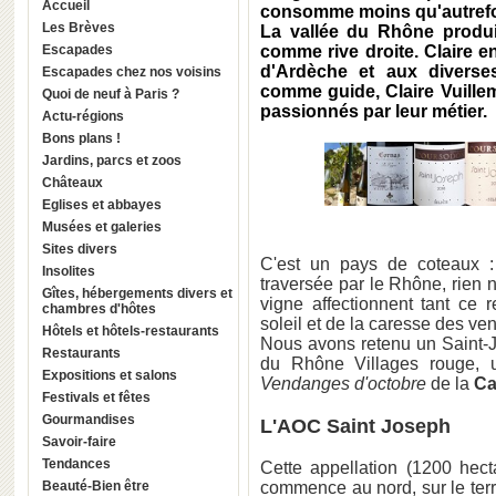
Accueil
consomme moins qu'autrefo
Les Brèves
La vallée du Rhône produit
Escapades
comme rive droite. Claire e
d'Ardèche et aux diverses
Escapades chez nos voisins
comme guide,
Claire Vuille
Quoi de neuf à Paris ?
passionnés par leur métier.
Actu-régions
Bons plans !
Jardins, parcs et zoos
Châteaux
Eglises et abbayes
Musées et galeries
Sites divers
C'est un pays de coteaux 
Insolites
traversée par le Rhône, rien 
Gîtes, hébergements divers et
vigne affectionnent tant ce 
chambres d'hôtes
soleil et de la caresse des vent
Hôtels et hôtels-restaurants
Nous avons retenu un Saint-J
Restaurants
du Rhône Villages rouge,
Expositions et salons
Vendanges d'octobre
de la
Ca
Festivals et fêtes
Gourmandises
L'AOC Saint Joseph
Savoir-faire
Tendances
Cette appellation (1200 hect
Beauté-Bien être
commence au nord, sur le terr