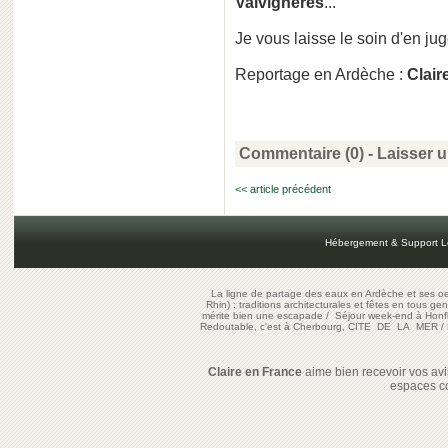
Valvignères
...
Je vous laisse le soin d'en jug
Reportage en Ardèche :
Clair
Commentaire (0) -
Laisser 
<< article précédent
Hébergement & Support L
La ligne de partage des eaux en Ardèche et ses oe
Rhin) : traditions architecturales et fêtes en tous ge
mérite bien une escapade
/
Séjour week-end à Honf
Redoutable, c'est à Cherbourg, CITE DE LA MER
/
Claire en France
aime bien recevoir vos avis
espaces c