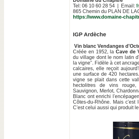
Domaine du Chapitre
Tel: 06 10 60 28 54 | Email:
f
865 Chemin du PLAN DE LA
https://www.domaine-chapit
IGP Ardèche
Vin blanc Vendanges d'Oct
Créée en 1952,
la
Cave de V
du village dont le nom latin d'
la vigne". Fidèle à cet ancrage
calcaires, elle reçoit aujourd
une surface de 420 hectares.
vigne se plait dans cette v
hectolitres de vins rouge
Sauvignon, Merlot, Chardonna
Blanc ont enrichi l'encépage
Côtes-du-Rhône. Mais c'est l
C'est celui aussi qui produit l