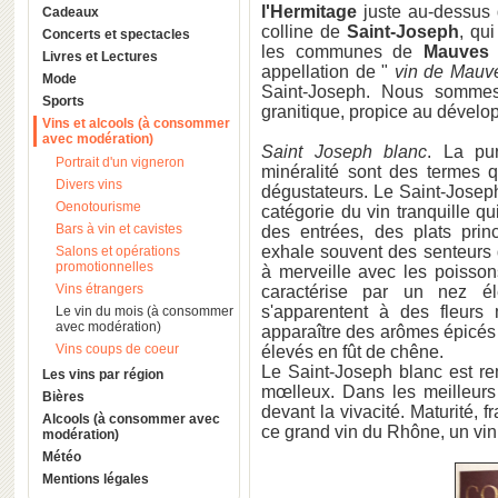
l'Hermitage
juste au-dessus
Cadeaux
colline de
Saint-Joseph
, qu
Concerts et spectacles
les communes de
Mauve
Livres et Lectures
appellation de "
vin de Mauv
Mode
Saint-Joseph. Nous sommes
Sports
granitique, propice au dével
Vins et alcools (à consommer
avec modération)
Saint Joseph blanc
. La pur
Portrait d'un vigneron
minéralité sont des termes 
Divers vins
dégustateurs. Le Saint-Joseph 
Oenotourisme
catégorie du vin tranquille qu
Bars à vin et cavistes
des entrées, des plats pri
exhale souvent des senteurs d
Salons et opérations
promotionnelles
à merveille avec les poisson
Vins étrangers
caractérise par un nez élé
s'apparentent à des fleurs 
Le vin du mois (à consommer
avec modération)
apparaître des arômes épicés
Vins coups de coeur
élevés en fût de chêne.
Le Saint-Joseph blanc est re
Les vins par région
mœlleux. Dans les meilleurs 
Bières
devant la vivacité. Maturité, f
Alcools (à consommer avec
ce grand vin du Rhône, un vi
modération)
Météo
Mentions légales