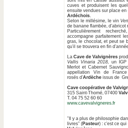
sont mis en caisse aussitôt e
cuves et produisent les que
ensuite vendues sur place en
Ardéchois
.
Selon le millésime, le vin
Ven
de banane flambée, d'abricot m
Particulièrement recher
accompagne parfaitement les
gras, le chocolat, et peut se 
qu'il se trouvera en fin d'année
La
Cave de Valvignères
prod
Vallis Vinaria 2018,
un IGP 
Merlot et Cabernet Sauvign
appellation Vin de Franc
rosés d'
Ardèche
issus de Gre
Cave coopérative de Valvig
315 Saint-Thomé, 07400
Valv
T. 04 75 52 60 60
www.cavevalvigneres.fr
"Il y a plus de philosophie da
livres" (
Pasteur
) : c'est ce qu