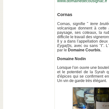
www.domainedecousignac.fr
Cornas
Cornas, signifie "
terre brul
volcanique donnent à cette 
paysage, ses coteaux, la ru
difficile le travail des vigneron
Il y a dans l'appellation de
Eyga(t)s,
avec ou sans "t". L'
par le
Domaine Courbis.
Domaine Nodin
Lorsque l'on ouvre une boutei
et le potentiel de la Syrah 
d'épices qui se confirment e
Un vin de garde très élégant.