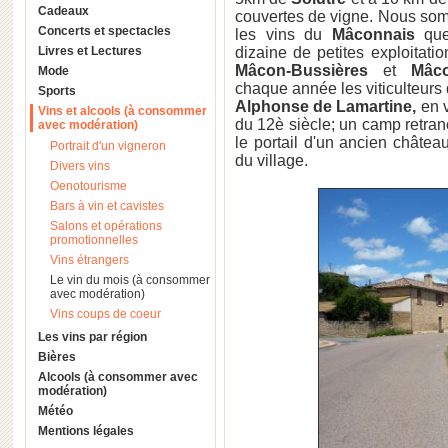
Cadeaux
couvertes de vigne. Nous som
Concerts et spectacles
les vins du
Mâconnais
que 
Livres et Lectures
dizaine de petites exploitatio
Mâcon-Bussières
et
Mâco
Mode
chaque année les viticulteurs
Sports
Alphonse de Lamartine,
en 
Vins et alcools (à consommer
du 12è siècle; un camp retran
avec modération)
le portail d'un ancien châtea
Portrait d'un vigneron
du village.
Divers vins
Oenotourisme
Bars à vin et cavistes
Salons et opérations
promotionnelles
Vins étrangers
Le vin du mois (à consommer
avec modération)
Vins coups de coeur
Les vins par région
Bières
Alcools (à consommer avec
modération)
Météo
Mentions légales