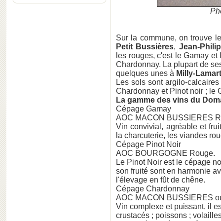
Pho
Sur la commune, on trouve l
Petit Bussières
,
Jean-Phili
les rouges, c'est le Gamay et l
Chardonnay. La plupart de ses 
quelques unes à
Milly-Lamart
Les sols sont argilo-calcaire
Chardonnay et Pinot noir ; le 
La gamme des vins du Doma
Cépage Gamay
AOC MACON BUSSIERES R
Vin convivial, agréable et fru
la charcuterie, les viandes r
Cépage Pinot Noir
AOC BOURGOGNE Rouge.
Le Pinot Noir est le cépage n
son fruité sont en harmonie a
l'élevage en fût de chêne.
Cépage Chardonnay
AOC MACON BUSSIERES ou
Vin complexe et puissant, il es
crustacés ; poissons ; volaill