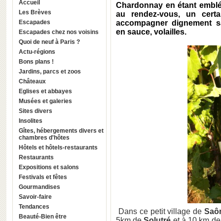
Accueil
Chardonnay en étant emblém
Les Brèves
au rendez-vous, un certa
Escapades
accompagner dignement sa
en sauce, volailles.
Escapades chez nos voisins
Quoi de neuf à Paris ?
Actu-régions
Bons plans !
Jardins, parcs et zoos
Châteaux
Eglises et abbayes
Musées et galeries
Sites divers
Insolites
Gîtes, hébergements divers et
chambres d'hôtes
Hôtels et hôtels-restaurants
Restaurants
Expositions et salons
Festivals et fêtes
Gourmandises
Savoir-faire
Tendances
Dans ce petit village de
Saôn
Beauté-Bien être
5km de
Solutré
et à 10 km d