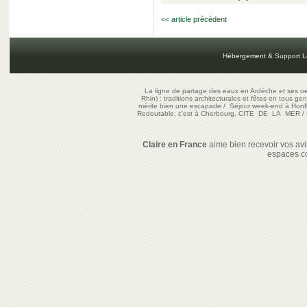
<< article précédent
Hébergement & Support L
La ligne de partage des eaux en Ardèche et ses oe
Rhin) : traditions architecturales et fêtes en tous ge
mérite bien une escapade
/
Séjour week-end à Honf
Redoutable, c'est à Cherbourg, CITE DE LA MER
/
Claire en France
aime bien recevoir vos avis
espaces c