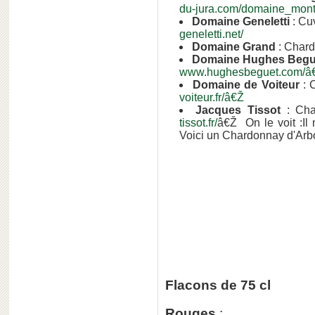
du-jura.com/domaine_mon
Domaine Geneletti
: Cu
geneletti.net/
Domaine Grand
: Chard
Domaine Hughes Begu
www.hughesbeguet.com/â
Domaine de Voiteur
: 
voiteur.fr/â€Ž
Jacques Tissot
: Cha
tissot.fr/
â€Ž On le voit :Il
Voici un Chardonnay d'Arbo
Flacons de 75 cl
Rouges
: