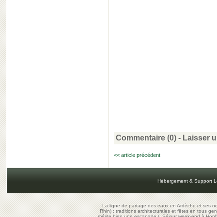
Commentaire (0) -
Laisser 
<< article précédent
Hébergement & Support L
La ligne de partage des eaux en Ardèche et ses oe
Rhin) : traditions architecturales et fêtes en tous ge
mérite bien une escapade
/
Séjour week-end à Honf