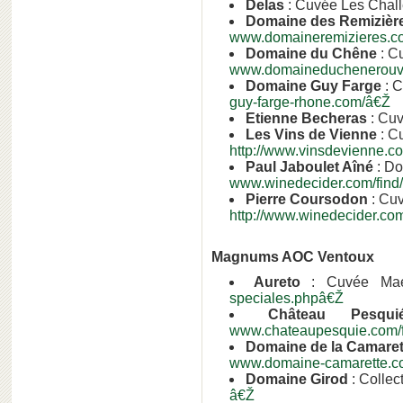
Delas
: Cuvée Les Chall
Domaine des Remizièr
www.domaineremizieres.c
Domaine du Chêne
: C
www.domaineduchenerouv
Domaine Guy Farge
: C
guy-farge-rhone.com/â€Ž
Etienne Becheras
: Cuv
Les Vins de Vienne
: C
http://www.vinsdevienne.c
Paul Jaboulet Aîné
: Do
www.winedecider.com/find/
Pierre Coursodon
: Cuv
http://www.winedecider.com
Magnums AOC Ventoux
Aureto
: Cuvée Mae
speciales.phpâ€Ž
Château Pesqui
www.chateaupesquie.com/
Domaine de la Camaret
www.domaine-camarette.c
Domaine Girod
: Colle
â€Ž