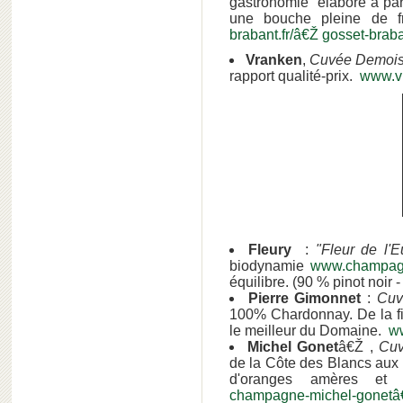
gastronomie élaboré à part
une bouche pleine de fr
brabant.fr/â€Ž
gosset-brab
Vranken
,
Cuvée Demois
rapport qualité-prix.
www.v
Fleury
:
"Fleur de l'
biodynamie
www.champagne
équilibre. (90 % pinot noir
Pierre Gimonnet
:
Cuv
100% Chardonnay. De la fi
le meilleur du Domaine.
w
Michel Gonet
â€Ž ,
Cuv
de la Côte des Blancs aux 
d'oranges amères et 
champagne-michel-gonetâ