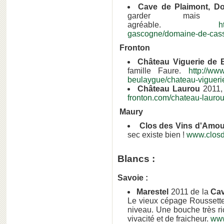
Cave de Plaimont, D
garder mais
agréable.
h
gascogne/domaine-de-cass
Fronton
Château Viguerie de 
famille Faure.
http://ww
beulaygue/chateau-vigueri
Château Laurou
2011, 
fronton.com/chateau-laurou
Maury
Clos des Vins d'Amou
sec existe bien !
www.closd
Blancs :
Savoie :
Marestel
2011 de la
Cav
Le vieux cépage Roussette
niveau. Une bouche très r
vivacité et de fraicheur.
www