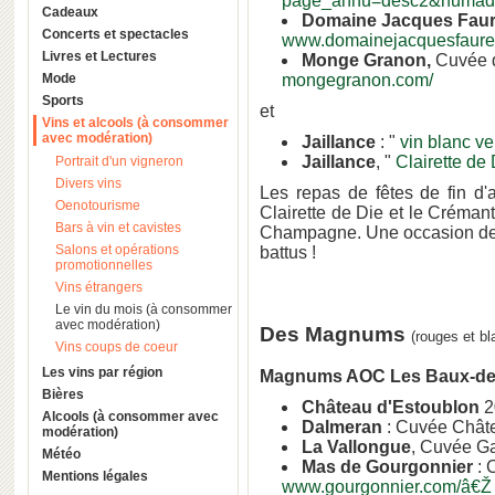
page_annu=desc2&numad
Cadeaux
Domaine Jacques Fau
Concerts et spectacles
www.domainejacquesfaure.
Livres et Lectures
Monge Granon,
Cuvée d
Mode
mongegranon.com/
Sports
et
Vins et alcools (à consommer
avec modération)
Jaillance
: "
vin blanc ve
Jaillance
, "
Clairette de
Portrait d'un vigneron
Divers vins
Les repas de fêtes de fin d
Oenotourisme
Clairette de Die et le Créman
Bars à vin et cavistes
Champagne. Une occasion de fai
Salons et opérations
battus !
promotionnelles
Vins étrangers
Le vin du mois (à consommer
avec modération)
Des Magnums
(rouges et b
Vins coups de coeur
Les vins par région
Magnums AOC Les Baux-de
Bières
Château d'Estoublon
2
Alcools (à consommer avec
Dalmeran
: Cuvée Chât
modération)
La Vallongue
, Cuvée Ga
Météo
Mas de Gourgonnier
: 
Mentions légales
www.gourgonnier.com/â€Ž