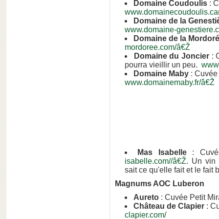
Domaine Coudoulis
: 
www.domainecoudoulis.ca
Domaine de la Genesti
www.domaine-genestiere.
Domaine de la Mordor
mordoree.com/â€Ž
Domaine du Joncier
: 
pourra vieillir un peu.
www.
Domaine Maby
: Cuvée
www.domainemaby.fr/â€Ž
Mas Isabelle
: Cuvé
isabelle.com//â€Ž
. Un vin
sait ce qu'elle fait et le fait 
Magnums AOC Luberon
Aureto
: Cuvée Petit Mir
Château de Clapier
: C
clapier.com/