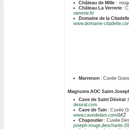
Château de Mille
: roug
Château La Verrerie
: C
verrerie.fr/
Domaine de la Citadell
www.domaine-citadelle.co
Marrenon
: Cuvée Gran
Magnums AOC Saint-Josep
Cave de Saint Désirat
:
desirat.com
Cave de Tain
: Cuvée Gr
www.cavedetain.com/
â€Ž
Chapoutier
: Cuvée Des
joseph-rouge,deschants-20