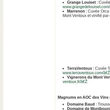
Grange Louiset
: Cuvée
www.grangedelouiset.com
Marrenon
: Cuvée Orca -
Mont Ventoux et vinifié par
TerraVentoux
: Cuvée Te
www.terraventoux.com/â€Ž
Vignerons du Mont Ve
ventoux.fr/â€Ž
Magnums en AOC des Vins 
Domaine Baud
: Trouss
Domaine de Montbour