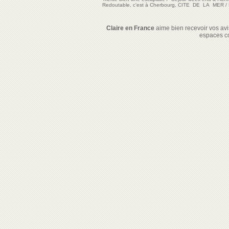
Redoutable, c'est à Cherbourg, CITE DE LA MER
/
Claire en France
aime bien recevoir vos avis
espaces c