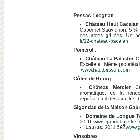
Pessac-Léognan
Château Haut Bacalan
Cabernet Sauvignon, 5 % Pe
des notes grillées. Un be
fr/12-chateau-bacalan
Pomerol :
Château La Patache
, 
Excellent. Même propriéta
www.hautbrisson.com
Côtes de Bourg
Château Mercier
Cuv
aromatique, de la rond
représentatif des qualités d
Gigondas de la Maison Gabr
Domaine de Longue T
2010
www.gabriel-meffre.f
Laurus
, 2011 â€Ž
www.ga
Vinsobres