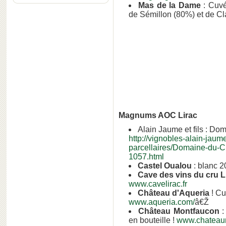
Mas de la Dame
: Cuvé
de Sémillon (80%) et de Cl
Magnums AOC Lirac
Alain Jaume et fils : Do
http://vignobles-alain-jau
parcellaires/Domaine-du-C
1057.html
Castel Oualou
: blanc 2
Cave des vins du cru L
www.cavelirac.fr
Château d'Aqueria
! Cu
www.aqueria.com/
â€Ž
Château Montfaucon
:
en bouteille !
www.chateau