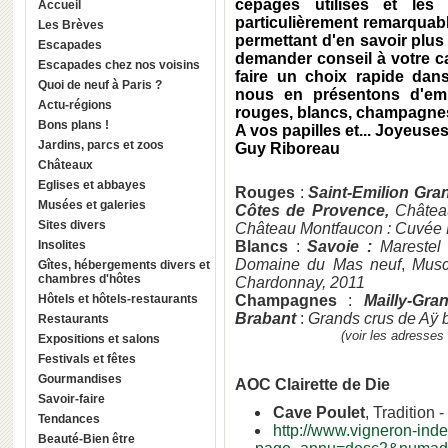
cépages utilisés et les 
Accueil
particulièrement remarquabl
Les Brèves
permettant d'en savoir plus 
Escapades
demander conseil à votre ca
Escapades chez nos voisins
faire un choix rapide dans
Quoi de neuf à Paris ?
nous en présentons d'em
Actu-régions
rouges, blancs, champagne
Bons plans !
A vos papilles et... Joyeuses
Jardins, parcs et zoos
Guy Riboreau
Châteaux
Eglises et abbayes
Rouges
:
Saint-Emilion Gr
Musées et galeries
Côtes de Provence,
Châtea
Sites divers
Château Montfaucon : Cuvée 
Insolites
Blancs
:
Savoie
:
Marestel
Domaine du Mas neuf
,
Musc
Gîtes, hébergements divers et
chambres d'hôtes
Chardonnay, 2011
Hôtels et hôtels-restaurants
Champagnes
:
Mailly-Gra
Brabant
:
Grands crus de Aÿ b
Restaurants
(voir les adresses
Expositions et salons
Festivals et fêtes
Gourmandises
AOC Clairette de Die
Savoir-faire
Cave Poulet
, Tradition -
Tendances
http://www.vigneron-in
Beauté-Bien être