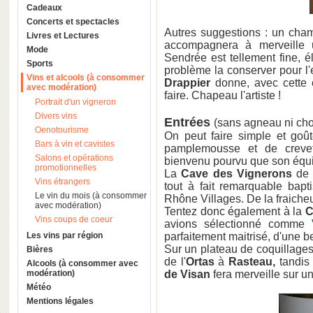
Cadeaux
Concerts et spectacles
Autres suggestions : un ch
Livres et Lectures
accompagnera à merveille 
Mode
Sendrée est tellement fine, 
Sports
problème la conserver pour 
Vins et alcools (à consommer
Drappier
donne, avec cette 
avec modération)
faire. Chapeau l'artiste !
Portrait d'un vigneron
Divers vins
Entrées
(sans agneau ni cho
Oenotourisme
On peut faire simple et go
Bars à vin et cavistes
pamplemousse et de creve
Salons et opérations
bienvenu pourvu que son équil
promotionnelles
La
Cave des Vignerons
d
Vins étrangers
tout à fait remarquable bapt
Le vin du mois (à consommer
Rhône Villages. De la fraicheur
avec modération)
Tentez donc également à la
C
Vins coups de coeur
avions sélectionné comme
Les vins par région
parfaitement maitrisé, d'une be
Sur un plateau de coquillages
Bières
de l'
Ortas
à
Rasteau,
tandis 
Alcools (à consommer avec
modération)
de Visan
fera merveille sur un
Météo
Mentions légales