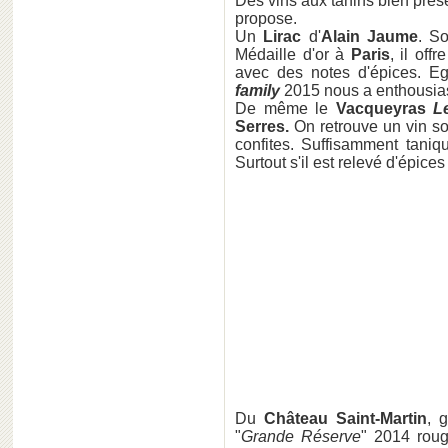
Des vins aux tanins bien pré
propose.
Un
Lirac
d'
Alain Jaume
. S
Médaille d'or à
Paris
, il of
avec des notes d'épices. Eg
family
2015 nous a enthousias
De même le
Vacqueyras
L
Serres
.
On retrouve un vin s
confites. Suffisamment taniq
Surtout s'il est relevé d'épice
Du
Château Saint-Martin
, 
"
Grande Réserve
" 2014 rou