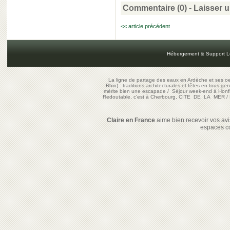
Commentaire (0) -
Laisser 
<< article précédent
Hébergement & Support L
La ligne de partage des eaux en Ardèche et ses oe
Rhin) : traditions architecturales et fêtes en tous ge
mérite bien une escapade
/
Séjour week-end à Honf
Redoutable, c'est à Cherbourg, CITE DE LA MER
/
Claire en France
aime bien recevoir vos avis
espaces c