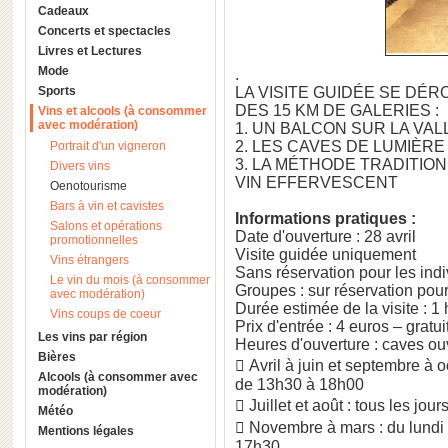
Cadeaux
Concerts et spectacles
Livres et Lectures
Mode
.
Sports
LA VISITE GUIDÉE SE DÉR
DES 15 KM DE GALERIES :
Vins et alcools (à consommer
avec modération)
1. UN BALCON SUR LA VAL
2. LES CAVES DE LUMIÈRE
Portrait d'un vigneron
3. LA MÉTHODE TRADITIO
Divers vins
VIN EFFERVESCENT
Oenotourisme
Bars à vin et cavistes
Informations pratiques :
Salons et opérations
Date d'ouverture : 28 avril
promotionnelles
Visite guidée uniquement
Vins étrangers
Sans réservation pour les indi
Le vin du mois (à consommer
Groupes : sur réservation po
avec modération)
Durée estimée de la visite : 1
Vins coups de coeur
Prix d'entrée : 4 euros – grat
Les vins par région
Heures d'ouverture : caves ou
Bières
 Avril à juin et septembre à 
Alcools (à consommer avec
de 13h30 à 18h00
modération)
 Juillet et août : tous les jo
Météo
 Novembre à mars : du lundi
Mentions légales
17h30