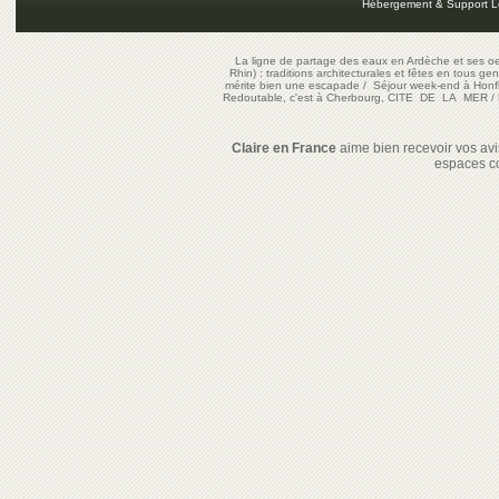
Hébergement & Support L
La ligne de partage des eaux en Ardèche et ses oe
Rhin) : traditions architecturales et fêtes en tous ge
mérite bien une escapade
/
Séjour week-end à Honf
Redoutable, c'est à Cherbourg, CITE DE LA MER
/
Claire en France
aime bien recevoir vos avis
espaces c