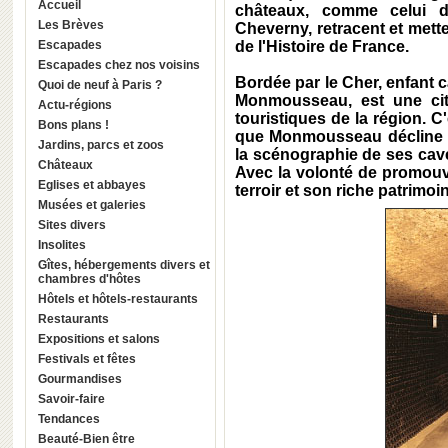
Accueil
châteaux, comme celui 
Les Brèves
Cheverny, retracent et mette
Escapades
de l'Histoire de France.
Escapades chez nos voisins
Bordée par le Cher, enfant c
Quoi de neuf à Paris ?
Monmousseau, est une cit
Actu-régions
touristiques de la région. 
Bons plans !
que Monmousseau décline so
Jardins, parcs et zoos
la scénographie de ses caves
Châteaux
Avec la volonté de promouv
Eglises et abbayes
terroir et son riche patrimoi
Musées et galeries
Sites divers
Insolites
Gîtes, hébergements divers et
chambres d'hôtes
Hôtels et hôtels-restaurants
Restaurants
Expositions et salons
Festivals et fêtes
Gourmandises
Savoir-faire
Tendances
Beauté-Bien être