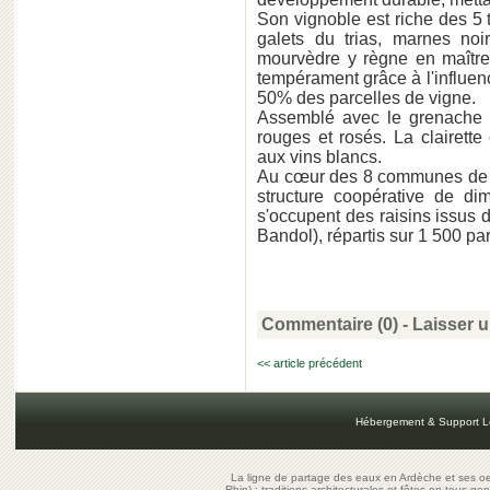
Son vignoble est riche des 5 te
galets du trias, marnes no
mourvèdre y règne en maître.
tempérament grâce à l'influenc
50% des parcelles de vigne.
Assemblé avec le grenache et
rouges et rosés. La clairett
aux vins blancs.
Au cœur des 8 communes de l'
structure coopérative de d
s'occupent des raisins issus
Bandol), répartis sur 1 500 pa
Commentaire (0) -
Laisser 
<< article précédent
Hébergement & Support L
La ligne de partage des eaux en Ardèche et ses oe
Rhin) : traditions architecturales et fêtes en tous ge