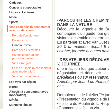
Cadeaux
Concerts et spectacles
Livres et Lectures
Mode
-
PARCOURIR LES CHEMIN
Sports
DANS LA NATURE
Vins et alcools (à consommer
Découvrir le vignoble de B
avec modération)
compagnie d'un guide, par gr
Portrait d'un vigneron
vision d'ensemble des terroirs
Divers vins
En partenariat avec Var Ouet 
Oenotourisme
30 € la matinée, départ 9 h
Bars à vin et cavistes
octobre,
journée et autres da
Salons et opérations
promotionnelles
- DES ATELIERS DÉCOUVE
Vins étrangers
½ JOURNÉE,
Le vin du mois (à consommer
une initiation ludique autour
avec modération)
dégustation et découvrir le 
Vins coups de coeur
prédéfinies ou sur réservation
Animés par Jean Luc Poinsot,
Les vins par région
ans.
Bières
Alcools (à consommer avec
Déroulement de l'atelier "½ j
modération)
•Présentation du vignoble de Ba
Météo
•Histoire du Moulin de la Ro
Mentions légales
•Comment est fait un vin.