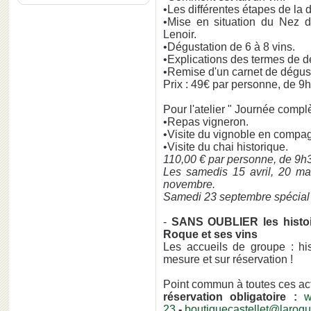
•Les différentes étapes de la 
•Mise en situation du Nez 
Lenoir.
•Dégustation de 6 à 8 vins.
•Explications des termes de d
•Remise d'un carnet de dégust
Prix : 49€ par personne, de 9
Pour l'atelier " Journée complè
•Repas vigneron.
•Visite du vignoble en compag
•Visite du chai historique.
110,00 € par personne, de 9h
Les samedis 15 avril, 20 mai,
novembre.
Samedi 23 septembre spécial
-
SANS OUBLIER les histoire
Roque et ses vins
Les accueils de groupe : his
mesure et sur réservation !
Point commun à toutes ces act
réservation obligatoire :
w
23
-
boutiquecastellet@laroqu