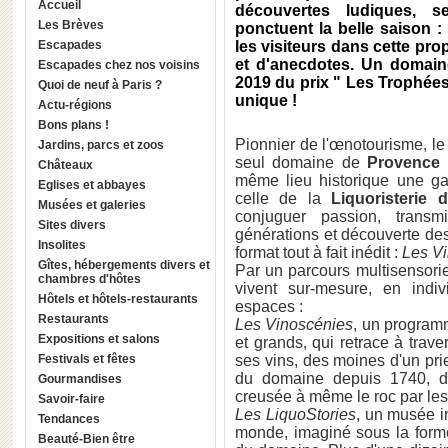
Accueil
découvertes ludiques, se
Les Brèves
ponctuent la belle saison :
Escapades
les visiteurs dans cette pro
et d'anecdotes. Un domaine
Escapades chez nos voisins
2019 du prix " Les Trophées
Quoi de neuf à Paris ?
unique !
Actu-régions
Bons plans !
Pionnier de l'œnotourisme, l
Jardins, parcs et zoos
seul domaine de
Provence
Châteaux
même lieu historique une g
Eglises et abbayes
celle de la
Liquoristerie 
Musées et galeries
conjuguer passion, transmi
Sites divers
générations et découverte de
Insolites
format tout à fait inédit :
Les Vi
Gîtes, hébergements divers et
Par un parcours multisensoriel
chambres d'hôtes
vivent sur-mesure, en indi
Hôtels et hôtels-restaurants
espaces :
Restaurants
Les Vinoscénies
, un programm
Expositions et salons
et grands, qui retrace à trave
Festivals et fêtes
ses vins, des moines d'un prieu
du domaine depuis 1740, da
Gourmandises
creusée à même le roc par le
Savoir-faire
Les LiquoStories
, un musée in
Tendances
monde, imaginé sous la forme
Beauté-Bien être