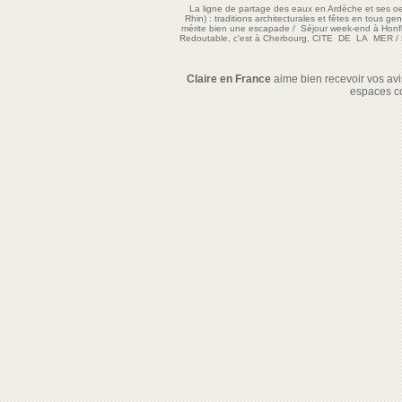
La ligne de partage des eaux en Ardèche et ses oe
Rhin) : traditions architecturales et fêtes en tous ge
mérite bien une escapade
/
Séjour week-end à Honf
Redoutable, c'est à Cherbourg, CITE DE LA MER
/
Claire en France
aime bien recevoir vos avis
espaces c