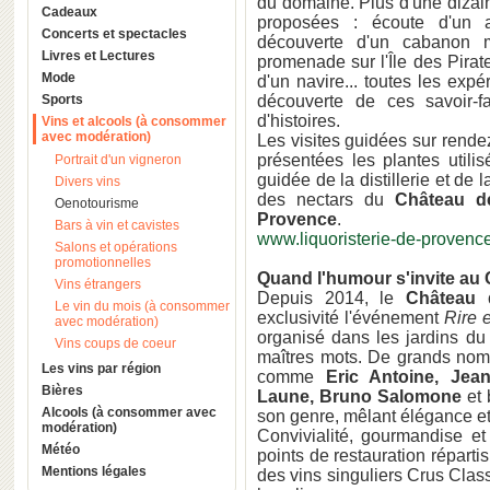
du domaine. Plus d'une dizai
Cadeaux
proposées : écoute d'un a
Concerts et spectacles
découverte d'un cabanon m
Livres et Lectures
promenade sur l'Île des Pira
Mode
d'un navire... toutes les exp
Sports
découverte de ces savoir-f
d'histoires.
Vins et alcools (à consommer
avec modération)
Les visites guidées sur rende
présentées les plantes utilis
Portrait d'un vigneron
guidée de la distillerie et de 
Divers vins
des nectars du
Château d
Oenotourisme
Provence
.
Bars à vin et cavistes
www.liquoristerie-de-provenc
Salons et opérations
promotionnelles
Quand l'humour s'invite au
Vins étrangers
Depuis 2014, le
Château 
Le vin du mois (à consommer
exclusivité l'événement
Rire 
avec modération)
organisé dans les jardins du
Vins coups de coeur
maîtres mots. De grands nom
Les vins par région
comme
Eric Antoine, Jea
Bières
Laune, Bruno Salomone
et
Alcools (à consommer avec
son genre, mêlant élégance et 
modération)
Convivialité, gourmandise et
Météo
points de restauration réparti
Mentions légales
des vins singuliers Crus Cla