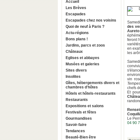
Accueil
Les Brèves
Escapades
Escapades chez nos voisins
Samedi
Quoi de neuf à Paris ?
des ve
Aureto
Actu-régions
éphémèr
Bons plans !
feront l
variété
Jardins, parcs et zoos
en exal
Châteaux
les arô
Eglises et abbayes
Samedi 
Musées et galeries
conviv
Sites divers
s'élanc
enviro
Insolites
vin ro
Gîtes, hébergements divers et
Tempes
chambres d'hôtes
chefs 
Et pou
Hôtels et hôtels-restaurants
Châte
Restaurants
randonn
Expositions et salons
Rensei
Festivals et fêtes
Coquill
Gourmandises
Le Perr
04 90 7
Savoir-faire
Tendances
Beauté-Bien être