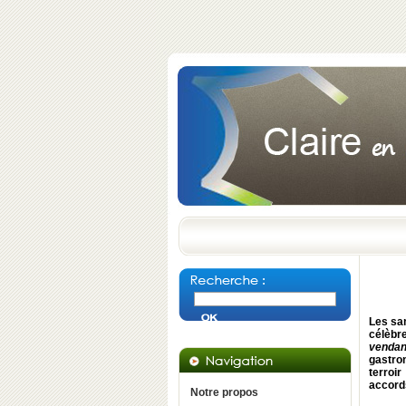
Les sam
célèbr
vendan
gastro
terroi
accords
Notre propos