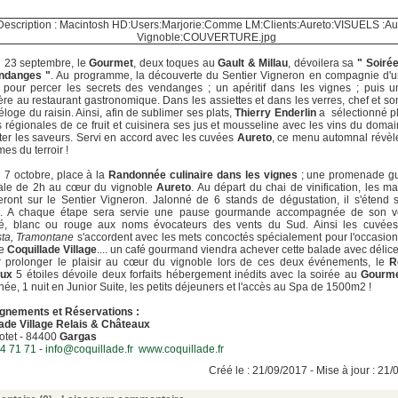
 23 septembre, le
Gourmet
, deux toques au
Gault & Millau
, dévoilera sa
" Soiré
ndanges "
. Au programme, la découverte du Sentier Vigneron en compagnie d'u
pour percer les secrets des vendanges ; un apéritif dans les vignes ; puis 
e au restaurant gastronomique. Dans les assiettes et dans les verres, chef et s
'éloge du raisin. Ainsi, afin de sublimer ses plats,
Thierry Enderlin
a sélectionné p
s régionales de ce fruit et cuisinera ses jus et mousseline avec les vins du doma
ter les saveurs. Servi en accord avec les cuvées
Aureto
, ce menu automnal révèl
mes du terroir !
7 octobre, place à la
Randonnée culinaire dans les vignes
; une promenade gu
iale de 2h au cœur du vignoble
Aureto
. Au départ du chai de vinification, les m
eront sur le Sentier Vigneron. Jalonné de 6 stands de dégustation, il s'étend
n. A chaque étape sera servie une pause gourmande accompagnée de son v
sé, blanc ou rouge aux noms évocateurs des vents du Sud. Ainsi les cuvée
ta, Tramontane
s'accordent avec les mets concoctés spécialement pour l'occasion
de
Coquillade Village
.... un café gourmand viendra achever cette balade avec délice
r prolonger le plaisir au cœur du vignoble lors de ces deux événements, le
R
aux
5 étoiles dévoile deux forfaits hébergement inédits avec la soirée au
Gourm
ée, 1 nuit en Junior Suite, les petits déjeuners et l'accès au Spa de 1500m2 !
gnements et Réservations :
ade Village Relais & Châteaux
otet - 84400
Gargas
4 71 71
-
info@coquillade.fr
www.coquillade.fr
Créé le : 21/09/2017 - Mise à jour : 21