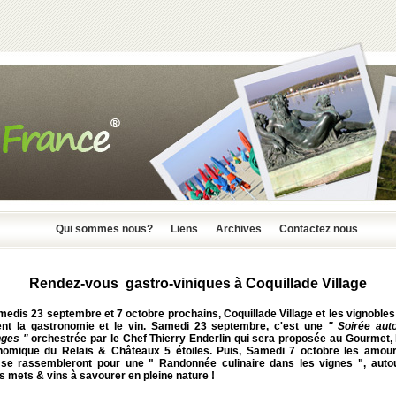
Qui sommes nous?
Liens
Archives
Contactez nous
Rendez-vous gastro-viniques à Coquillade Village
edis 23 septembre et 7 octobre prochains, Coquillade Village et les vignoble
ent la gastronomie et le vin. Samedi 23 septembre, c'est une
" Soirée aut
ges "
orchestrée par le Chef Thierry Enderlin qui sera proposée au Gourmet, l
nomique du Relais & Châteaux 5 étoiles. Puis, Samedi 7 octobre les amou
r se rassembleront pour une
" Randonnée culinaire
dans les vignes "
, auto
 mets & vins à savourer en pleine nature !