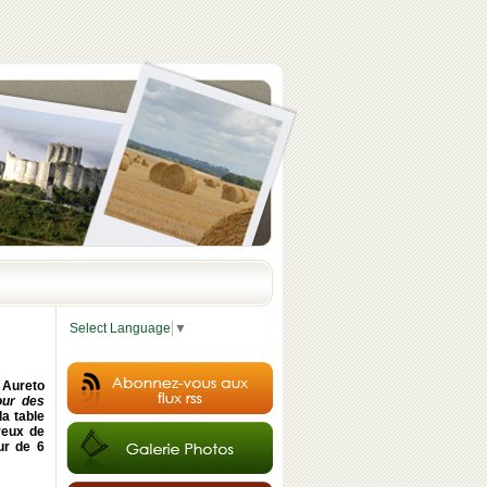
Select Language
▼
s Aureto
our des
a table
reux de
ur de 6