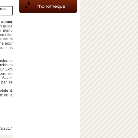
e autour
n guide
un menu
ommelier
lusieurs
ine pour
era tous
idée et
archeurs
 sur 5km
erre de
s
Autan,
 par les
.
elais &
et
ou la
/09/2017