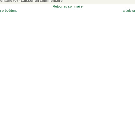
ntaire (0) -
Laisser un commentaire
Retour au sommaire
le précédent
article s