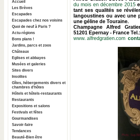
Accueil
du mois en décembre 2015
e
Les Brèves
tant ses qualités se révéle
Escapades
langoustines ou avec une p
Escapades chez nos voisins
une géline de Touraine.
Quoi de neuf à Paris ?
Champagne Alfred Gratie
51201
Epernay
-
France
Tel.
Actu-régions
www. alfredgratien.com
cont
Bons plans !
Jardins, parcs et zoos
Châteaux
Eglises et abbayes
Musées et galeries
Sites divers
Insolites
Gîtes, hébergements divers et
chambres d'hôtes
Hôtels et hôtels-restaurants
Restaurants
Expositions et salons
Festivals et fêtes
Gourmandises
Savoir-faire
Tendances
Beauté-Bien être