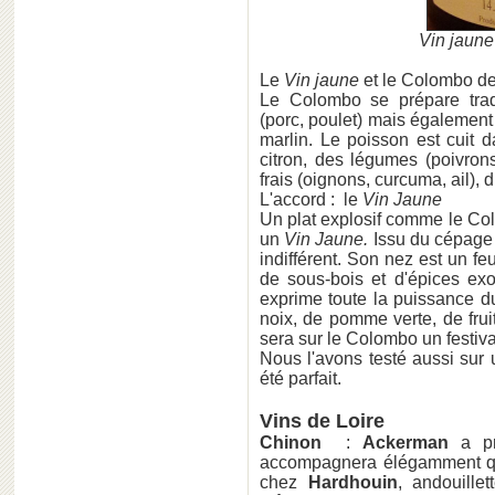
Vin jaun
Le
Vin jaune
et le Colombo d
Le Colombo se prépare trad
(porc, poulet) mais égalemen
marlin. Le poisson est cuit
citron, des légumes (poivron
frais (oignons, curcuma, ail),
L'accord : le
Vin Jaune
Un plat explosif comme le Co
un
Vin Jaune.
Issu du cépage 
indifférent. Son nez est un fe
de sous-bois et d'épices exo
exprime toute la puissance d
noix, de pomme verte, de frui
sera sur le Colombo un festiva
Nous l'avons testé aussi sur
été parfait.
Vins de Loire
Chinon
:
Ackerman
a pro
accompagnera élégamment que
chez
Hardhouin
, andouille