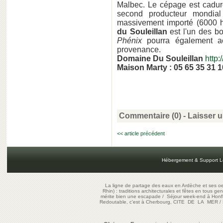
Malbec. Le cépage est cadur
second producteur mondia
massivement importé (6000 h
du Souleillan
est l'un des 
Phénix
pourra également a
provenance.
Domaine Du Souleillan
http
Maison Marty : 05 65 35 31 1
Commentaire (0) -
Laisser 
<< article précédent
Hébergement & Support L
La ligne de partage des eaux en Ardèche et ses oe
Rhin) : traditions architecturales et fêtes en tous ge
mérite bien une escapade
/
Séjour week-end à Honf
Redoutable, c'est à Cherbourg, CITE DE LA MER
/