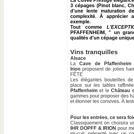
La
Cuvée Prestige
éléganc
3 cépages (Pinot blanc, Ch
d'une lente maturation d
complexité. À apprécier 
exemple.
Tout comme
L'EXCEPT
PFAFFENHEIM
, " un gran
qualités d'un cépage unique
Vins tranquilles
Alsace
La
Cave de Pfaffenheim
Irion
proposent de jolies 
FÊTE
Les élégantes bouteilles de
place sur les tables raffin
Pfaffenheim
et le
Château d
gammes pour proposer des har
et étonner les convives. À teste
Pour les entrées, ce sera foie
Classiquement on choisira u
IHR DOPFF & IRION
pour met
mi-cuit, présenté avec un 