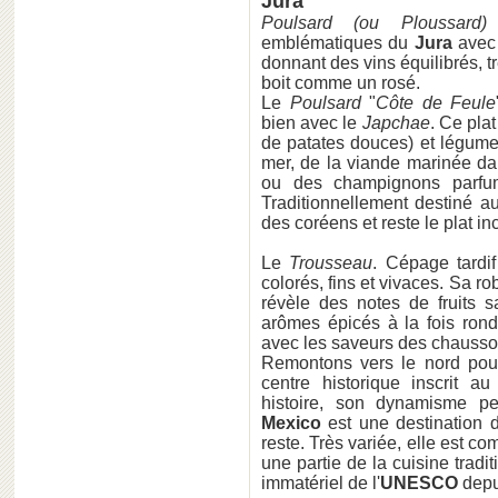
Jura
Poulsard (ou Ploussard)
emblématiques du
Jura
avec 
donnant des vins équilibrés, tr
boit comme un rosé.
Le
Poulsard
"
Côte de Feule
bien avec le
Japchae
. Ce pla
de patates douces) et légume
mer, de la viande marinée da
ou des champignons parfum
Traditionnellement destiné a
des coréens et reste le plat in
Le
Trousseau
. Cépage tardif
colorés, fins et vivaces. Sa ro
révèle des notes de fruits
arômes épicés à la fois ron
avec les saveurs des chausso
Remontons vers le nord pour
centre historique inscrit a
histoire, son dynamisme pe
Mexico
est une destination d
reste. Très variée, elle est co
une partie de la cuisine tradi
immatériel de l'
UNESCO
depu