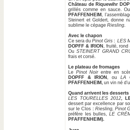
Château de Riquewihr DOP
grillés comme en sauce. 
PFAFFENHEIM
, l'assembla
Steinert et Goldert, donne n
sublime le cépage
Riesling
.
Avec le chapon
Ce sera du
Pinot Gris
:
LES 
DOPFF & IRION
, fruité, ron
Ou
STEINERT GRAND CR
frais et corsé.
Le plateau de fromages
Le
Pinot Noir
entre en scè
DOPFF & IRION
, ou
LA 
PFAFFENHEIM,
un vin né d'u
Quand arrivent les desserts
LES TOURELLES 2012
, 
dessert par excellence par 
sur le Clos :
Riesling, Pinot 
préfère les bulles,
LE CRÉM
PFAFFENHEIM).