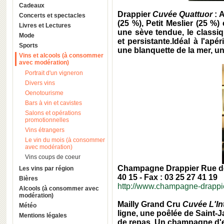
Cadeaux
Drappier
Cuvée Quattuor
:
A
Concerts et spectacles
(25 %), Petit Meslier (25 %)
Livres et Lectures
une sève tendue, le classi
Mode
et persistante.Idéal à l'apéri
Sports
une blanquette de la mer, un
Vins et alcools (à consommer
avec modération)
Portrait d'un vigneron
Divers vins
Oenotourisme
Bars à vin et cavistes
Salons et opérations
promotionnelles
Vins étrangers
Le vin du mois (à consommer
avec modération)
Vins coups de coeur
Champagne Drappier
Rue d
Les vins par région
40 15 - Fax : 03 25 27 41 19
Bières
http://www.champagne-drappi
Alcools (à consommer avec
modération)
Mailly Grand Cru
Cuvée L'In
Météo
ligne, une poêlée de Saint-J
Mentions légales
de repas. Un champagne d'e