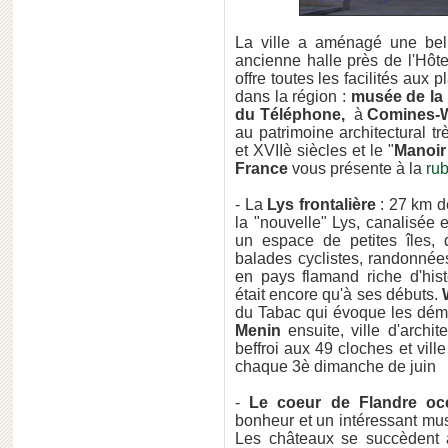
La ville a aménagé une bel
ancienne halle près de l'Hôtel
offre toutes les facilités aux
dans la région :
musée de la
du Téléphone,
à
Comines-
au patrimoine architectural t
et XVIIè siècles et le "
Manoir
France
vous présente à la
rub
- La
Lys frontalière
: 27 km d
la "nouvelle" Lys, canalisée e
un espace de petites îles,
balades cyclistes, randonnées
en pays flamand riche d'his
était encore qu'à ses débuts.
du Tabac qui évoque les démé
Menin
ensuite, ville d'archi
beffroi aux 49 cloches et vil
chaque 3è dimanche de juin
-
Le coeur de Flandre oc
bonheur et un intéressant mu
Les châteaux se succèdent a