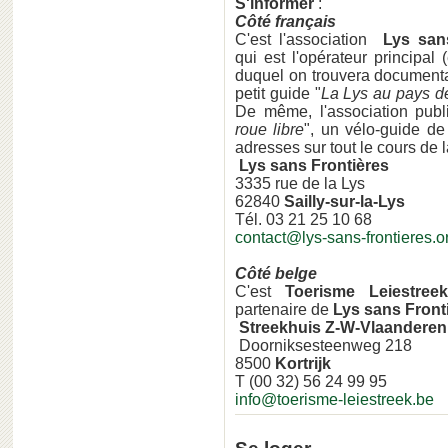
S'informer
:
Côté français
C'est l'association
Lys sans
qui est l'opérateur principal
duquel on trouvera documentati
petit guide "
La Lys au pays d
De même, l'association pub
roue libre
", un vélo-guide d
adresses sur tout le cours de la
Lys sans Frontières
3335 rue de la Lys
62840
Sailly-sur-la-Lys
Tél. 03 21 25 10 68
contact@lys-sans-frontieres.o
Côté belge
C'est
Toerisme Leiestreek
partenaire de
Lys sans Front
Streekhuis Z-W-Vlaanderen
Doorniksesteenweg 218
8500
Kortrijk
T (00 32) 56 24 99 95
info@toerisme-leiestreek.be