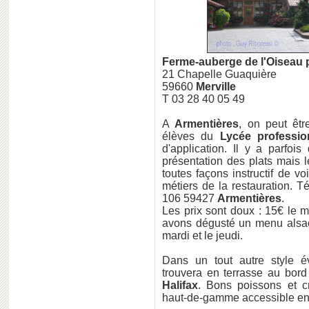
Ferme-auberge de l'Oiseau 
21 Chapelle Guaquière
59660
Merville
T 03 28 40 05 49
A
Armentières
, on peut êtr
élèves du
Lycée professio
d'application. Il y a parfoi
présentation des plats mais le
toutes façons instructif de 
métiers de la restauration. T
106 59427
Armentières
.
Les prix sont doux : 15€ le m
avons dégusté un menu alsaci
mardi et le jeudi.
Dans un tout autre style 
trouvera en terrasse au bord
Halifax
. Bons poissons et cr
haut-de-gamme accessible en