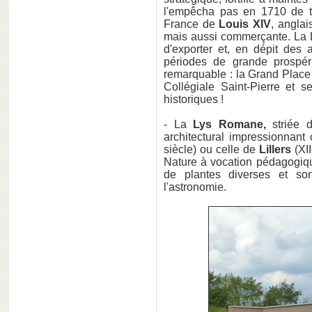
l'empêcha pas en 1710 de t
France de
Louis XIV
, anglai
mais aussi commerçante. La L
d'exporter et, en dépit des 
périodes de grande prospérit
remarquable : la Grand Place e
Collégiale Saint-Pierre et
historiques !
- La
Lys Romane,
striée d
architectural impressionnan
siècle) ou celle de
Lillers
(XII
Nature à vocation pédagog
de plantes diverses et son
l'astronomie.