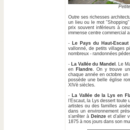
Petit
Outre ses richesses architectu
un lieu ou le mot "Shopping"
prix souvent inférieurs à ce
immense centre commercial au 
-
Le Pays du Haut-Escaut 
vallonné, de petits villages 
nombreux - randonnées pédestr
-
La Vallée du Mandel
. Le Ma
en
Flandre
. On y trouve u
chaque année en octobre un c
possède une belle église rom
XIVè siècles.
-
La Vallée de la Lys en Fl
l'Escaut,
la Lys dessert toute 
artistes ou des familles ais
dans un environnement prés
s'arrêter à
Deinze
et d'aller 
1875 à nos jours dans son
mu