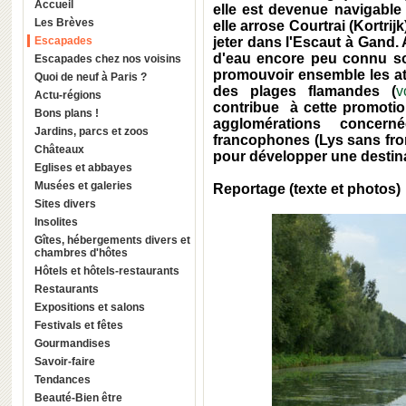
Accueil
elle est devenue navigable 
Les Brèves
elle arrose Courtrai (Kortri
Escapades
jeter dans l'Escaut à Gand.
d'eau encore peu connu son
Escapades chez nos voisins
promouvoir ensemble les att
Quoi de neuf à Paris ?
des plages flamandes (
v
Actu-régions
contribue à cette promotio
Bons plans !
agglomérations concer
Jardins, parcs et zoos
francophones (Lys sans fron
Châteaux
pour développer une destinat
Eglises et abbayes
Musées et galeries
Reportage (texte et photos
Sites divers
Insolites
Gîtes, hébergements divers et
chambres d'hôtes
Hôtels et hôtels-restaurants
Restaurants
Expositions et salons
Festivals et fêtes
Gourmandises
Savoir-faire
Tendances
Beauté-Bien être