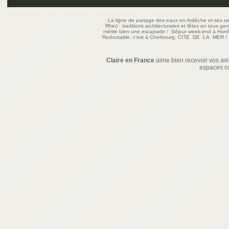
La ligne de partage des eaux en Ardèche et ses oe
Rhin) : traditions architecturales et fêtes en tous ge
mérite bien une escapade
/
Séjour week-end à Honf
Redoutable, c'est à Cherbourg, CITE DE LA MER
/
Claire en France
aime bien recevoir vos avis
espaces c