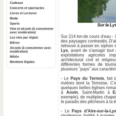
Cadeaux
Concerts et spectacles
Livres et Lectures
Mode
Sports
Sur la Ly
Vins et alcools (à consommer
avec modération)
Sur 214 km de cours d'eau -
Les vins par région
des paysages contrastés. D'ab
Bières
retrouve à passer en siphon 
Alcools (à consommer avec
Lys
, avant de s'assagir tout
modération)
exploitations agricoles imp
Météo
architectural civil et relig
Mentions légales
différentes formes de touri
plusieurs "pays" aux caractéris
- Le
Pays du Ternois
, fait
rivières dont la Ternoise. C
quelques belles églises roma
à
Anvin
, Saint-Martin à
E
exemple), de multiples chapel
le paradis des pêcheurs à la t
- Le
Pays d'Aire-sur-la-Ly
stratégique, fortifié à maint