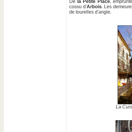
De
la Petite Place
, emprunt
cossu d'
Arbois
. Les demeures
de tourelles d'angle.
La Cuis