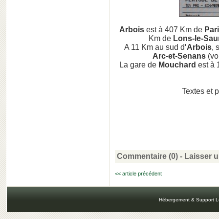
Arbois
est à 407 Km de
Par
Km de
Lons-le-Sau
A 11 Km au sud d
'Arbois
, 
Arc-et-Senans
(vo
La gare de
Mouchard
est à 
Textes et 
Commentaire (0) -
Laisser 
<< article précédent
Hébergement & Support L