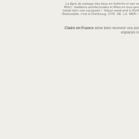
La ligne de partage des eaux en Ardèche et ses oe
Rhin) : traditions architecturales et fêtes en tous ge
mérite bien une escapade
/
Séjour week-end à Honf
Redoutable, c'est à Cherbourg, CITE DE LA MER
/
Claire en France
aime bien recevoir vos avis
espaces c