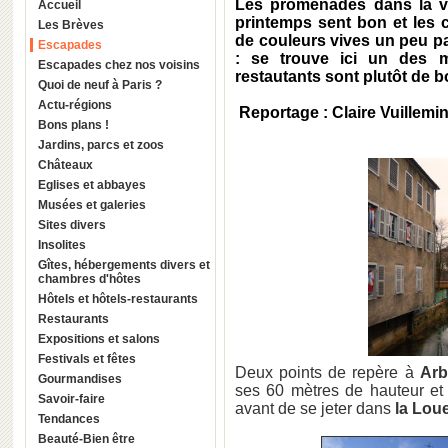
Les promenades dans la vil
Accueil
printemps sent bon et les 
Les Brèves
de couleurs vives un peu pa
Escapades
: se trouve ici un des m
Escapades chez nos voisins
restautants sont plutôt de 
Quoi de neuf à Paris ?
Actu-régions
Reportage : Claire Vuillemi
Bons plans !
Jardins, parcs et zoos
Châteaux
Eglises et abbayes
Musées et galeries
Sites divers
Insolites
Gîtes, hébergements divers et
chambres d'hôtes
Hôtels et hôtels-restaurants
Restaurants
Expositions et salons
Festivals et fêtes
Deux points de repère à
Arb
Gourmandises
ses 60 mètres de hauteur e
Savoir-faire
avant de se jeter dans
la Lou
Tendances
Beauté-Bien être