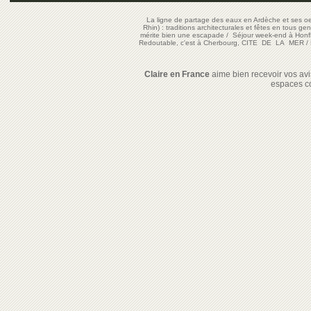
La ligne de partage des eaux en Ardèche et ses oe
Rhin) : traditions architecturales et fêtes en tous ge
mérite bien une escapade
/
Séjour week-end à Honf
Redoutable, c'est à Cherbourg, CITE DE LA MER
/
Claire en France
aime bien recevoir vos avis
espaces c