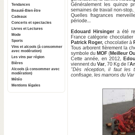
Généralement les quinze p
Tendances
semaines de travail non-stop, j
Beauté-Bien être
Quelles fragrances merveil
Cadeaux
période...
Concerts et spectacles
Livres et Lectures
Edouard Hirsinger
a été re
Mode
France catégorie chocolatier
Sports
Patrick Roger,
chocolatier à
Vins et alcools (à consommer
Tous arborent fièrement la c
avec modération)
symbole du
MOF
(
Meilleur O
Les vins par région
Cette année, en 2012,
Edou
Bières
viennent du
Var
, 70 Kg de l'
A
Alcools (à consommer avec
"Dès réception, il faut les tr
modération)
confisage, les marrons du Var 
Météo
Mentions légales