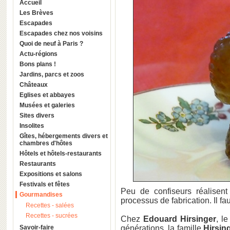
Accueil
Les Brèves
Escapades
Escapades chez nos voisins
Quoi de neuf à Paris ?
Actu-régions
Bons plans !
Jardins, parcs et zoos
Châteaux
Eglises et abbayes
Musées et galeries
Sites divers
Insolites
Gîtes, hébergements divers et
chambres d'hôtes
Hôtels et hôtels-restaurants
Restaurants
Expositions et salons
Festivals et fêtes
Peu de confiseurs réalisen
Gourmandises
processus de fabrication. Il fau
Recettes - salées
Recettes - sucrées
Chez
Edouard Hirsinger
, l
Savoir-faire
générations, la famille
Hirsin