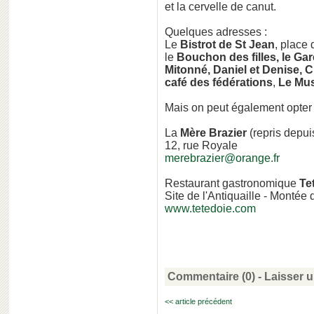
et la cervelle de canut.
Quelques adresses :
Le
Bistrot de St Jean
, place 
le
Bouchon des filles, le Ga
Mitonné, Daniel et Denise, 
café des fédérations
,
Le Mus
Mais on peut également opter p
La
Mère Brazier
(repris depui
12, rue Royale
merebrazier@orange.fr
Restaurant gastronomique
Te
Site de l'Antiquaille - Monté
www.tetedoie.com
Commentaire (0) -
Laisser 
<< article précédent