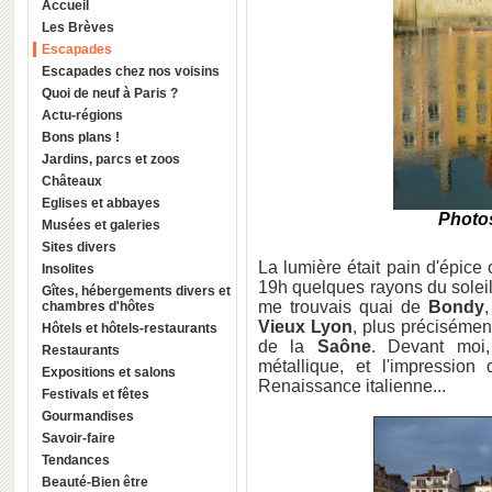
Accueil
Les Brèves
Escapades
Escapades chez nos voisins
Quoi de neuf à Paris ?
Actu-régions
Bons plans !
Jardins, parcs et zoos
Châteaux
Eglises et abbayes
Photos
Musées et galeries
Sites divers
La lumière était pain d'épice c
Insolites
19h quelques rayons du soleil
Gîtes, hébergements divers et
me trouvais quai de
Bondy
chambres d'hôtes
Vieux Lyon
, plus précisémen
Hôtels et hôtels-restaurants
de la
Saône
. Devant moi,
Restaurants
métallique, et l'impressio
Expositions et salons
Renaissance italienne...
Festivals et fêtes
Gourmandises
Savoir-faire
Tendances
Beauté-Bien être