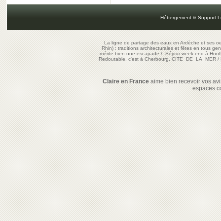
Hébergement & Support L
La ligne de partage des eaux en Ardèche et ses oe
Rhin) : traditions architecturales et fêtes en tous ge
mérite bien une escapade
/
Séjour week-end à Honf
Redoutable, c'est à Cherbourg, CITE DE LA MER
/
Claire en France
aime bien recevoir vos avis
espaces c