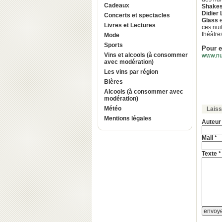
Cadeaux
Shake
Didier
Concerts et spectacles
Glass
e
Livres et Lectures
ces nui
théâtre
Mode
Sports
Pour e
Vins et alcools (à consommer
www.nui
avec modération)
Les vins par région
Bières
Alcools (à consommer avec
modération)
Météo
Lais
Mentions légales
Auteur
Mail *
Texte *