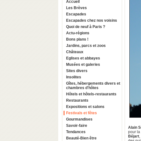
Accueil
Les Brèves
Escapades
Escapades chez nos voisins
Quoi de neuf à Paris ?
Actu-régions
Bons plans !
Jardins, parcs et zoos
Châteaux
Eglises et abbayes
Musées et galeries
Sites divers
Insolites
Gîtes, hébergements divers et
chambres d'hôtes
Hôtels et hôtels-restaurants
Restaurants
Expositions et salons
Festivals et fêtes
Gourmandises
Savoir-faire
Alain 
Tendances
pour la
Béjart
,
Beauté-Bien être
des nui