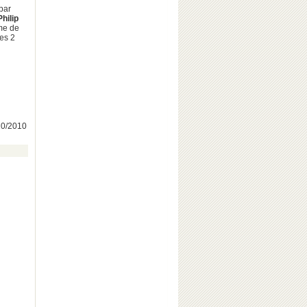
par
Philip
mme de
des 2
/10/2010