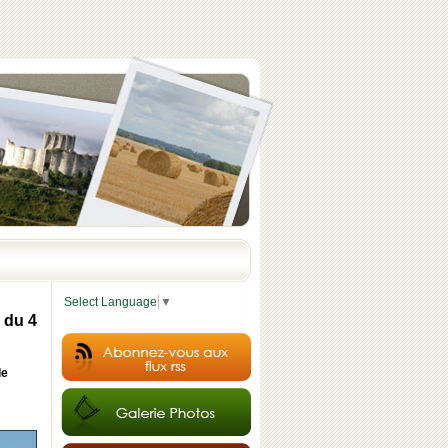
Select Language
▼
n du 4
de