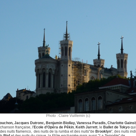
Photo : Claire Vuillemin (c)
Souchon, Jacques Dutronc, Benjamin Biollay, Vanessa Paradis, Charlotte Gains
 chanson française, l'
Ecole d'Opéra de Pékin
,
Keith Jarrett
, le
Ballet de Tokyo
qui
 des nuits flamenco, des nuits de la rumba et des nuits"de
Brooklyn
", des nuits in
ts
Piaf
et des nuits du cirque, l
a Flûte enchantée
mais aussi "
La Tempête
" de