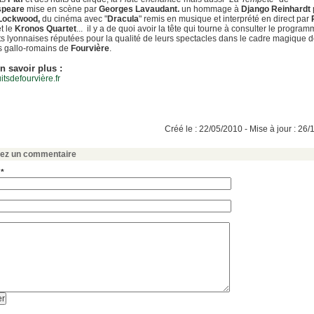
speare
mise en scène par
Georges Lavaudant.
un hommage à
Django Reinhardt
 Lockwood,
du cinéma avec "
Dracula
" remis en musique et interprété en direct par
t le
Kronos Quartet
... il y a de quoi avoir la tête qui tourne à consulter le progra
ts lyonnaises réputées pour la qualité de leurs spectacles dans le cadre magique 
s gallo-romains de
Fourvière
.
n savoir plus :
tsdefourvière.fr
Créé le : 22/05/2010 - Mise à jour : 26
sez un commentaire
 *