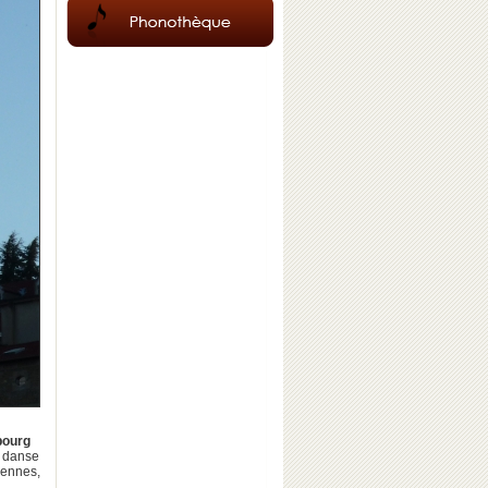
bourg
 danse
diennes,