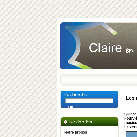
Les n
Quinze 
Fourviè
musique
La vers
Notre propos