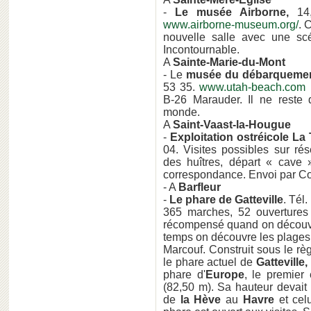
-
Le musée Airborne,
14,
www.airborne-museum.org/
. 
nouvelle salle avec une scé
Incontournable.
A
Sainte-Marie-du-Mont
- Le
musée du débarquemen
53 35.
www.utah-beach.com
B-26 Marauder. Il ne reste
monde.
A
Saint-Vaast-la-Hougue
-
Exploitation ostréicole La
04. Visites possibles sur rés
des huîtres, départ « cave »
correspondance. Envoi par Co
- A
Barfleur
-
Le phare de Gatteville
. Tél.
365 marches, 52 ouvertures e
récompensé quand on découvr
temps on découvre les plages
Marcouf. Construit sous le r
le phare actuel de
Gatteville,
phare d'
Europe
, le premier
(82,50 m). Sa hauteur devait 
de
la Hève
au
Havre
et cel