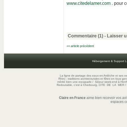
www.citedelamer.com
. pour c
Commentaire (1)
-
Laisser 
<< article précédent
Hébergement & Support L
La ligne de partage des eaux en Ardèche et ses oe
Rhin) : traditions architecturales et fêtes en tous ge
mérite bien une escapade
/
Séjour week-end à Honf
Redoutable, c'est à Cherbourg, CITE DE LA MER
/
Claire en France
aime bien recevoir vos avis
espaces c