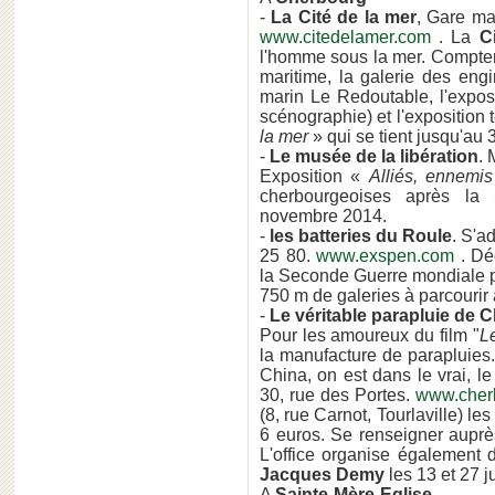
-
La Cité de la mer
, Gare mar
www.citedelamer.com
. La
C
l'homme sous la mer. Compter 
maritime, la galerie des eng
marin Le Redoutable, l'exposi
scénographie) et l'exposition
la mer
» qui se tient jusqu'au
-
Le musée de la libération
. 
Exposition «
Alliés, ennemi
cherbourgeoises après la
novembre 2014.
-
les batteries du Roule
. S'a
25 80.
www.exspen.com
. Dé
la Seconde Guerre mondiale 
750 m de galeries à parcourir
-
Le véritable parapluie de 
Pour les amoureux du film "
L
la manufacture de parapluies
China, on est dans le vrai, l
30, rue des Portes.
www.cher
(8, rue Carnot, Tourlaville) les 
6 euros. Se renseigner auprè
L'office organise également 
Jacques Demy
les 13 et 27 ju
A
Sainte-Mère-Eglise