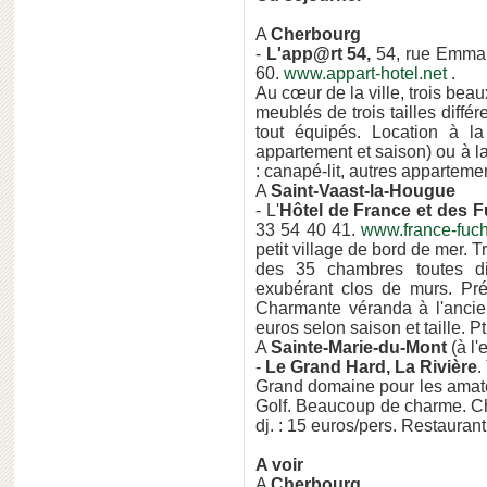
A
Cherbourg
-
L'app@rt 54,
54, rue Emmanu
60.
www.appart-hotel.net
.
Au cœur de la ville, trois bea
meublés de trois tailles diff
tout équipés. Location à l
appartement et saison) ou à l
: canapé-lit, autres appartemen
A
Saint-Vaast-la-Hougue
- L'
Hôtel de France et des 
33 54 40 41.
www.france-fuc
petit village de bord de mer. 
des 35 chambres toutes di
exubérant clos de murs. Pr
Charmante véranda à l'anci
euros selon saison et taille. Pt
A
Sainte-Marie-du-Mont
(à l'
-
Le Grand Hard, La Rivière
.
Grand domaine pour les amate
Golf. Beaucoup de charme. Ch
dj. : 15 euros/pers. Restaurant
A voir
A
Cherbourg