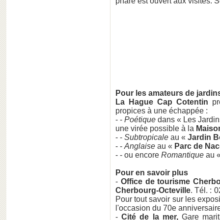
phare est ouvert aux visites. 
Pour les amateurs de jardins
La Hague Cap Cotentin
pro
propices à une échappée :
- -
Poétique
dans « Les Jardi
une virée possible à la
Maiso
- -
Subtropicale
au «
Jardin B
- -
Anglaise
au «
Parc de Nac
- - ou encore
Romantique
au 
Pour en savoir plus
-
Office de tourisme Cherb
Cherbourg-Octeville
. Tél. :
Pour tout savoir sur les expos
l'occasion du 70e anniversaire 
-
Cité de la mer,
Gare mariti