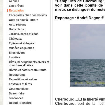
"Parapluies de Cherbourg", 
Accueil
voir dans cette pointe de
Les Brèves
mieux se distinguer du reste
Escapades
Escapades chez nos voisins
Reportage : André Degon ©
Quoi de neuf à Paris ?
Actu-régions
Bons plans !
Jardins, parcs et zoos
Châteaux
Eglises et abbayes
Musées et galeries
Sites divers
Insolites
Gîtes, hébergements divers et
chambres d'hôtes
Hôtels et hôtels-restaurants
Restaurants
Expositions et salons
Festivals et fêtes
Gourmandises
Savoir-faire
Tendances
Cherbourg…Et la liberté vint
Beauté-Bien être
Cherbourg,
port de la libé