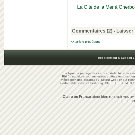
La Cité de la Mer à Cherbo
Commentaires (2)
-
Laisser
<< article précédent
Hébergement & Support L
La ligne de partage des eaux en Ardèche et ses oe
Rhin) : traditions architecturales et fêtes en tous ge
mérite bien une escapade
/
Séjour week-end à Honf
Redoutable, c'est à Cherbourg, CITE DE LA MER
/
Claire en France
aime bien recevoir vos avis
espaces c