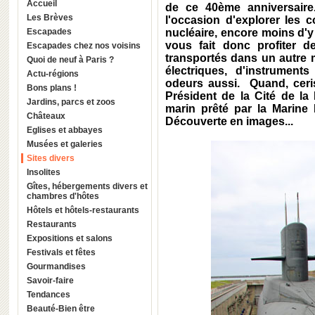
Accueil
de ce 40ème anniversaire
Les Brèves
l'occasion d'explorer les 
Escapades
nucléaire, encore moins d'y
vous fait donc profiter 
Escapades chez nos voisins
transportés dans un autre 
Quoi de neuf à Paris ?
électriques, d'instruments
Actu-régions
odeurs aussi. Quand, ceri
Bons plans !
Président de la Cité de la
Jardins, parcs et zoos
marin prêté par la Marine N
Châteaux
Découverte en images...
Eglises et abbayes
Musées et galeries
Sites divers
Insolites
Gîtes, hébergements divers et
chambres d'hôtes
Hôtels et hôtels-restaurants
Restaurants
Expositions et salons
Festivals et fêtes
Gourmandises
Savoir-faire
Tendances
Beauté-Bien être