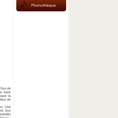
Tour de
sa base
rsque la
uteur de
tes. Une
ent. Son
ctivités