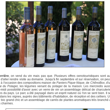
errière
, on vend du vin mais pas que. Plusieurs offres oenotouristiques sont a
 d'aller rendre visite au domaine. Jusqu'à fin septembre et sur réservation, on peu
s à l'occasion des compositions maison de
Paniers Pique-Nique
, de
ChênoBox
, d'
e du Potager,
les légumes venant du potager de la maison. Les mercredis aussi
-midi possibilité d'avoir avec un verre de vin un assemblage délicat de charcuteri
s du pays. Le parc a été paysagé dans un esprit naturel où l'on se sent bien. Il s
dans les vignes, auprès des bâtiments d'habitation, de réception et des celliers. 
 bio grand chic et un assemblage de carrés de plantes aromatiques très branché 
s charmes.