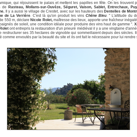
mique, qui réjouissent le palais et mettent les papilles en fête. On les trouvent 
es de
Rasteau, Mollans-sur-Ouvèze, Séguret, Vaison, Sablet, Entrechaux, Pu
ne.
Il y a aussi le village de Crestet, avec sur les hauteurs des
Dentelles de Montm
e de La Verrière
. C'est là qu'on produit les vins
Chêne Bleu
. " L'altitude du 
de 550 m, déclare
Nicole Rolet,
maîtresse des lieux, apporte une fraîcheur inégal
 baignés de soleil, une condition idéale pour produire des vins haut de gamme ".
X
Rolet
ont entrepris la restauration d'un prieuré médiéval il y a une vingtaine d'ann
de restructurer ses 35 hectares de vignoble qui sommeillaient depuis des siècles. Il
té comme envoutés par la beauté du site et ils ont fait le nécessaire pour lui rendre 