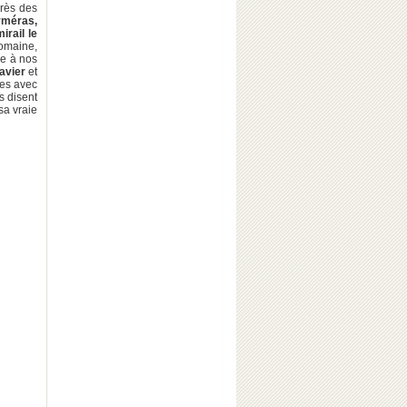
près des
yméras,
irail le
domaine,
ée à nos
avier
et
ées avec
s disent
sa vraie