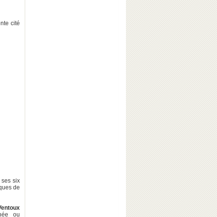
nte cité
 ses six
iques de
Ventoux
nnée ou