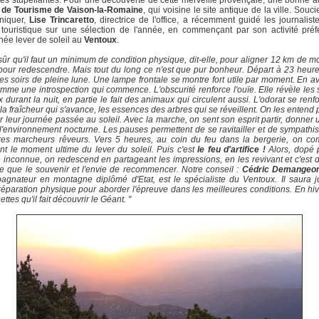
s stupéfiantes. Pour une découverte de cette merveille provençale, une bonne a
e de Tourisme de Vaison-la-Romaine
, qui voisine le site antique de la ville. Souc
niquer,
Lise Trincaretto
, directrice de l'office, a récemment guidé les journalist
touristique sur une sélection de l'année, en commençant par son activité préf
ée lever de soleil au
Ventoux
.
sûr qu'il faut un minimum de condition physique, dit-elle, pour aligner 12 km de m
pour redescendre. Mais tout du long ce n'est que pur bonheur. Départ à 23 heure
es soirs de pleine lune. Une lampe frontale se montre fort utile par moment. En a
omme une introspection qui commence. L'obscurité renforce l'ouïe. Elle révèle les
 durant la nuit, en partie le fait des animaux qui circulent aussi. L'odorat se renf
 la fraîcheur qui s'avance, les essences des arbres qui se réveillent. On les entend
r leur journée passée au soleil. Avec la marche, on sent son esprit partir, donner 
l'environnement nocturne. Les pauses permettent de se ravitailler et de sympathi
tres marcheurs rêveurs. Vers 5 heures, au coin du feu dans la bergerie, on co
nt le moment ultime du lever du soleil. Puis c'est
le feu d'artifice !
Alors, dopé 
 inconnue, on redescend en partageant les impressions, en les revivant et c'est dé
e que le souvenir et l'envie de recommencer. Notre conseil :
Cédric Demangeo
gnateur en montagne diplômé d'Etat, est le spécialiste du Ventoux. Il saura 
réparation physique pour aborder l'épreuve dans les meilleures conditions. En hive
ttes qu'il fait découvrir le Géant. "