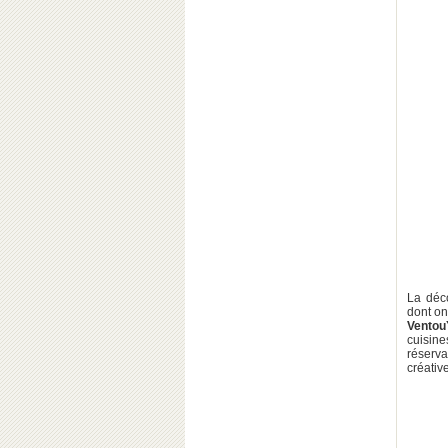
La déco
dont on
Vento
cuisine
réserva
créativ