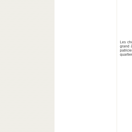
Les ch
grand à
patrici
quartie