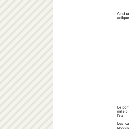
C'est u
antiqu
Le pont
mille p
l'été.
Les ca
produi