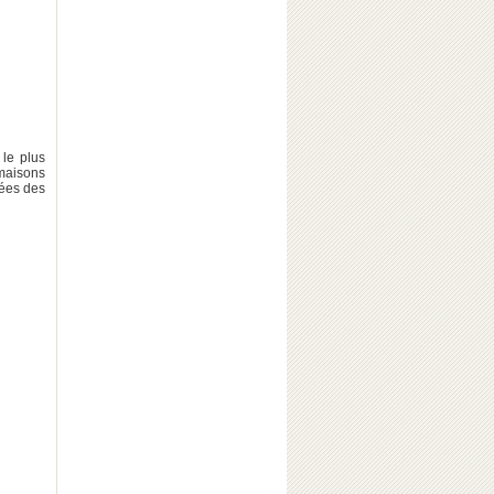
le plus
 maisons
vées des