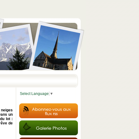
Select Language
▼
 neiges
Dans un
du lot :
 rêve de