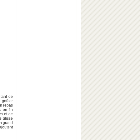
utant de
t goûter
un repas
 en fin
es et de
e glisse
Un grand
ajoutent