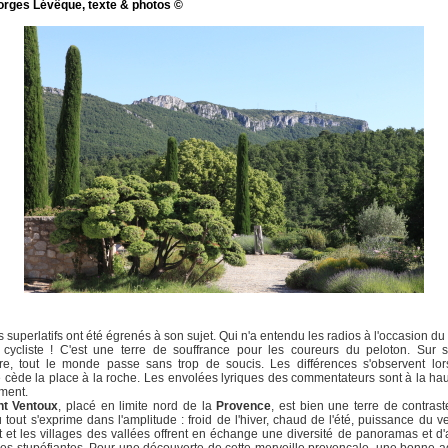
orges Lévêque, texte & photos ©
s superlatifs ont été égrenés à son sujet. Qui n'a entendu les radios à l'occasion du
cycliste ! C'est une terre de souffrance pour les coureurs du peloton. Sur 
ère, tout le monde passe sans trop de soucis. Les différences s'observent lo
 cède la place à la roche. Les envolées lyriques des commentateurs sont à la ha
ment.
t Ventoux
, placé en limite nord de la
Provence
, est bien une terre de contras
ù tout s'exprime dans l'amplitude : froid de l'hiver, chaud de l'été, puissance du v
et les villages des vallées offrent en échange une diversité de panoramas et d'a