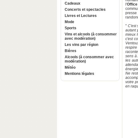
humaine
Cadeaux
l'
Offic
commu
Concerts et spectacles
presse 
Livres et Lectures
randonn
Mode
"
C'est 
Sports
autant 
Vins et alcools (à consommer
mieux l
avec modération)
c'est c
Ventoux
Les vins par région
respire
Bières
raconte
sens à 
Alcools (à consommer avec
les au
modération)
attenda
Météo
énergie
Ne rest
Mentions légales
accompa
votre p
en raque