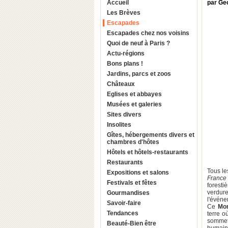
Accueil
par Ge
Les Brèves
Escapades
Escapades chez nos voisins
Quoi de neuf à Paris ?
Actu-régions
Bons plans !
Jardins, parcs et zoos
Châteaux
Eglises et abbayes
Musées et galeries
Sites divers
Insolites
Gîtes, hébergements divers et
chambres d'hôtes
Hôtels et hôtels-restaurants
Restaurants
Tous le
Expositions et salons
France
Festivals et fêtes
foresti
verdure
Gourmandises
l'événe
Savoir-faire
Ce
Mon
Tendances
terre o
sommet 
Beauté-Bien être