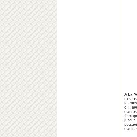
A
La V
raisons
les vin
dit
Tabl
d'après
fromage
jusque 
potager
d'autre