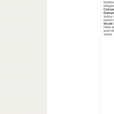
biodyna
villag
Cairan
Domain
autour 
raisins
Nicole 
l'idée 
avoir é
valeur.