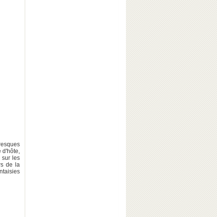
oresques
 d'hôte,
 sur les
rs de la
ntaisies