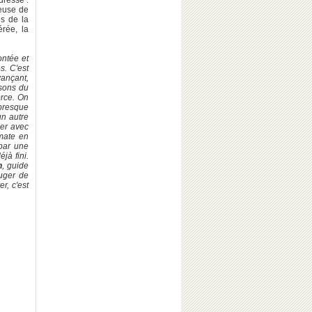
dresse :
ieuse de
es de la
érée, la
ontée et
s. C'est
vançant,
 sons du
orce. On
 presque
un autre
ser avec
mate en
par une
jà fini.
n
, guide
juger de
r, c'est