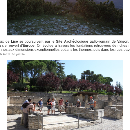
oix de
Lise
se poursuivent par le
Site Archéologique gallo-romain
de
Vaison,
 ciel ouvert d'
Europe
. On évolue à travers les fondations retrouvées de riches
ennes aux dimensions exceptionnelles et dans les thermes, puis dans les rues pa
rs commerçants.