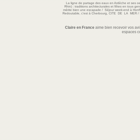
La ligne de partage des eaux en Ardèche et ses oe
Rhin) : traditions architecturales et fêtes en tous ge
mérite bien une escapade
/
Séjour week-end à Honf
Redoutable, c'est à Cherbourg, CITE DE LA MER
/
Claire en France
aime bien recevoir vos avis
espaces c