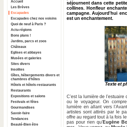
Accueil
séjournent dans cette petite
Les Brèves
collines. Honfleur enchant
Escapades
campagne. Aujourd'hui enc
est un enchantement.
Escapades chez nos voisins
Quoi de neuf à Paris ?
Actu-régions
Bons plans !
Jardins, parcs et zoos
Châteaux
Eglises et abbayes
Musées et galeries
Sites divers
Insolites
Gîtes, hébergements divers et
chambres d'hôtes
Texte et p
Hôtels et hôtels-restaurants
Restaurants
Expositions et salons
C'est la lumière de l'estuaire
ou le voyageur. On compren
Festivals et fêtes
lumière en allant vers l'Avan
Gourmandises
artistes sont attirés par le
Savoir-faire
offre au regard tout à la fois l
Tendances
pas pour rien qu'
Eugène Bo
Beauté-Bien être