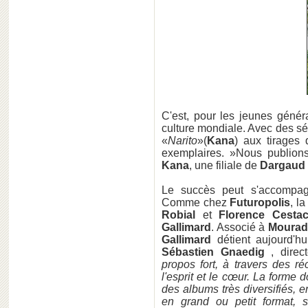
C'est, pour les jeunes génér
culture mondiale. Avec des s
«
Narito
»(
Kana
) aux tirages
exemplaires. »Nous publion
Kana
, une filiale de
Dargaud
Le succès peut s'accompagne
Comme chez
Futuropolis
, l
Robial
et
Florence Cesta
Gallimard
. Associé à
Mourad 
Gallimard
détient aujourd'h
Sébastien Gnaedig
, direct
propos fort, à travers des ré
l'esprit et le cœur. La forme d
des albums très diversifiés, e
en grand ou petit format, 