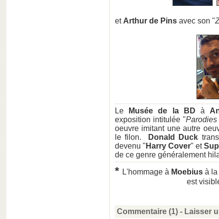
et
Arthur de Pins
avec son "
Le
Musée de la BD
à
A
exposition intitulée "
Parodies
oeuvre imitant une autre oeuvr
le filon.
Donald Duck
tran
devenu "
Harry Cover
" et
Sup
de ce genre généralement hila
*
L'hommage à
Moebius
à la
est visib
Commentaire (1)
-
Laisser 