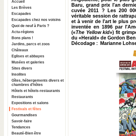
Accueil
Baru, grand prix l'an derni
Les Brèves
cuvée 2011 ? Les 200 000
Escapades
véritable session de rattra
Escapades chez nos voisins
et à venir de l'art le plus 
Quoi de neuf à Paris ?
inventée en 1896 par l'Am
Actu-régions
(«
The Yellow kid
») fit grimp
du «
Herald
» de
Gordon Ben
Bons plans !
Décodage : Marianne Lohs
Jardins, parcs et zoos
Châteaux
Eglises et abbayes
Musées et galeries
Sites divers
Insolites
Gîtes, hébergements divers et
chambres d'hôtes
Hôtels et hôtels-restaurants
Restaurants
Expositions et salons
Festivals et fêtes
Gourmandises
Savoir-faire
Tendances
Beauté-Bien être