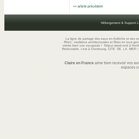
<< article précédent
Hébergement & Support L
La ligne de partage des eaux en Ardèche et ses oe
Rhin) : traditions architecturales et fêtes en tous ge
mérite bien une escapade
/
Séjour week-end à Honf
Redoutable, c'est à Cherbourg, CITE DE LA MER
/
Claire en France
aime bien recevoir vos avis
espaces c