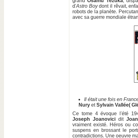
grand
Osamu Tezuka
, disp
d'
Astro Boy
dont il rêvait, en
robots de la planète. Percut
avec sa guerre mondiale étran
Il était une fois en Franc
Nury
et
Sylvain Vallée( Gl
Ce tome 4 évoque l'été 194
Joseph Joanovici
dit
Joa
vraiment existé. Héros ou co
suspens en brossant le por
contradictions. Une oeuvre ma