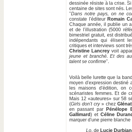
dessinée résiste à la crise. 
centaine de sites sont nés. Le
"
Dans notre pays, on ne co
constate l'éditeur
Romain C
Chaque année, il publie un a
et de l'illustration (5000 réf
bimestriel gratuit, est distrib
indépendants qui élisent l
critiques et interviews sont tr
Christine Lancrey
voit appar
jeune et branché. Et des aut
talent se confirme
".
Voilà belle lurette que la b
moyen d'expression destiné a
les maisons d'édition, on 
scénaristes femmes. Et de cré
Mais 12 «auteures» sur 58 s
(
Girls don't cry
» chez
Glénat
en passant par
Pénélope 
Gallimard
) et
Céline Duran
marquer d'une pierre blanche 
Lo
, de
Lucie Durbia