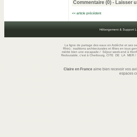
Commentaire (0) -
Laisser 
<< article précédent
Hébergement & Support L
La ligne de partage des eaux en Ardèche et ses oe
Rhin) : traditions architecturales et fêtes en tous ge
mérite bien une escapade
/
Séjour week-end à Honf
Redoutable, c'est à Cherbourg, CITE DE LA MER
/
Claire en France
aime bien recevoir vos avis
espaces c