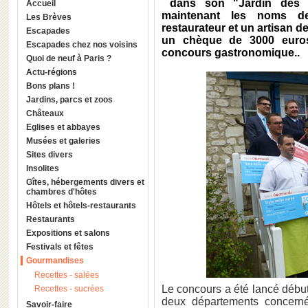
dans son "Jardin des P
Accueil
maintenant les noms des
Les Brèves
restaurateur et un artisan 
Escapades
un chèque de 3000 euros 
Escapades chez nos voisins
concours gastronomique..
Quoi de neuf à Paris ?
Actu-régions
Bons plans !
Jardins, parcs et zoos
Châteaux
Eglises et abbayes
Musées et galeries
Sites divers
Insolites
Gîtes, hébergements divers et
chambres d'hôtes
Hôtels et hôtels-restaurants
Restaurants
Expositions et salons
Festivals et fêtes
Gourmandises
Recettes - salées
Le concours a été lancé début
Recettes - sucrées
deux départements concerné
Savoir-faire