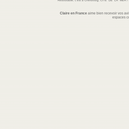
Redoutable, c'est à Cherbourg, CITE DE LA MER
/
Claire en France
aime bien recevoir vos avis
espaces c