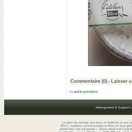
Commentaire (0) -
Laisser 
<< article précédent
Hébergement & Support L
La ligne de partage des eaux en Ardèche et ses oe
Rhin) : traditions architecturales et fêtes en tous ge
mérite bien une escapade
/
Séjour week-end à Honf