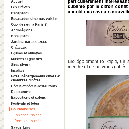
particulièrement intéressant
Accueil
sublimé par le citron confit
Les Brèves
apéritif des saveurs nouvell
Escapades
Escapades chez nos voisins
Quoi de neuf à Paris ?
Actu-régions
Bons plans !
Jardins, parcs et zoos
Châteaux
Eglises et abbayes
Musées et galeries
Bio également le ktipiti, un
Sites divers
menthe et de poivrons grillés. 
Insolites
Gîtes, hébergements divers et
chambres d'hôtes
Hôtels et hôtels-restaurants
Restaurants
Expositions et salons
Festivals et fêtes
Gourmandises
Recettes - salées
Recettes - sucrées
Savoir-faire