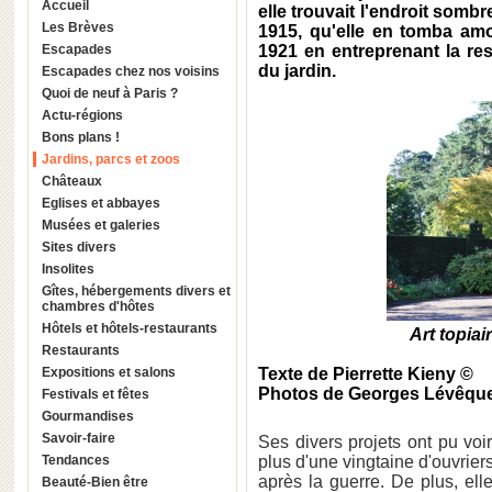
Accueil
elle trouvait l'endroit sombr
Les Brèves
1915, qu'elle en tomba amo
Escapades
1921 en entreprenant la re
du jardin.
Escapades chez nos voisins
Quoi de neuf à Paris ?
Actu-régions
Bons plans !
Jardins, parcs et zoos
Châteaux
Eglises et abbayes
Musées et galeries
Sites divers
Insolites
Gîtes, hébergements divers et
chambres d'hôtes
Hôtels et hôtels-restaurants
Art topiai
Restaurants
Expositions et salons
Texte de Pierrette Kieny ©
Photos de Georges Lévêqu
Festivals et fêtes
Gourmandises
Savoir-faire
Ses divers projets ont pu voir
Tendances
plus d'une vingtaine d'ouvriers
après la guerre. De plus, elle
Beauté-Bien être