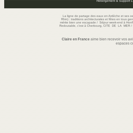
Hébergement & Support L
La ligne de partage des eaux en Ardèche et ses oe
Rhin) : traditions architecturales et fêtes en tous ge
mérite bien une escapade
/
Séjour week-end à Honf
Redoutable, c'est à Cherbourg, CITE DE LA MER
/
Claire en France
aime bien recevoir vos avis
espaces c