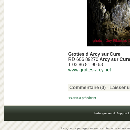
Grottes d'Arcy sur Cure
RD 606 89270
Arcy sur Cur
T 03 86 81 90 63
www.grottes-arcy.net
Commentaire (0) -
Laisser 
<< article précédent
Hébergement & Support L
La ligne de partage des eaux en Ardèche et ses oe