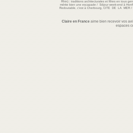
Rhin) : traditions architecturales et fêtes en tous ge
mérite bien une escapade
/
Séjour week-end à Honf
Redoutable, c'est à Cherbourg, CITE DE LA MER
/
Claire en France
aime bien recevoir vos avis
espaces c