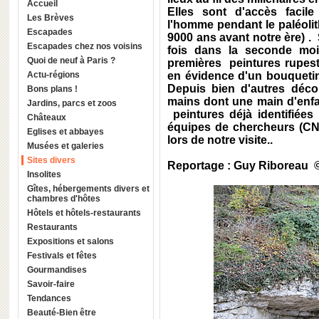
Accueil
Elles sont d'accès facil
Les Brèves
l'homme pendant le paléolit
Escapades
9000 ans avant notre ère) . 
Escapades chez nos voisins
fois dans la seconde moit
Quoi de neuf à Paris ?
premières peintures rupest
Actu-régions
en évidence d'un bouquetin
Depuis bien d'autres décou
Bons plans !
mains dont une main d'enfa
Jardins, parcs et zoos
peintures déjà identifiées 
Châteaux
équipes de chercheurs (CN
Eglises et abbayes
lors de notre visite..
Musées et galeries
Sites divers
Reportage : Guy Riboreau 
Insolites
Gîtes, hébergements divers et
chambres d'hôtes
Hôtels et hôtels-restaurants
Restaurants
Expositions et salons
Festivals et fêtes
Gourmandises
Savoir-faire
Tendances
Beauté-Bien être