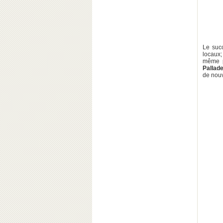
Le suc
locaux
même p
Pallad
de nou