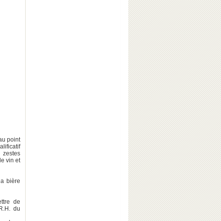
au point
ificatif
 zestes
e vin et
la bière
ttre de
.R.H. du