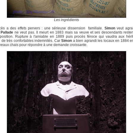
Les ingrédients
cès a des effets pervers : une sérieuse dissension familiale.
Simon
veut agran
;
Pallade
ne veut pas. Il meurt en 1883 mais sa veuve et ses descendants resten
osition. Rupture à l'amiable en 1889 puis procès féroce qui vaudra aux hérit
e
de très confortables indemnités. Car
Simon
a bien agrandi les locaux en 1884 e
veaux chais pour répondre à une demande croissante.