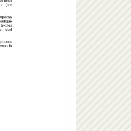
aux deux
se (par
'empêcha
outique
textiles
en était
upposées
temps là