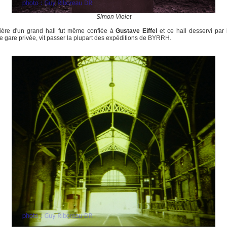
Simon Violet
rière d'un grand hall fut même confiée à
Gustave Eiffel
et ce hall desservi par l
le gare privée, vit passer la plupart des expéditions de BYRRH.