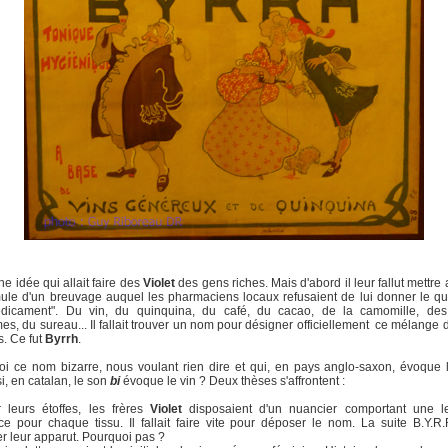
he idée qui allait faire des
Violet
des gens riches. Mais d'abord il leur fallut mettre 
ule d'un breuvage auquel les pharmaciens locaux refusaient de lui donner le qual
dicament". Du vin, du quinquina, du café, du cacao, de la camomille, des
es, du sureau... Il fallait trouver un nom pour désigner officiellement ce mélange d
s. Ce fut
Byrrh
.
i ce nom bizarre, nous voulant rien dire et qui, en pays anglo-saxon, évoque 
, en catalan, le son
bi
évoque le vin ? Deux thèses s'affrontent :
 leurs étoffes, les frères
Violet
disposaient d'un nuancier comportant une le
ce pour chaque tissu. Il fallait faire vite pour déposer le nom. La suite B.Y.R
r leur apparut. Pourquoi pas ?