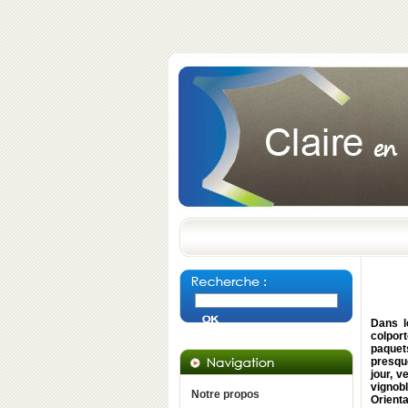
Dans l
colport
paquets
presque
jour, v
vignob
Notre propos
Orient