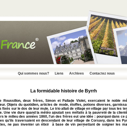
Qui sommes nous?
Liens
Archives
Contactez nous
La formidable histoire de Byrrh
e Roussillon, deux frères, Simon et Pallade Violet, exercaient le noble mé
eur. Objets du quotidien, articles de mode, étoffes, potions diverses, garnissa
 fixés sur le dos de leur mule. Le trio allait de village en village par tous les t
. Une vie dure quand la météo ajoutait ses méfaits à la pauvreté de la clientè
ers le milieu des années 1860, l'un des frères eut une idée : pourquoi dans ce
les qu'ils traversaient en descendant de leur village de Corsavy, dans les Py
ales, ne pas inventer un élixir à base de vin permettant de soigner les m