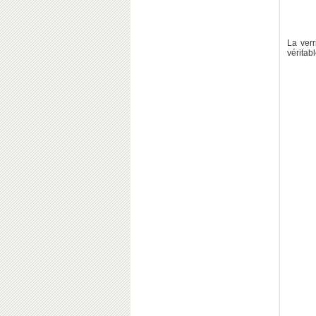
La ver
véritab