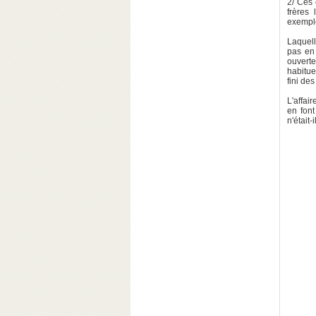
2/ Ces 
frères
exemple
Laquell
pas en
ouvert
habitue
fini de
L'affai
en font
n'était