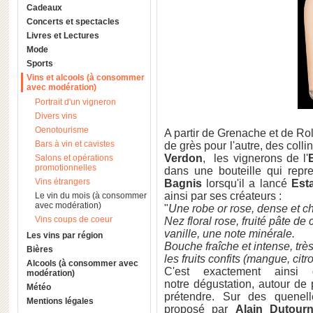
Cadeaux
Concerts et spectacles
Livres et Lectures
Mode
Sports
Vins et alcools (à consommer
avec modération)
Portrait d'un vigneron
Divers vins
Oenotourisme
A partir de Grenache et de Roll
Bars à vin et cavistes
de grès pour l'autre, des coll
Verdon
, les vignerons de l'
Salons et opérations
promotionnelles
dans une bouteille qui repr
Vins étrangers
Bagnis
lorsqu'il a lancé
Est
ainsi par ses créateurs :
Le vin du mois (à consommer
avec modération)
"
Une robe or rose, dense et c
Vins coups de coeur
Nez floral rose, fruité pâte d
vanille, une note minérale.
Les vins par région
Bouche fraîche et intense, trè
Bières
les fruits confits (mangue, citro
Alcools (à consommer avec
C'est exactement ainsi
modération)
notre dégustation, autour de
Météo
prétendre. Sur des quene
Mentions légales
proposé par
Alain Dutourni