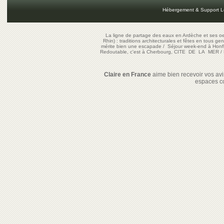
Hébergement & Support L
La ligne de partage des eaux en Ardèche et ses oe
Rhin) : traditions architecturales et fêtes en tous ge
mérite bien une escapade
/
Séjour week-end à Honf
Redoutable, c'est à Cherbourg, CITE DE LA MER
/
Claire en France
aime bien recevoir vos avis
espaces c