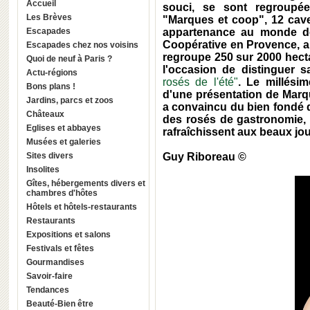
Accueil
souci, se sont regroupée
Les Brèves
"Marques et coop", 12 cave
Escapades
appartenance au monde de
Coopérative en Provence, 
Escapades chez nos voisins
regroupe 250 sur 2000 hecta
Quoi de neuf à Paris ?
l'occasion de distinguer 
Actu-régions
rosés de l'été"
. Le millési
Bons plans !
d'une présentation de Marq
Jardins, parcs et zoos
a convaincu du bien fondé 
Châteaux
des rosés de gastronomie, 
Eglises et abbayes
rafraîchissent aux beaux jou
Musées et galeries
Sites divers
Guy Riboreau ©
Insolites
Gîtes, hébergements divers et
chambres d'hôtes
Hôtels et hôtels-restaurants
Restaurants
Expositions et salons
Festivals et fêtes
Gourmandises
Savoir-faire
Tendances
Beauté-Bien être