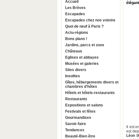
Accueil
élégant
Les Brèves
Escapades
Escapades chez nos voisins
Quoi de neuf à Paris ?
Actu-régions
Bons plans !
Jardins, parcs et zoos
Châteaux
Eglises et abbayes
Musées et galeries
Sites divers
Insolites
Gîtes, hébergements divers et
chambres d'hôtes
Hôtels et hôtels-restaurants
Restaurants
Expositions et salons
Festivals et fêtes
Gourmandises
Savoir-faire
Il est 
Tendances
est dep
Léon I
Beauté-Bien être