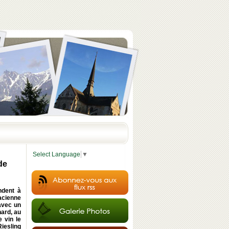
Select Language
▼
de
ndent à
sacienne
avec un
nard, au
e vin le
Riesling