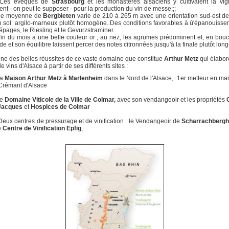
 Les évêques de
Strasbourg
et les monastères alsaciens y cultivaient la vi
nt - on peut le supposer - pour la production du vin de messe;;;
tude moyenne de
Bergbieten
varie de 210 à 265 m avec une orientation sud-est d
n sol argilo-marneux plutôt homogène. Des conditions favorables à ù'épanouiss
pages, le Riesling et le Gevurzstraminer.
in du mois a une belle couleur or ; au nez, les agrumes prédominent et, en bou
de et son équilibre laissent percer des notes citronnées jusqu'à la finale plutôt long
'une des belles réussites de ce vaste domaine que constitue
Arthur Metz
qui élabor
e vins d'Alsace à partir de ses différents sites :
la
Maison Arthur Metz à Marlenheim
dans le Nord de l'Alsace, 1er metteur en ma
Crémant d'Alsace
le
Domaine Viticole de la Ville de Colmar,
avec son vendangeoir et les propriétés
Jacques
et
Hospices de Colmar
Deux centres de pressurage et de vinification : le Vendangeoir de
Scharrachberg
e
Centre de Vinification Epfig
,