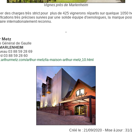
Vignes près de Marlenheim
er des charges très strict pour plus de 425 vignerons répartis sur quelque 1050 h
ifications très précises suivies par une solide équipe d'oenologues, la marque po
faire internationalement reconnu.
r Metz
e Général de Gaulle
MARLENHEIM
veau 03 88 59 28 69
rd 03 88 59 28 60
/fr.arthurmetz.com/arthur-metz/la-maison-arthur-metz,10.html
Créé le : 21/09/2020 - Mise à jour : 31