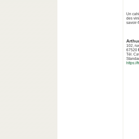
Un cahi
des vin
savoir-
Arthu
102, ru
67520
Tél. Ca
Standa
https:/