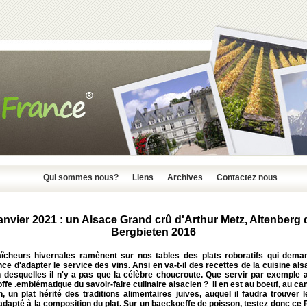
Qui sommes nous?
Liens
Archives
Contactez nous
anvier 2021 : un Alsace Grand crû d'Arthur Metz, Altenberg 
Bergbieten 2016
aîcheurs hivernales ramènent sur nos tables des plats roboratifs qui dema
nce d'adapter le service des vins. Ansi en va-t-il des recettes de la cuisine al
n desquelles il n'y a pas que la célèbre choucroute. Que servir par exemple 
fe .emblématique du savoir-faire culinaire alsacien ? Il en est au boeuf, au ca
, un plat hérité des traditions alimentaires juives, auquel il faudra trouver l
dapté à la composition du plat. Sur un baeckoeffe de poisson, testez donc ce 