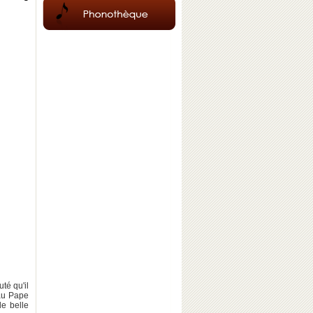
uté qu'il
 au Pape
de belle