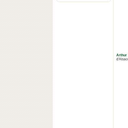
Arthur
d'Alsac