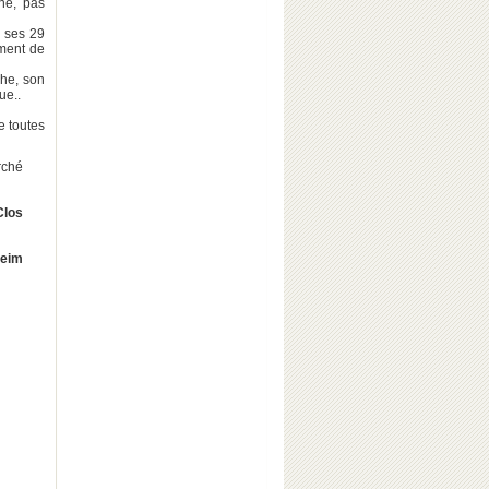
gne, pas
e ses 29
ement de
che, son
ue..
e toutes
rché
Clos
heim