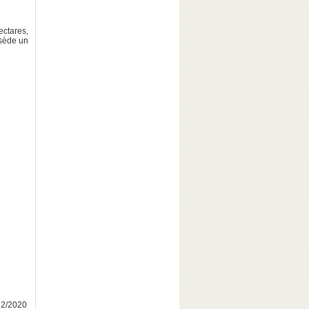
ectares,
ssède un
/12/2020