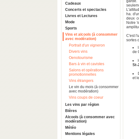
garde.
Cadeaux
seuleme
Concerts et spectacles
L'alti
ha. d'u
Livres et Lectures
deux cé
Mode
Notre V
amplitu
Sports
Vins et alcools (à consommer
C'est l
avec modération)
sortes d
Portrait d'un vigneron
Divers vins
de 
Oenotourisme
Bars à vin et cavistes
St-
Salons et opérations
promotionnelles
et l
Vins étrangers
Le vin du mois (à consommer
avec modération)
Vins coups de coeur
Les vins par région
Bières
Alcools (à consommer avec
modération)
Météo
Mentions légales