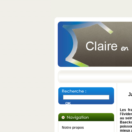
J
Les fr
l'évide
au sei
Baeckof
poisson
Notre propos
mieux a