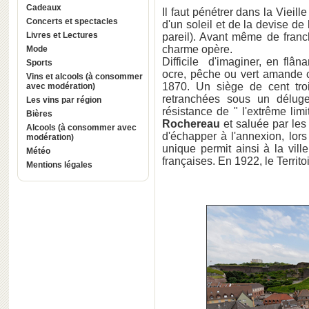
Cadeaux
Il faut pénétrer dans la Vieill
Concerts et spectacles
d'un soleil et de la devise de
Livres et Lectures
pareil). Avant même de franch
charme opère.
Mode
Difficile d'imaginer, en flân
Sports
ocre, pêche ou vert amande c
Vins et alcools (à consommer
1870. Un siège de cent troi
avec modération)
retranchées sous un déluge
Les vins par région
résistance de " l'extrême lim
Bières
Rochereau
et saluée par les
Alcools (à consommer avec
d'échapper à l'annexion, lors
modération)
unique permit ainsi à la vil
Météo
françaises. En 1922, le Territ
Mentions légales