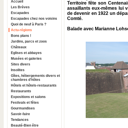
Accueil
Territoire fête son Centena
Les Brèves
assaillants eux-mêmes lui v
Escapades
de devenir en 1922 un dépar
Comté.
Escapades chez nos voisins
Quoi de neuf à Paris ?
Balade avec Marianne Lohs
Actu-régions
Bons plans !
Jardins, parcs et zoos
Châteaux
Eglises et abbayes
Musées et galeries
Sites divers
Insolites
Gîtes, hébergements divers et
chambres d'hôtes
Hôtels et hôtels-restaurants
Restaurants
Expositions et salons
Festivals et fêtes
Gourmandises
Savoir-faire
Tendances
Beauté-Bien être