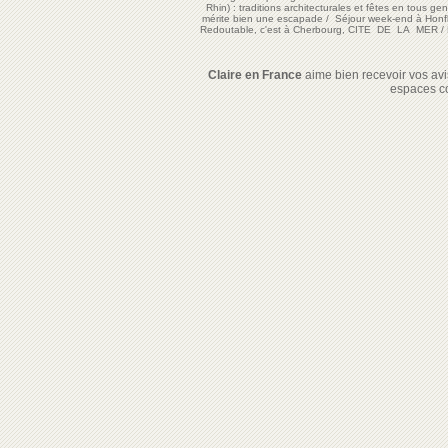
Rhin) : traditions architecturales et fêtes en tous ge
mérite bien une escapade
/
Séjour week-end à Honf
Redoutable, c'est à Cherbourg, CITE DE LA MER
/
Claire en France
aime bien recevoir vos avis
espaces c