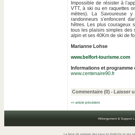
Impossible de résister à l'ap
VTT, à ski ou en raquettes o
mètres). La Savoureuse y
randonneurs s'enfoncent dan
hêtres. Les plus courageux s'
tous les plaisirs simples des 
alpin et ses 40Km de ski de fo
Marianne Lohse
www.belfort-tourisme.com
Informations et programme 
www.centenaire90.fr
Commentaire (0) -
Laisser 
<< article précédent
Hébergement & Support L
La ligne de partage des eaux en Ardèche et ses oe