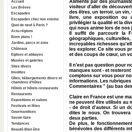
Alimenté par des journalist
Accueil
visiteur d'aller de découver
Les Brèves
des êtres, un terroir, un vin,
Escapades
livre, une exposition ou
Escapades chez nos voisins
privilégier la qualité et la d
Quoi de neuf à Paris ?
qui nous anime lors de nos 
Actu-régions
Il suffit de parcourir l
Bons plans !
géographiques, culturelles, 
Jardins, parcs et zoos
incroyables richesses qu'ell
Châteaux
les explorer. Ce site vous p
et des coups de cœur, un vo
Eglises et abbayes
Musées et galeries
Il n'est pas question pour no
Sites divers
manques sont - et resteront
Insolites
comptons sur vous pour no
Gîtes, hébergements divers et
informations. Les rubriques 
chambres d'hôtes
Commentaires " (au bas des a
Hôtels et hôtels-restaurants
Restaurants
Claire en France est une ma
Expositions et salons
ne peuvent être utilisés au 
Festivals et fêtes
- de droit d'auteur. Si un 
Gourmandises
dites le nous. On trouvera
Savoir-faire
deux parties.
De plus,
le fonctionnement
Tendances
bénévoles des différents int
Beauté-Bien être