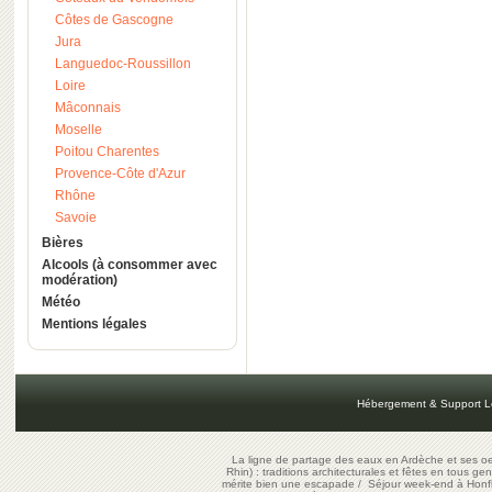
Côtes de Gascogne
Jura
Languedoc-Roussillon
Loire
Mâconnais
Moselle
Poitou Charentes
Provence-Côte d'Azur
Rhône
Savoie
Bières
Alcools (à consommer avec
modération)
Météo
Mentions légales
Hébergement & Support L
La ligne de partage des eaux en Ardèche et ses oe
Rhin) : traditions architecturales et fêtes en tous ge
mérite bien une escapade
/
Séjour week-end à Honf