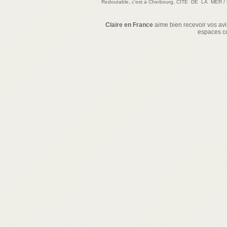
Redoutable, c'est à Cherbourg, CITE DE LA MER
/
Claire en France
aime bien recevoir vos avis
espaces c