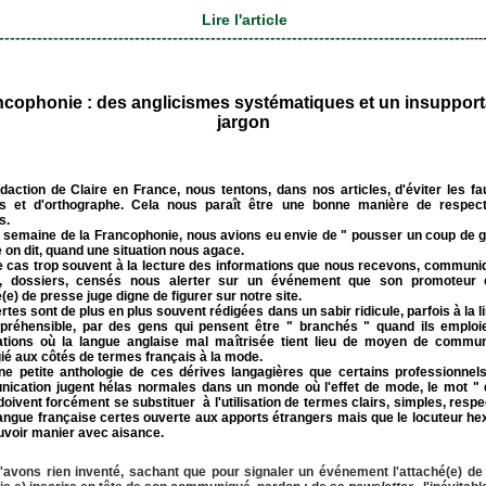
Lire l'article
--------------------------------------------------------------------------------------
----
ncophonie : des anglicismes systématiques et un insupport
jargon
daction de Claire en France, nous tentons, dans nos articles, d'éviter les f
is et d'orthographe. Cela nous paraît être une bonne manière de respec
s.
a semaine de la Francophonie, nous avions eu envie de " pousser un coup de g
on dit, quand une situation nous agace.
le cas trop souvent à la lecture des informations que nous recevons, communi
, dossiers, censés nous alerter sur un événement que son promoteur
(e) de presse juge digne de figurer sur notre site.
rtes sont de plus en plus souvent rédigées dans un sabir ridicule, parfois à la l
mpréhensible, par des gens qui pensent être " branchés " quand ils emploi
ations où la langue anglaise mal maîtrisée tient lieu de moyen de commun
gié aux côtés de termes français à la mode
.
une petite anthologie de ces dérives langagières que certains professionnel
ication jugent hélas normales dans un monde où l'effet de mode, le mot " 
doivent forcément se substituer à l'utilisation de termes clairs, simples, res
langue française certes ouverte aux apports étrangers mais que le locuteur he
uvoir manier avec aisance.
'avons rien inventé, sachant que pour signaler un événement l'attaché(e) de