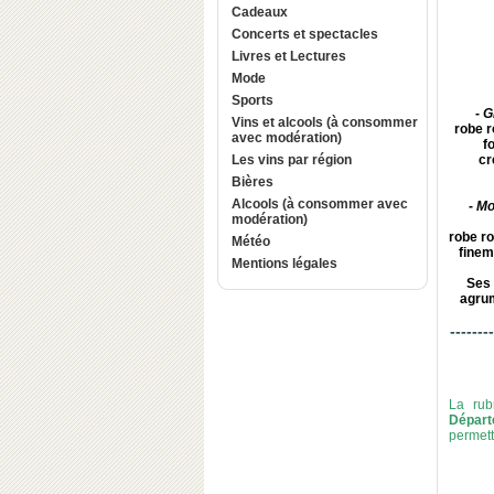
Cadeaux
Concerts et spectacles
Livres et Lectures
Mode
Sports
-
G
Vins et alcools (à consommer
robe r
avec modération)
f
Les vins par région
cr
Bières
Alcools (à consommer avec
-
Mo
modération)
robe ro
Météo
finem
Mentions légales
Ses 
agrum
--------
La rub
Départ
permett