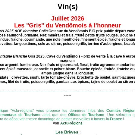
Vin(s)
Juillet 2026
Les "Gris" du Vendômois à l'honneur
ris 2025 AOP domaine Colin
Coteaux du Vendômois BIO prix public départ cave
ose saumoné, brillante. Nez minéral et frais, fruité petits fruits rouges. Bouche f
ondue, fraîche, gourmande, une note mentholée, finement épicé, fraîche et longu
evettes, langoustines, sole au citron, poisson grillé, terrine d'aubergines, beaufo
ntagne Blanche
Gris 2025, Cave du Vendômois - prix de vente à la cave 6 euros
magnum
se argenté, lumineuse. Nez frais et gourmand, floral, fruité agrumes mandarine,
ent épicé muscade, cannelle et poivre blanc. Bouche épicée, fruitée, fraîche et
ample jusque dans la longueur.
plats : crevettes, sushi, tarte tomate-chèvre, brochette de poulet, saint-jacque
es, filet de truite, poisson grillé, gambas aux épices, tajine de poulet au citron c
--------------------------------------------------------------------------------------
--
-
-----
rique "Actu-régions" vous propose les dernières infos des
Comités Régio
ementaux de Tourisme
ainsi que des
Offices de Tourisme
. Une sélection q
ra de découvrir encore davantage de petites merveilles à travers la
France
!
Voir
Actu-régions
Les Brèves
: