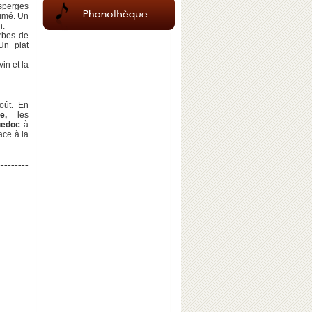
sperges
fumé. Un
n.
rbes de
Un plat
in et la
oût. En
e,
les
uedoc
à
ace à la
---------