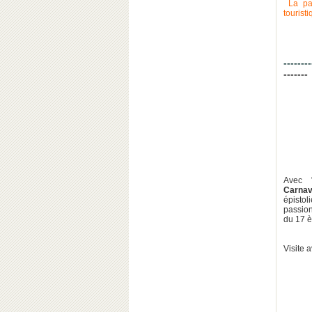
La pa
tourist
--------
-------
Avec
Carnav
épisto
passion
du 17 è
Visite 