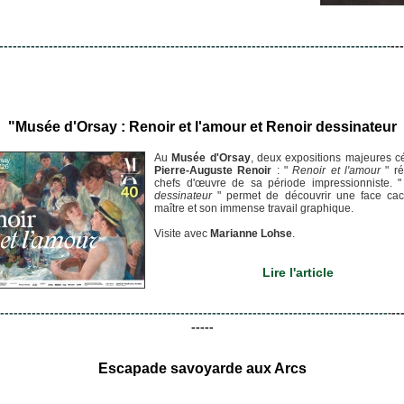
--------------------------------------------------------------------------------------
---
-
"Musée d'Orsay : Renoir et l'amour et Renoir dessinateur
Au
Musée d'Orsay
, deux expositions majeures c
Pierre-Auguste Renoir
: "
Renoir et l'amour
" ré
chefs d'œuvre de sa période impressionniste. 
dessinateur
" permet de découvrir une face ca
maître et son immense travail graphique.
Visite avec
Marianne Lohse
.
Lire l'article
--------------------------------------------------------------------------------------
--
-
-----
Escapade savoyarde aux Arcs