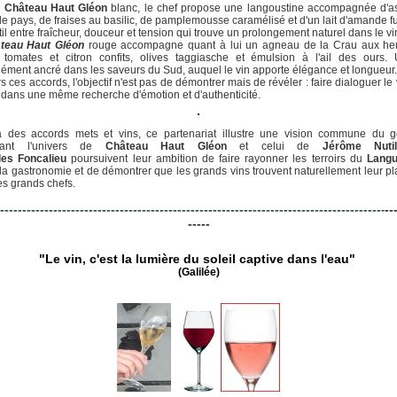
e
Château Haut Gléon
blanc, le chef propose une langoustine accompagnée d'a
de pays, de fraises au basilic, de pamplemousse caramélisé et d'un lait d'amande 
til entre fraîcheur, douceur et tension qui trouve un prolongement naturel dans le vi
teau Haut Gléon
rouge accompagne quant à lui un agneau de la Crau aux he
, tomates et citron confits, olives taggiasche et émulsion à l'ail des ours. 
ément ancré dans les saveurs du Sud, auquel le vin apporte élégance et longueur.
rs ces accords, l'objectif n'est pas de démontrer mais de révéler : faire dialoguer le v
 dans une même recherche d'émotion et d'authenticité.
à des accords mets et vins, ce partenariat illustre une vision commune du g
ssant l'univers de
Château Haut Gléon
et celui de
Jérôme Nutil
les Foncalieu
poursuivent leur ambition de faire rayonner les terroirs du
Lang
 la gastronomie et de démontrer que les grands vins trouvent naturellement leur pl
es grands chefs.
--------------------------------------------------------------------------------------
--
-
-----
"Le vin, c'est la lumière du soleil captive dans l'eau"
(Galilée)