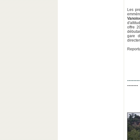
Les pr
emmè
Vanois
d'altit
offre 2
débutan
gare d
direct
Report
--------
-------