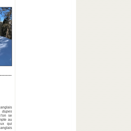
--------
 anglais
" dupes
l'on se
mpte au
eux qui
anglais