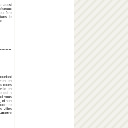
ut aussi
réseaux
eut-être
dans le
e
...
--------
pourtant
rent en
au cours
ville en
re qui a
nd vous
,
et non
bouchure
s villes
uxerre