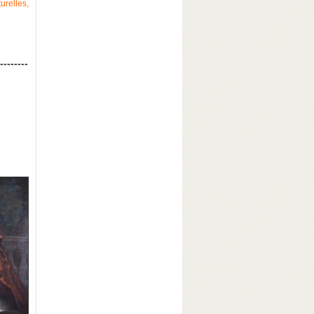
relles,
--------