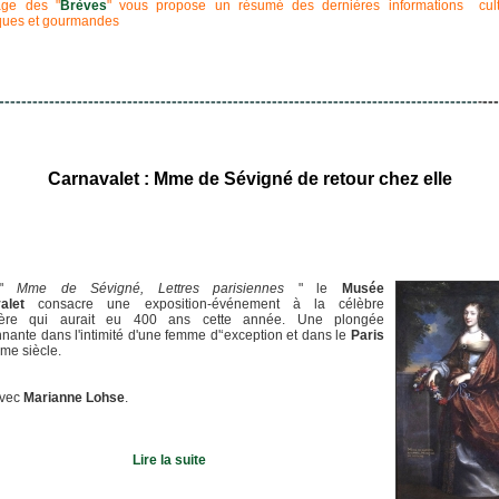
ge des "
Brèves
" vous propose un résumé des dernières informations cultu
iques et gourmandes
--------------------------------------------------------------------------------------
---
-
Carnavalet : Mme de Sévigné de retour chez elle
 "
Mme de Sévigné, Lettres parisiennes
" le
Musée
alet
consacre une exposition-événement à la célèbre
lière qui aurait eu 400 ans cette année. Une plongée
nante dans l'intimité d'une femme d'‘exception et dans le
Paris
me siècle.
avec
Marianne Lohse
.
Lire la suite