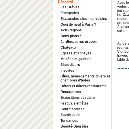
Accueil
Avec l
vertes 
Les Brèves
jeu sub
Escapades
Le
Châ
Escapades chez nos voisins
région
profond
Quoi de neuf à Paris ?
À trave
Actu-régions
cuisine
Bons plans !
Jardins, parcs et zoos
Au-del
Châteaux
réuni
Vignob
Eglises et abbayes
travers
Musées et galeries
table d
Sites divers
--------
Insolites
Gîtes, hébergements divers et
chambres d'hôtes
Hôtels et hôtels-restaurants
Restaurants
Expositions et salons
Festivals et fêtes
Gourmandises
Savoir-faire
Tendances
Beauté-Bien être