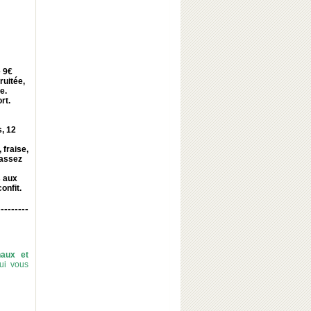
 9€
ruitée,
e.
rt.
, 12
 fraise,
 assez
s aux
onfit.
---------
naux et
ui vous