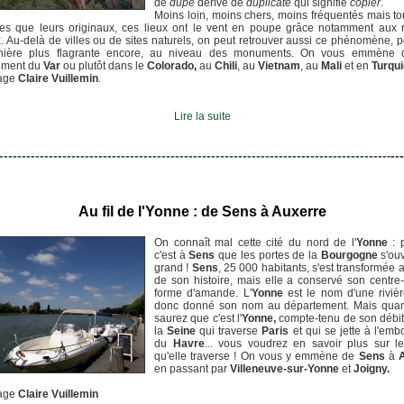
de
dupe
dérivé de
duplicate
qui signifie
copier
.
Moins loin, moins chers, moins fréquentés mais to
ues que leurs originaux, ces lieux ont le vent en poupe grâce notamment aux 
. Au-delà de villes ou de sites naturels, on peut retrouver aussi ce phénomène, p
ière plus flagrante encore, au niveau des monuments. On vous emmène 
ement du
Var
ou plutôt dans le
Colorado,
au
Chili
, au
Vietnam
, au
Mali
et en
Turqui
age
Claire Vuillemin
.
Lire la suite
--------------------------------------------------------------------------------------
---
-
Au fil de l'Yonne : de Sens à Auxerre
On connaît mal cette cité du nord de l'
Yonne
: 
c'est à
Sens
que les portes de la
Bourgogne
s'ouv
grand !
Sens
, 25 000 habitants, s'est transformée 
de son histoire, mais elle a conservé son centre-
forme d'amande. L'
Yonne
est le nom d'une riviè
donc donné son nom au département. Mais qua
saurez que c'est l'
Yonne,
compte-tenu de son débit
la
Seine
qui traverse
Paris
et qui se jette à l'em
du
Havre
... vous voudrez en savoir plus sur le
qu'elle traverse ! On vous y emmène de
Sens
à
A
en passant par
Villeneuve-sur-Yonne
et
Joigny.
age
Claire Vuillemin