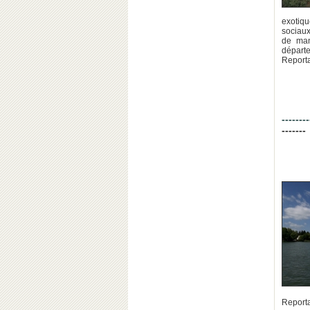
exotiq
sociaux
de man
départ
Report
--------
-------
Report