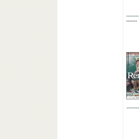
--------
-------
--------