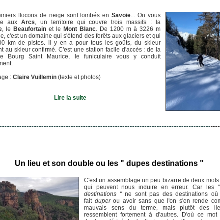
emiers flocons de neige sont tombés en
Savoie
... On vous
ne aux
Arcs
, un territoire qui couvre trois massifs : la
e
, le
Beaufortain
et le
Mont Blanc
. De 1200 m à 3226 m
ude, c'est un domaine qui s'étend des forêts aux glaciers et qui
00 km de pistes. Il y en a pour tous les goûts, du skieur
t au skieur confirmé. C'est une station facile d'accès : de la
e Bourg Saint Maurice, le funiculaire vous y conduit
ement.
age :
Claire Vuillemin
(texte et photos)
Lire la suite
--------------------------------------------------------------------------------------
---
-
Un lieu et son double ou les " dupes destinations "
C'est un assemblage un peu bizarre de deux mots
qui peuvent nous induire en erreur. Car les
destinations "
ne sont pas des destinations où 
fait
duper
ou avoir sans que l'on s'en rende co
mauvais sens du terme, mais plutôt des li
ressemblent fortement à d'autres. D'où ce mot 