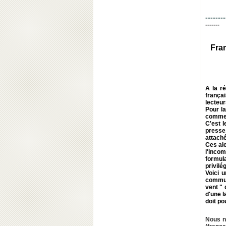
--------
-------
Fra
A la ré
frança
lecteur
Pour l
comme 
C'est 
presse
attaché
Ces ale
l'inco
formul
privilé
Voici 
commun
vent " 
d'une 
doit po
Nous n