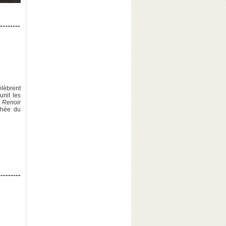
--------
élèbrent
unit les
"
Renoir
chée du
---------