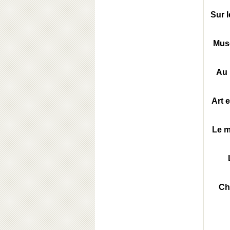
Sur l
Musé
Au 
Art 
Le m
Ch