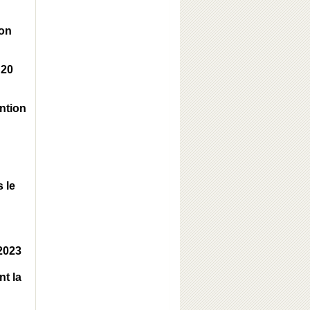
ion
 20
ntion
 le
 2023
nt la