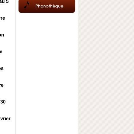
au 5
vre
on
ge
ps
re
 30
vrier