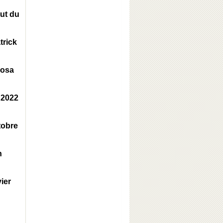
tut du
trick
Rosa
 2022
tobre
n
ier