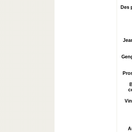
Des 
Jean
Geng
Pro
B
c
Vin
A