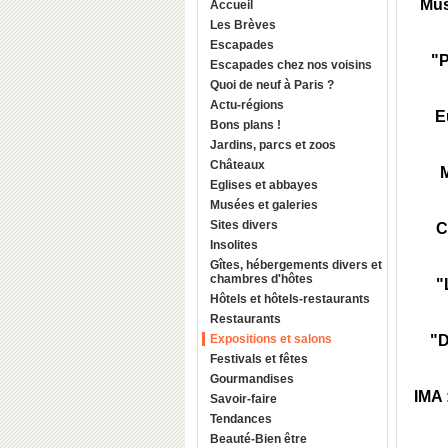
Mus
Accueil
Les Brèves
Escapades
"P
Escapades chez nos voisins
Quoi de neuf à Paris ?
Actu-régions
E
Bons plans !
Jardins, parcs et zoos
Châteaux
M
Eglises et abbayes
Musées et galeries
Sites divers
C
Insolites
Gîtes, hébergements divers et
chambres d'hôtes
"
Hôtels et hôtels-restaurants
Restaurants
Expositions et salons
"D
Festivals et fêtes
Gourmandises
IMA 
Savoir-faire
Tendances
Beauté-Bien être