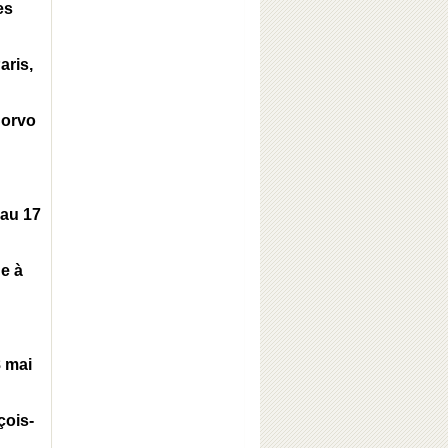
es
aris,
Corvo
'au 17
ne à
 mai
çois-