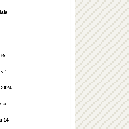
lais
e
ure
s ".
e 2024
 la
u 14