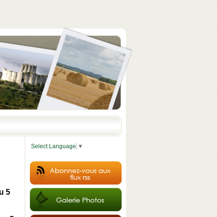
Select Language
▼
u 5