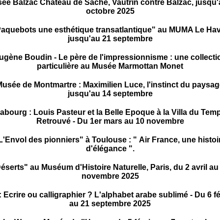
ée Balzac Château de Saché, Vautrin contre Balzac, jusqu'
octobre 2025
aquebots une esthétique transatlantique" au MUMA Le Ha
jusqu'au 21 septembre
ugène Boudin - Le père de l'impressionnisme : une collecti
particulière au Musée Marmottan Monet
usée de Montmartre : Maximilien Luce, l'instinct du paysa
jusqu'au 14 septembre
abourg : Louis Pasteur et la Belle Epoque à la Villa du Tem
Retrouvé - Du 1er mars au 10 novembre
L'Envol des pionniers" à Toulouse : " Air France, une histoi
d'élégance ".
éserts" au Muséum d'Histoire Naturelle, Paris, du 2 avril au
novembre 2025
: Ecrire ou calligraphier ? L'alphabet arabe sublimé - Du 6 fé
au 21 septembre 2025