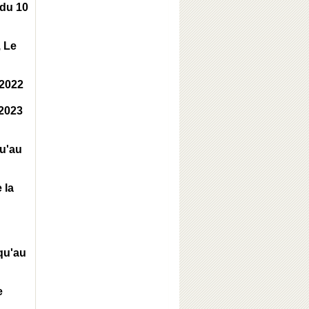
 du 10
, Le
 2022
 2023
qu'au
 la
squ'au
e