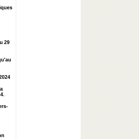
iques
au 29
qu'au
2024
la
4.
ers-
on