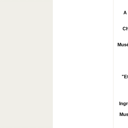
A 
Ch
Musé
"E
Ingr
Musé