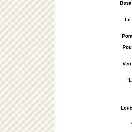
Besan
Le 
Pont
Pous
Verd
"L
Louis