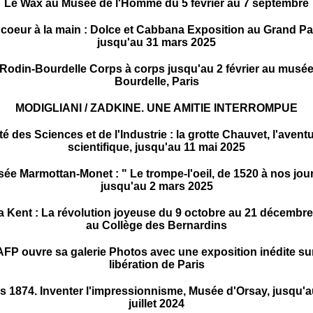
Le Wax au Musée de l'Homme du 5 février au 7 septembre
coeur à la main : Dolce et Cabbana Exposition au Grand Pa
jusqu'au 31 mars 2025
Rodin-Bourdelle Corps à corps jusqu'au 2 février au musé
Bourdelle, Paris
MODIGLIANI / ZADKINE. UNE AMITIE INTERROMPUE
té des Sciences et de l'Industrie : la grotte Chauvet, l'avent
scientifique, jusqu'au 11 mai 2025
ée Marmottan-Monet : " Le trompe-l'oeil, de 1520 à nos jour
jusqu'au 2 mars 2025
a Kent : La révolution joyeuse du 9 octobre au 21 décembr
au Collège des Bernardins
AFP ouvre sa galerie Photos avec une exposition inédite sur
libération de Paris
is 1874. Inventer l'impressionnisme, Musée d'Orsay, jusqu'a
juillet 2024