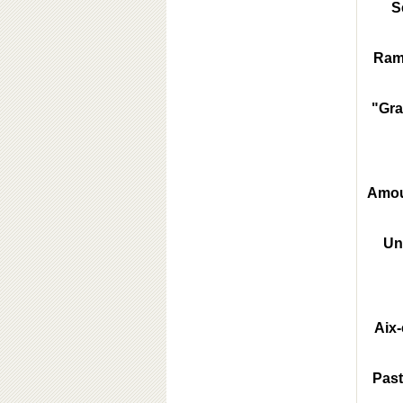
S
Rams
"Gra
Amour
Une
Aix
Past