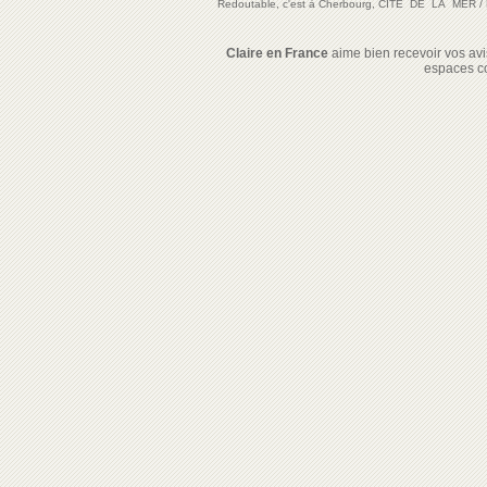
Redoutable, c'est à Cherbourg, CITE DE LA MER
/
Claire en France
aime bien recevoir vos avis
espaces c