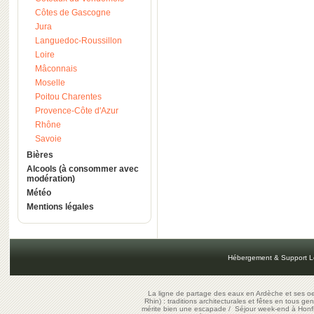
Côtes de Gascogne
Jura
Languedoc-Roussillon
Loire
Mâconnais
Moselle
Poitou Charentes
Provence-Côte d'Azur
Rhône
Savoie
Bières
Alcools (à consommer avec
modération)
Météo
Mentions légales
Hébergement & Support L
La ligne de partage des eaux en Ardèche et ses oe
Rhin) : traditions architecturales et fêtes en tous ge
mérite bien une escapade
/
Séjour week-end à Honf