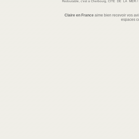
Redoutable, c'est à Cherbourg, CITE DE LA MER
/
Claire en France
aime bien recevoir vos avis
espaces c