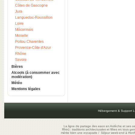
Côtes de Gascogne
Jura
Languedoc-Roussillon
Loire
Mâconnais
Moselle
Poitou Charentes
Provence-Côte d'Azur
Rhône
Savoie
Bières
Alcools (à consommer avec
modération)
Météo
Mentions légales
Hébergement & Support L
La ligne de partage des eaux en Ardèche et ses oe
Rhin) : traditions architecturales et fêtes en tous ge
mérite bien une escapade
/
Séjour week-end à Honf