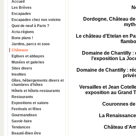
Accueil
N
Les Brèves
Escapades
Dordogne, Château de 
Escapades chez nos voisins
mytho
Quoi de neuf à Paris ?
Actu-régions
Le château d'Etelan en Pa
Bons plans !
flambo
Jardins, parcs et zoos
Châteaux
Domaine de Chantilly :
Eglises et abbayes
l'exposition La Joc
Musées et galeries
Sites divers
Domaine de Chantilly : ré
Insolites
privé
Gîtes, hébergements divers et
chambres d'hôtes
Versailles et Jean Cote
Hôtels et hôtels-restaurants
exposition au Grand 
Restaurants
Expositions et salons
Couronnes de
Festivals et fêtes
Gourmandises
La Renaissance
Savoir-faire
Château d'Ambo
Tendances
Beauté-Bien être