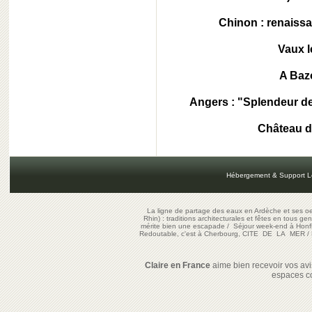
Chinon : renaiss
Vaux l
A Baz
Angers : "Splendeur de 
Château de
Hébergement & Support L
La ligne de partage des eaux en Ardèche et ses oe
Rhin) : traditions architecturales et fêtes en tous ge
mérite bien une escapade
/
Séjour week-end à Honf
Redoutable, c'est à Cherbourg, CITE DE LA MER
/
Claire en France
aime bien recevoir vos avis
espaces c