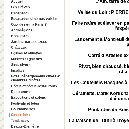
L'Ain, terre de 
Accueil
Les Brèves
Vallée du Loir : PIERRE
Escapades
Escapades chez nos voisins
Faire naître et élever en p
Quoi de neuf à Paris ?
l'expé
Actu-régions
Bons plans !
Lancement à Montreuil d
Jardins, parcs et zoos
p
Châteaux
Eglises et abbayes
Carré d'Artistes ex
Musées et galeries
Sites divers
Rivat, bien chaussé, bi
Insolites
cha
Gîtes, hébergements divers et
chambres d'hôtes
Les Couteliers Basques à 
Hôtels et hôtels-restaurants
Restaurants
Céramiste, Marik Korus fai
Expositions et salons
d'étonna
Festivals et fêtes
Gourmandises
Poulardes de Bresse
Savoir-faire
La Maison de l'Outil à Troy
Tendances
Beauté-Bien être