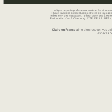
La ligne de partage des eaux en Ardèche et ses oe
Rhin) : traditions architecturales et fêtes en tous ge
mérite bien une escapade
/
Séjour week-end à Honf
Redoutable, c'est à Cherbourg, CITE DE LA MER
/
Claire en France
aime bien recevoir vos avis
espaces c