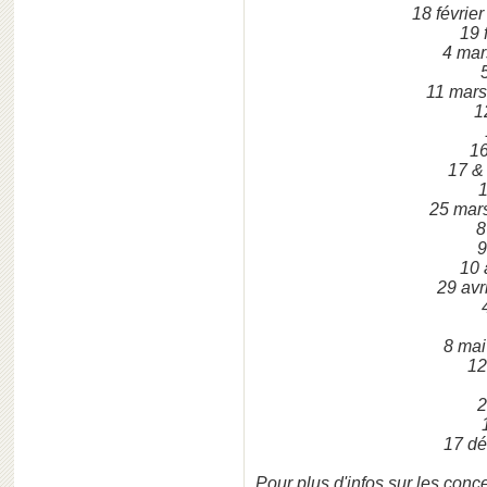
18 févrie
19 
4 mar
11 mars
1
16
17 &
1
25 mars
8
9
10 
29 avr
8 ma
12
2
17 d
Pour plus d'infos sur les conce