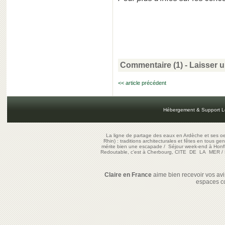
Commentaire (1)
-
Laisser 
<< article précédent
Hébergement & Support L
La ligne de partage des eaux en Ardèche et ses oe
Rhin) : traditions architecturales et fêtes en tous ge
mérite bien une escapade
/
Séjour week-end à Honf
Redoutable, c'est à Cherbourg, CITE DE LA MER
/
Claire en France
aime bien recevoir vos avis
espaces c