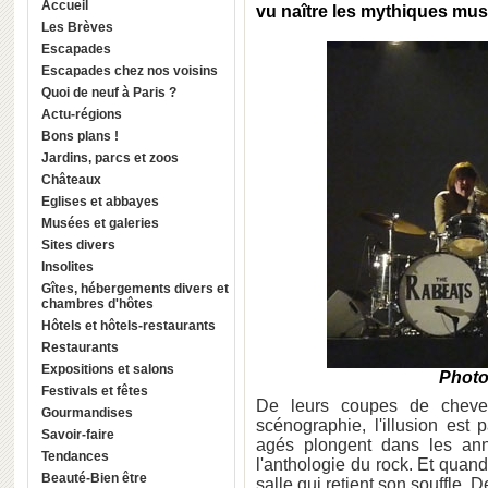
Accueil
vu naître les mythiques mus
Les Brèves
Escapades
Escapades chez nos voisins
Quoi de neuf à Paris ?
Actu-régions
Bons plans !
Jardins, parcs et zoos
Châteaux
Eglises et abbayes
Musées et galeries
Sites divers
Insolites
Gîtes, hébergements divers et
chambres d'hôtes
Hôtels et hôtels-restaurants
Restaurants
Expositions et salons
Photo
Festivals et fêtes
De leurs coupes de cheve
Gourmandises
scénographie, l'illusion est 
Savoir-faire
agés plongent dans les ann
Tendances
l'anthologie du rock. Et quand
Beauté-Bien être
salle qui retient son souffle. 