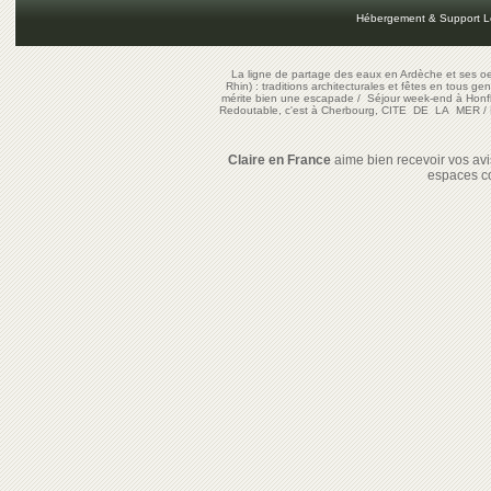
Hébergement & Support L
La ligne de partage des eaux en Ardèche et ses oe
Rhin) : traditions architecturales et fêtes en tous ge
mérite bien une escapade
/
Séjour week-end à Honf
Redoutable, c'est à Cherbourg, CITE DE LA MER
/
Claire en France
aime bien recevoir vos avis
espaces c