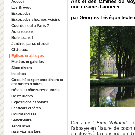
Ans et des famines du Moy
Accueil
une dizaine d'années.
Les Brèves
Escapades
par Georges Lévêque texte 
Escapades chez nos voisins
Quoi de neuf à Paris ?
Actu-régions
Bons plans !
Jardins, parcs et zoos
Châteaux
Eglises et abbayes
Musées et galeries
Sites divers
Insolites
Gîtes, hébergements divers et
chambres d'hôtes
Hôtels et hôtels-restaurants
Restaurants
Expositions et salons
Festivals et fêtes
Gourmandises
Savoir-faire
Déclarée "
Bien National
" e
Tendances
l'abbaye en filature de coton 
Beauté-Bien être
employés à la construction d'u