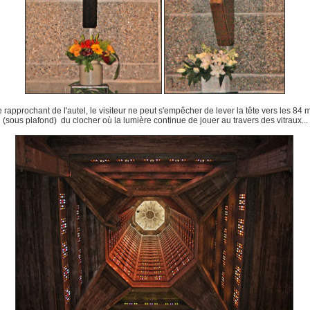
 rapprochant de l'autel, le visiteur ne peut s'empêcher de lever la tête vers les 84 
(sous plafond) du clocher où la lumière continue de jouer au travers des vitraux...