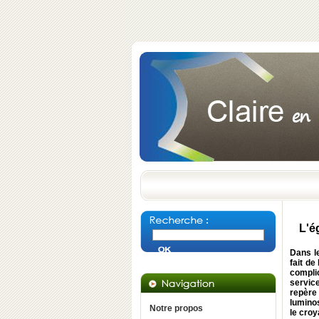
L'é
Dans le
fait de
compli
service
repère
luminos
Notre propos
le croy