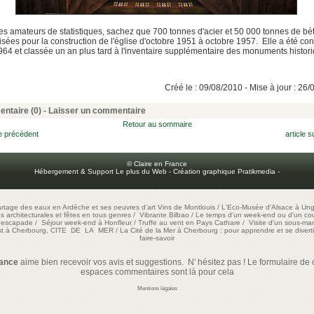
es amateurs de statistiques, sachez que 700 tonnes d'acier et 50 000 tonnes de bé
ilisées pour la construction de l'église d'octobre 1951 à octobre 1957. Elle a été co
964 et classée un an plus tard à l'inventaire supplémentaire des monuments histori
Créé le : 09/08/2010 - Mise à jour : 26
ntaire (0) -
Laisser un commentaire
Retour au sommaire
le précédent
article s
© Claire en France
Hébergement & Support Le plus du Web
-
Création graphique Pratikmedia
-
artage des eaux en Ardèche et ses oeuvres d'art
Vins de Montlouis
/
L'Eco-Musée d'Alsace à Ung
ons architecturales et fêtes en tous genres
/
Vibrante Bilbao
/
Le temps d'un week-end ou d'un cour
e escapade
/
Séjour week-end à Honfleur
/
Truffe au vent en Pays Cathare
/
Visite d'un sous-mar
est à Cherbourg, CITE DE LA MER
/
La Cité de la Mer à Cherbourg : pour apprendre et se diverti
faire-savoir
rance
aime bien recevoir vos avis et suggestions. N' hésitez pas ! Le formulaire de c
espaces commentaires sont là pour cela
Mentions légales