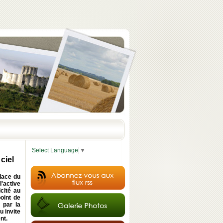
Select Language
▼
ciel
place du
l'active
cité au
point de
 par la
u invite
nt.