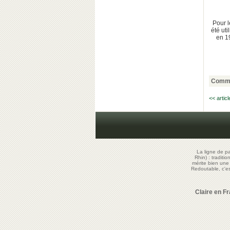
Pour l
été ut
en 1
Comme
<< artic
La ligne de p
Rhin) : traditi
mérite bien un
Redoutable, c'
Claire en F