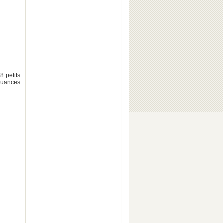
8 petits
 nuances