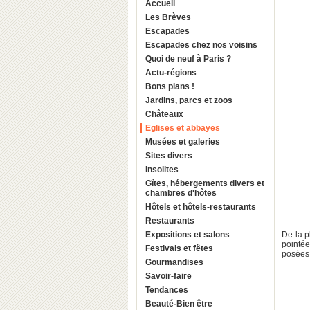
Accueil
Les Brèves
Escapades
Escapades chez nos voisins
Quoi de neuf à Paris ?
Actu-régions
Bons plans !
Jardins, parcs et zoos
Châteaux
Eglises et abbayes
Musées et galeries
Sites divers
Insolites
Gîtes, hébergements divers et
chambres d'hôtes
Hôtels et hôtels-restaurants
Restaurants
Expositions et salons
De la p
pointée
Festivals et fêtes
posées 
Gourmandises
Savoir-faire
Tendances
Beauté-Bien être