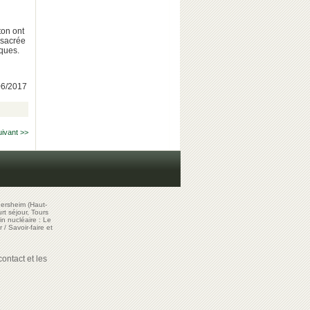
ton ont
nsacrée
ques.
/06/2017
uivant >>
ersheim (Haut-
t séjour, Tours
in nucléaire : Le
r
/
Savoir-faire et
ontact et les