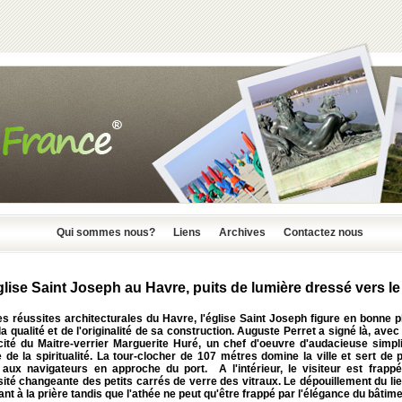
Qui sommes nous?
Liens
Archives
Contactez nous
glise Saint Joseph au Havre, puits de lumière dressé vers le 
s réussites architecturales du Havre, l'église Saint Joseph figure en bonne 
 la qualité et de l'originalité de sa construction. Auguste Perret a signé là, avec 
cité du Maitre-verrier Marguerite Huré, un chef d'oeuvre d'audacieuse simpli
 de la spiritualité. La tour-clocher de 107 métres domine la ville et sert de 
 aux navigateurs en approche du port. A l'intérieur, le visiteur est frappé
ité changeante des petits carrés de verre des vitraux. Le dépouillement du lie
ant à la prière tandis que l'athée ne peut qu'être frappé par l'élégance du bâtime